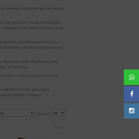
ral, material valorizado por sua beleza
o tons mesclados, áreas translúcidas,
ada cachimbo ainda mais exclusivo, com
madeira, criando peças clássicas,
tenticidade e detalhes naturais em um
e finalizado individualmente, com
ntre os materiais.
ne modelos criados para unir beleza
 cachimbo é criado para durar,
 quem não aceita o comum.
Mostrar: