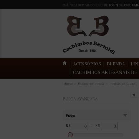
OLÁ, SEJA BEM VINDO! EFETUE
LOGIN
OU
CRIE UMA
ACESSÓRIOS
BLENDS
LIN
CACHIMBOS ARTESANAIS DE 
Home
»
Busca por Piteira
»
Piteiras de Chifre
BUSCA AVANÇADA
Preço
R$
–
R$