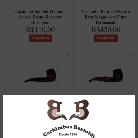
Cachimbo Bertoldi Premium
Cachimbo Bertoldi Maestro
Natural Escuro Reto com
Briar Mogno com Filtro
Filtro 9mm
Permanente
R$110,00
R$450,00
COMPRAR
COMPRAR
Cachimbo Bertoldi Elite
Cachimbo Bertoldi Anel
Bordô com Filtro Permanente
Madeira Preto com Filtro
R$84,00
Permanente
R$99,00
COMPRAR
COMPRAR