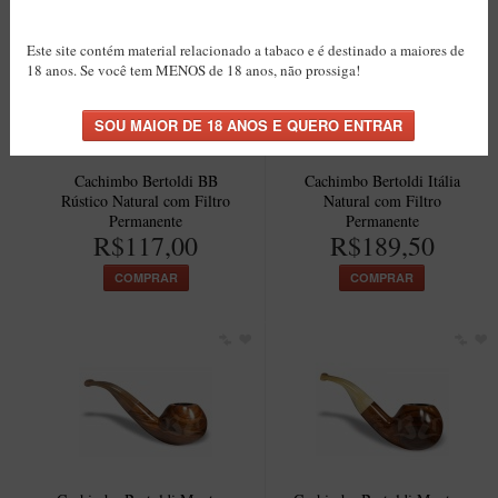
Este site contém material relacionado a tabaco e é destinado a maiores de
18 anos. Se você tem MENOS de 18 anos, não prossiga!
Cachimbo Bertoldi BB
Cachimbo Bertoldi Itália
Rústico Natural com Filtro
Natural com Filtro
Permanente
Permanente
R$117,00
R$189,50
COMPRAR
COMPRAR