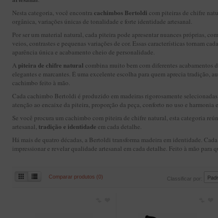
cachimbos Bertoldi
Nesta categoria, você encontra
com piteiras de chifre natu
orgânica, variações únicas de tonalidade e forte identidade artesanal.
Por ser um material natural, cada piteira pode apresentar nuances próprias, com
veios, contrastes e pequenas variações de cor. Essas características tornam c
aparência única e acabamento cheio de personalidade.
piteira de chifre natural
A
combina muito bem com diferentes acabamentos de 
elegantes e marcantes. É uma excelente escolha para quem aprecia tradição, au
cachimbo feito à mão.
Cada cachimbo Bertoldi é produzido em madeiras rigorosamente selecionadas 
atenção ao encaixe da piteira, proporção da peça, conforto no uso e harmonia e
Se você procura um cachimbo com piteira de chifre natural, esta categoria reú
tradição e identidade
artesanal,
em cada detalhe.
Há mais de quatro décadas, a Bertoldi transforma madeira em identidade. Cada
impressionar e revelar qualidade artesanal em cada detalhe. Feito à mão para
Comparar produtos (0)
Classificar por: