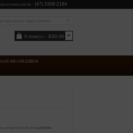
(47) 3308-2184
O@CACHIMBOS.IND.BR
0 item(s) - R$0,00
AIS BRASILEIROS
e
cachimbo
is na composição de um