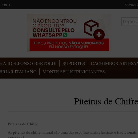
CONTAT
 CONTA
.
HA IDELFONSO BERTOLDI
SUPORTES
CACHIMBOS ARTESAN
BRIAR ITALIANO
MONTE SEU KIT/INICIANTES
Piteiras de Chifr
Piteiras de Chifre
As piteiras de chifre natural são uma das escolhas mais clássicas e tradiciona
artesanal
.