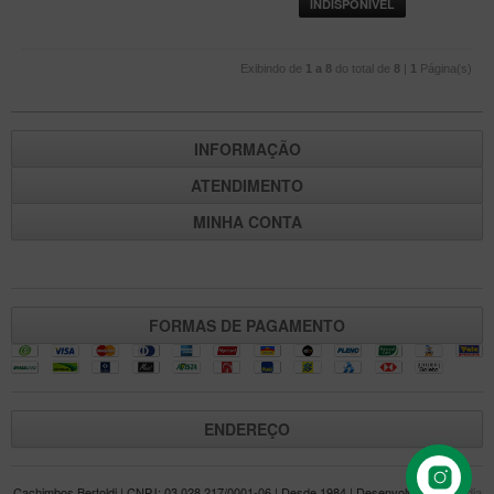
INDISPONÍVEL
Itália Encerado
Maestro Nacional
Exibindo de
1 a 8
do total de
8
|
1
Página(s)
Maestro Nacional Encerado
Caboclo - 7 Voltas
INFORMAÇÃO
Cachimbeco
ATENDIMENTO
Churchwarden
MINHA CONTA
Fiore
Giovanni
Jateado
FORMAS DE PAGAMENTO
Luiggi
Montana
ENDEREÇO
Mouton
New Rose
Cachimbos Bertoldi | CNPJ: 03.028.217/0001-06 | Desde 1984 | Desenvolvido por
Mídia