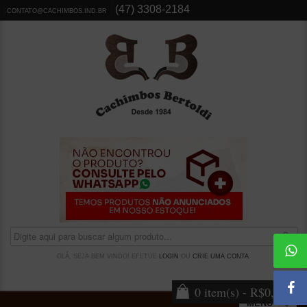
(47) 3308-2184
CONTATO@CACHIMBOS.IND.BR
OLÁ, SEJA BEM VINDO! EFETUE
LOGIN
OU
CRIE UMA CONTA
.
0 item(s) - R$0,00
MENU