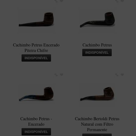
Artesão Idelfonso Bertoldi
SUPORTES
Suporte Botinha para 1 cachimbo
Suporte Churchwarden
Suporte para 2 Cachimbos
Cachimbo Petrus Encerado
Cachimbo Petrus
Piteira Chifre
INDISPONÍVEL
Suporte Redondo
INDISPONÍVEL
Suporte Retangular
CACHIMBOS ARTESANAIS BRASILEIROS
Cachimbos com Anel
Cachimbos Mini
Elite
Elite Nº 2
Cachimbo Petrus -
Cachimbo Bertoldi Petrus
Elite Polido
Encerado
Natural com Filtro
Permanente
INDISPONÍVEL
Giovanni Encerado