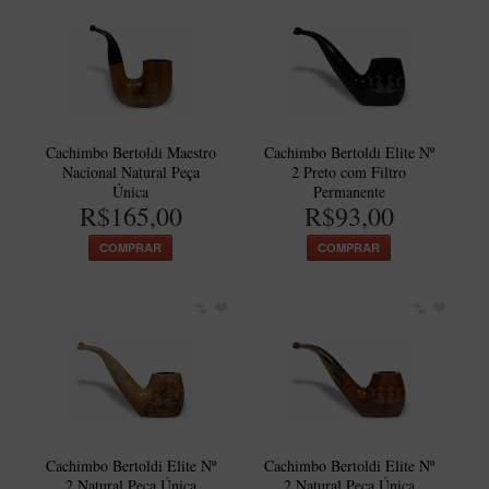
Itália Encerado
Maestro Nacional
Maestro Nacional Encerado
Caboclo - 7 Voltas
Cachimbo Bertoldi Maestro
Cachimbo Bertoldi Elite Nº
Cachimbeco
Nacional Natural Peça
2 Preto com Filtro
Única
Permanente
Churchwarden
R$165,00
R$93,00
Fiore
COMPRAR
COMPRAR
Giovanni
Jateado
Luiggi
Montana
Mouton
New Rose
Cachimbo Bertoldi Elite Nº
Cachimbo Bertoldi Elite Nº
2 Natural Peça Única
2 Natural Peça Única