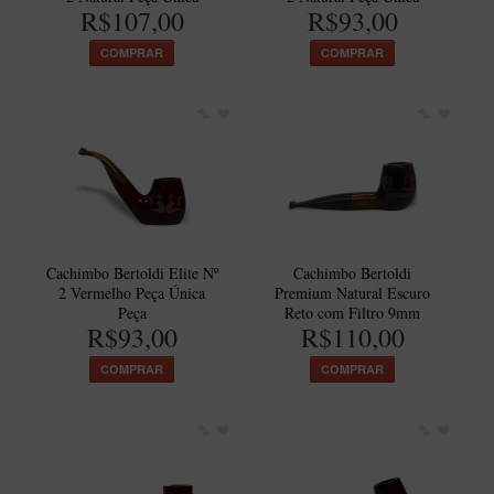
New Rose Polido
R$107,00
R$93,00
Petrus
COMPRAR
COMPRAR
Piccolo
Premium
Sextavado
Zuccardi
Callia
Encerado
Cachimbo Bertoldi Elite Nº
Cachimbo Bertoldi
2 Vermelho Peça Única
Premium Natural Escuro
Hobby
Peça
Reto com Filtro 9mm
R$93,00
R$110,00
Speciale
BB Liso e Rústico
COMPRAR
COMPRAR
Elite Longo
Barolo
CACHIMBOS ARTESANAIS DE BRIAR ITALIANO