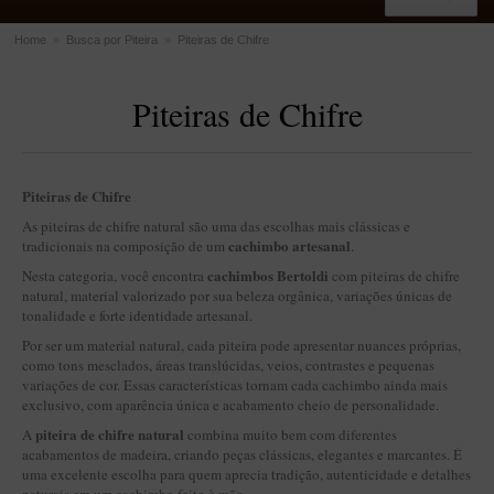
Home
»
Busca por Piteira
»
Piteiras de Chifre
ACESSÓRIOS
Piteiras de Chifre
Dichavadores
Filtros para Cachimbo
Gás
Piteiras de Chifre
Isqueiros
As piteiras de chifre natural são uma das escolhas mais clássicas e
cachimbo artesanal
tradicionais na composição de um
.
Suportes Bertoldi para Cachimbos
cachimbos Bertoldi
Nesta categoria, você encontra
com piteiras de chifre
Piteiras para Cigarro
natural, material valorizado por sua beleza orgânica, variações únicas de
tonalidade e forte identidade artesanal.
Limpadores para Cachimbo
Por ser um material natural, cada piteira pode apresentar nuances próprias,
Bolsas para Cachimbo
como tons mesclados, áreas translúcidas, veios, contrastes e pequenas
variações de cor. Essas características tornam cada cachimbo ainda mais
Cinzeiros
exclusivo, com aparência única e acabamento cheio de personalidade.
Cortadores de Charuto
piteira de chifre natural
A
combina muito bem com diferentes
acabamentos de madeira, criando peças clássicas, elegantes e marcantes. É
Fluidos
uma excelente escolha para quem aprecia tradição, autenticidade e detalhes