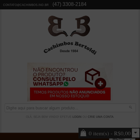
(47) 3308-2184
CONTATO@CACHIMBOS.IND.BR
OLÁ, SEJA BEM VINDO! EFETUE
LOGIN
OU
CRIE UMA CONTA
.
0 item(s) - R$0,00
MENU