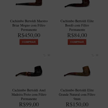
Maestro – Briar Italiano
Churchwarden – Briar Italiano
Jateado
Cachimbo Bertoldi Maestro
Cachimbo Bertoldi Elite
Briar Mogno com Filtro
Bordô com Filtro
Maestro Compacto – Briar Italiano
Permanente
Permanente
R$450,00
R$84,00
MONTE SEU KIT/INICIANTES
COMPRAR
COMPRAR
Blends Para Cachimbo
Cachimbos
Limpadores para Cachimbo
Suportes
Filtros
Isqueiros
Cachimbo Bertoldi Anel
Cachimbo Bertoldi Elite
Madeira Preto com Filtro
Grande Natural com Filtro
Permanente
9mm
R$99,00
R$150,00