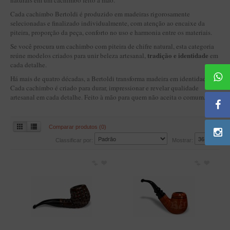
naturais em um cachimbo feito à mão.
BLENDS
Cada cachimbo Bertoldi é produzido em madeiras rigorosamente
Blend Kumbaya
selecionadas e finalizado individualmente, com atenção ao encaixe da
piteira, proporção da peça, conforto no uso e harmonia entre os materiais.
Blends Para Cachimbo
Se você procura um cachimbo com piteira de chifre natural, esta categoria
Blends Para Enrolar
tradição e identidade
reúne modelos criados para unir beleza artesanal,
em
cada detalhe.
Cândido Giovanella
Há mais de quatro décadas, a Bertoldi transforma madeira em identidade.
Cada cachimbo é criado para durar, impressionar e revelar qualidade
D'ora
artesanal em cada detalhe. Feito à mão para quem não aceita o comum.
Doctor Pipe
Geróss
Comparar produtos (0)
Irlandez
Classificar por:
Mostrar:
Nacionais
Sasso
Havana
Finamore
LINHA IDELFONSO BERTOLDI