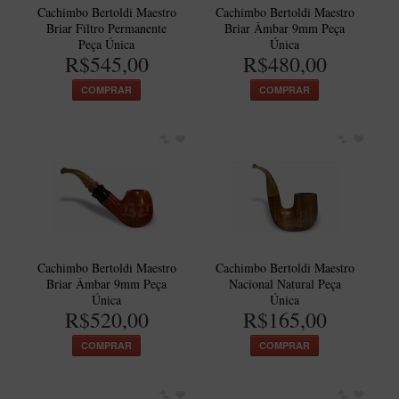
Cachimbo Bertoldi Maestro
Cachimbo Bertoldi Maestro
Artesão Idelfonso Bertoldi
Briar Filtro Permanente
Briar Âmbar 9mm Peça
SUPORTES
Peça Única
Única
R$545,00
R$480,00
Suporte Botinha para 1 cachimbo
COMPRAR
COMPRAR
Suporte Churchwarden
Suporte para 2 Cachimbos
Suporte Redondo
Suporte Retangular
CACHIMBOS ARTESANAIS BRASILEIROS
Cachimbos com Anel
Cachimbo Bertoldi Maestro
Cachimbo Bertoldi Maestro
Cachimbos Mini
Briar Âmbar 9mm Peça
Nacional Natural Peça
Única
Única
Elite
R$520,00
R$165,00
Elite Nº 2
COMPRAR
COMPRAR
Elite Polido
Giovanni Encerado