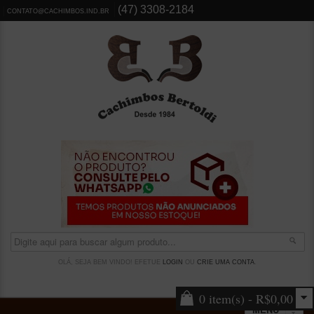
(47) 3308-2184
CONTATO@CACHIMBOS.IND.BR
OLÁ, SEJA BEM VINDO! EFETUE
LOGIN
OU
CRIE UMA CONTA
.
0 item(s) - R$0,00
MENU