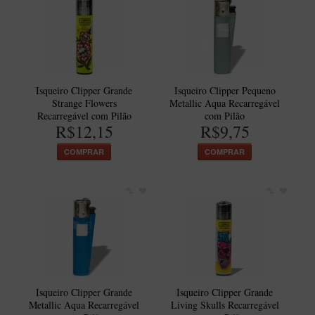
Artesão Idelfonso Bertoldi
SUPORTES
Suporte Botinha para 1 cachimbo
Suporte Churchwarden
Isqueiro Clipper Grande
Isqueiro Clipper Pequeno
Suporte para 2 Cachimbos
Strange Flowers
Metallic Aqua Recarregável
Recarregável com Pilão
com Pilão
Suporte Redondo
R$12,15
R$9,75
Suporte Retangular
COMPRAR
COMPRAR
CACHIMBOS ARTESANAIS BRASILEIROS
Cachimbos com Anel
Cachimbos Mini
Elite
Elite Nº 2
Elite Polido
Isqueiro Clipper Grande
Isqueiro Clipper Grande
Metallic Aqua Recarregável
Living Skulls Recarregável
Giovanni Encerado