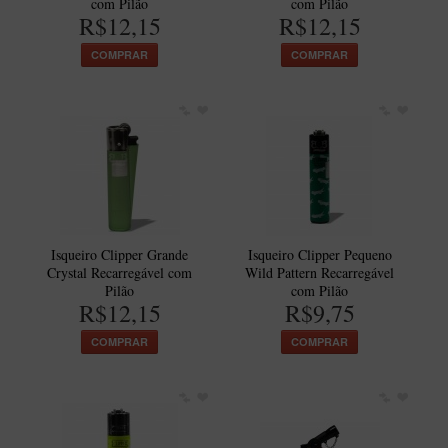
com Pilão
com Pilão
R$12,15
R$12,15
Itália Encerado
COMPRAR
COMPRAR
Maestro Nacional
Maestro Nacional Encerado
Caboclo - 7 Voltas
Cachimbeco
Churchwarden
Fiore
Isqueiro Clipper Grande
Isqueiro Clipper Pequeno
Giovanni
Crystal Recarregável com
Wild Pattern Recarregável
Jateado
Pilão
com Pilão
R$12,15
R$9,75
Luiggi
COMPRAR
COMPRAR
Montana
Mouton
New Rose