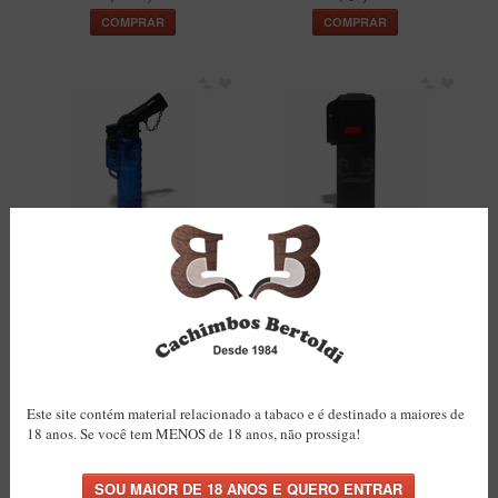
Maestro – Briar Italiano
COMPRAR
COMPRAR
Churchwarden – Briar Italiano
Jateado
Maestro Compacto – Briar Italiano
MONTE SEU KIT/INICIANTES
Blends Para Cachimbo
Cachimbos
Isqueiro Maçarico Ferimte
Isqueiro Maçarico
Grande MA0397
Quadrado
Limpadores para Cachimbo
R$37,50
R$28,50
Suportes
COMPRAR
COMPRAR
Filtros
Isqueiros
Este site contém material relacionado a tabaco e é destinado a maiores de
18 anos. Se você tem MENOS de 18 anos, não prossiga!