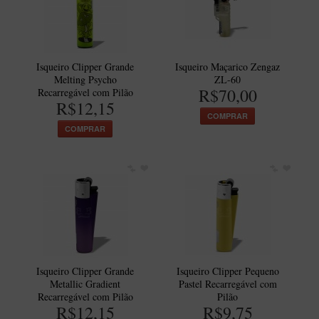
New Rose Polido
Petrus
Piccolo
Isqueiro Clipper Grande
Isqueiro Maçarico Zengaz
Premium
Melting Psycho
ZL-60
R$70,00
Recarregável com Pilão
Sextavado
R$12,15
COMPRAR
Zuccardi
COMPRAR
Callia
Encerado
Hobby
Speciale
BB Liso e Rústico
Elite Longo
Isqueiro Clipper Grande
Isqueiro Clipper Pequeno
Metallic Gradient
Pastel Recarregável com
Barolo
Recarregável com Pilão
Pilão
R$12,15
R$9,75
CACHIMBOS ARTESANAIS DE BRIAR ITALIANO