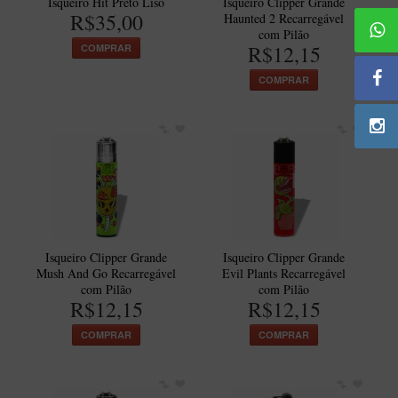
Isqueiro Hit Preto Liso
Isqueiro Clipper Grande
BLENDS
R$35,00
Haunted 2 Recarregável
com Pilão
Blend Kumbaya
R$12,15
COMPRAR
Blends Para Cachimbo
COMPRAR
Blends Para Enrolar
Cândido Giovanella
D'ora
Doctor Pipe
Geróss
Irlandez
Isqueiro Clipper Grande
Isqueiro Clipper Grande
Nacionais
Mush And Go Recarregável
Evil Plants Recarregável
com Pilão
com Pilão
Sasso
R$12,15
R$12,15
Havana
COMPRAR
COMPRAR
Finamore
LINHA IDELFONSO BERTOLDI