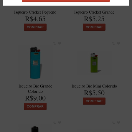
Isqueiro Cricket Pequeno
Isqueiro Cricket Grande
R$4,65
R$5,25
COMPRAR
COMPRAR
Isqueiro Bic Grande
Isqueiro Bic Mini Colorido
R$5,50
Colorido
R$9,00
COMPRAR
COMPRAR