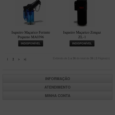
Isqueiro Maçarico Ferimte
Isqueiro Maçarico Zengaz
Pequeno MA0396
ZL-1
INDISPONÍVEL
INDISPONÍVEL
2
>
>|
1
Exibindo de
1 a 36
do total de
39
|
2
Página(s)
INFORMAÇÃO
ATENDIMENTO
MINHA CONTA