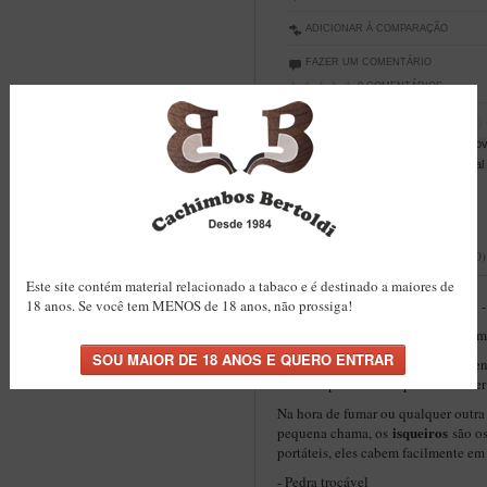
ADICIONAR À COMPARAÇÃO
FAZER UM COMENTÁRIO
0 COMENTÁRIOS
Tags:
isqueiro
comprar isqueiro
isqueiro recarregavel
pilao remov
isqueiro com pilao
clipper crystal
clipper
DESCRIÇÃO
AVALIAÇÕES (0)
Este site contém material relacionado a tabaco e é destinado a maiores de
Isqueiro Clipper Grande Crystal
18 anos. Se você tem MENOS de 18 anos, não prossiga!
-
Isqueiro clipper recarregável
co
Clipper
A
é uma marca que apresenta
criada especialmente para satisfaze
Na hora de fumar ou qualquer outra
isqueiros
pequena chama, os
são os
portáteis, eles cabem facilmente em
- Pedra trocável