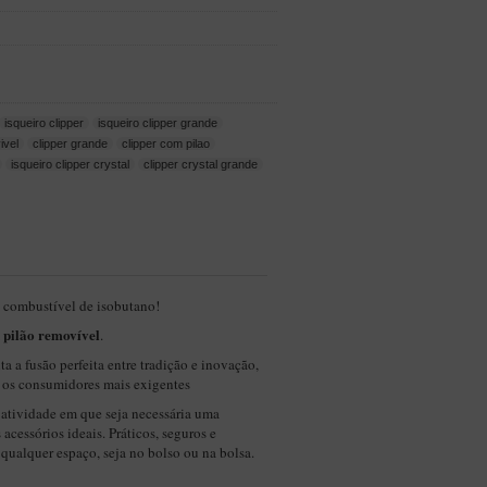
isqueiro clipper
isqueiro clipper grande
ivel
clipper grande
clipper com pilao
isqueiro clipper crystal
clipper crystal grande
 combustível de isobutano!
pilão removível
m
.
 a fusão perfeita entre tradição e inovação,
r os consumidores mais exigentes
 atividade em que seja necessária uma
 acessórios ideais. Práticos, seguros e
 qualquer espaço, seja no bolso ou na bolsa.