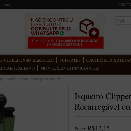
CONTAT
 CONTA
.
HA IDELFONSO BERTOLDI
SUPORTES
CACHIMBOS ARTESAN
BRIAR ITALIANO
MONTE SEU KIT/INICIANTES
ipper Grande Crystal Recarregável com Pilão
Isqueiro Clippe
Recarregável co
R$12,15
Preço: