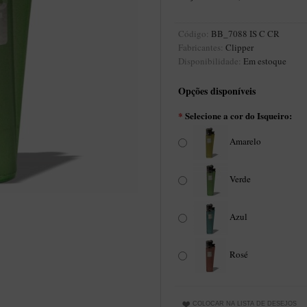
Código:
BB_7088 IS C CR
Fabricantes:
Clipper
Disponibilidade:
Em estoque
Opções disponíveis
*
Selecione a cor do Isqueiro:
Amarelo
Verde
Azul
Rosé
COLOCAR NA LISTA DE DESEJOS