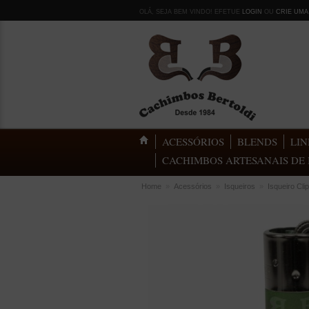
OLÁ, SEJA BEM VINDO! EFETUE
LOGIN
OU
CRIE UMA
ACESSÓRIOS
BLENDS
LIN
CACHIMBOS ARTESANAIS DE 
Home
»
Acessórios
»
Isqueiros
»
Isqueiro Cl