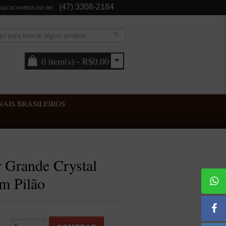
(47) 3308-2184
O@CACHIMBOS.IND.BR
0 item(s) - R$0,00
AIS BRASILEIROS
r Grande Crystal
m Pilão