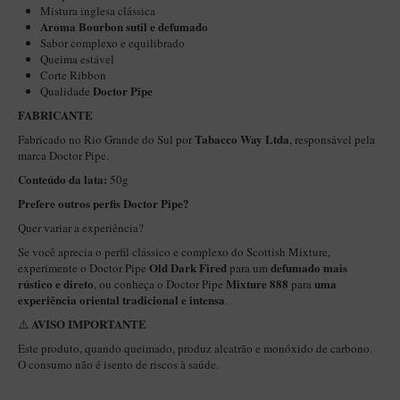
New Rose Polido
Mistura inglesa clássica
Aroma Bourbon sutil e defumado
Petrus
Sabor complexo e equilibrado
Queima estável
Piccolo
Corte Ribbon
Doctor Pipe
Qualidade
Premium
FABRICANTE
Sextavado
Tabacco Way Ltda
Fabricado no Rio Grande do Sul por
, responsável pela
Zuccardi
marca Doctor Pipe.
Conteúdo da lata:
50g
Callia
Prefere outros perfis Doctor Pipe?
Encerado
Quer variar a experiência?
Hobby
Se você aprecia o perfil clássico e complexo do Scottish Mixture,
Old Dark Fired
defumado mais
experimente o Doctor Pipe
para um
Speciale
rústico e direto
Mixture 888
uma
, ou conheça o Doctor Pipe
para
experiência oriental tradicional e intensa
BB Liso e Rústico
.
AVISO IMPORTANTE
⚠️
Elite Longo
Este produto, quando queimado, produz alcatrão e monóxido de carbono.
Barolo
O consumo não é isento de riscos à saúde.
CACHIMBOS ARTESANAIS DE BRIAR ITALIANO