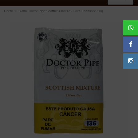
Home
»
Blend Doctor Pipe Scottish Mixture - Para Cachimbo 50g
ACESSÓRIOS
Dichavadores
Filtros para Cachimbo
Gás
Isqueiros
Suportes Bertoldi para Cachimbos
Piteiras para Cigarro
Limpadores para Cachimbo
Bolsas para Cachimbo
Cinzeiros
Cortadores de Charuto
Fluidos