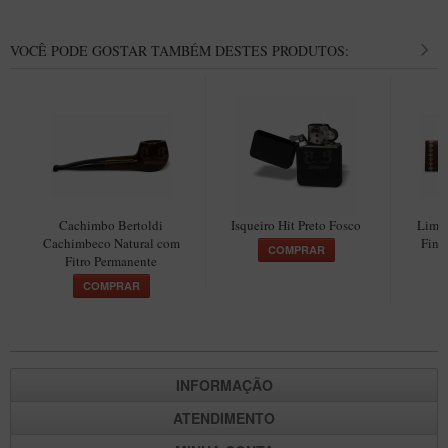
Maestro – Briar Italiano
Churchwarden – Briar Italiano
VOCÊ PODE GOSTAR TAMBÉM DESTES PRODUTOS:
Jateado
Maestro Compacto – Briar Italiano
MONTE SEU KIT/INICIANTES
Blends Para Cachimbo
Cachimbos
Cachimbo Bertoldi
Isqueiro Hit Preto Fosco
Limp
Cachimbeco Natural com
Fina
Limpadores para Cachimbo
COMPRAR
Fitro Permanente
Suportes
COMPRAR
Filtros
Isqueiros
INFORMAÇÃO
ATENDIMENTO