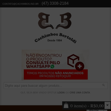
(47) 3308-2184
CONTATO@CACHIMBOS.IND.BR
OLÁ, SEJA BEM VINDO! EFETUE
LOGIN
OU
CRIE UMA CONTA
.
0 item(s) - R$0,00
MENU