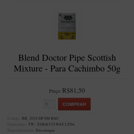
BLENDS
Blend Kumbaya
Blends Para Cachimbo
Blends Para Enrolar
Cândido Giovanella
D'ora
Blend Doctor Pipe Scottish
Doctor Pipe
Mixture - Para Cachimbo 50g
Geróss
Irlandez
R$81,50
Preço:
Nacionais
Sasso
Havana
Código:
BB_2024 DP SM BAG
Finamore
Fabricantes:
TW - TABACCO WAY LTDA
LINHA IDELFONSO BERTOLDI
Disponibilidade:
Em estoque