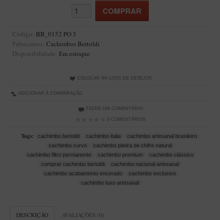
Artesão Idelfonso Bertoldi
SUPORTES
Código:
BB_0152 PO 3
Suporte Botinha para 1 cachimbo
Fabricantes:
Cachimbos Bertoldi
Disponibilidade:
Em estoque
Suporte Churchwarden
Suporte para 2 Cachimbos
COLOCAR NA LISTA DE DESEJOS
Suporte Redondo
ADICIONAR À COMPARAÇÃO
Suporte Retangular
FAZER UM COMENTÁRIO
CACHIMBOS ARTESANAIS BRASILEIROS
0 COMENTÁRIOS
Cachimbos com Anel
Tags:
cachimbo bertoldi
cachimbo italia
cachimbo artesanal brasileiro
cachimbo curvo
cachimbo piteira de chifre natural
Cachimbos Mini
cachimbo filtro permanente
cachimbo premium
cachimbo clássico
comprar cachimbo bertoldi
cachimbo nacional artesanal
Elite
cachimbo acabamento encerado
cachimbo exclusivo
Elite Nº 2
cachimbo luxo artesanal
Elite Polido
DESCRIÇÃO
AVALIAÇÕES (0)
Giovanni Encerado