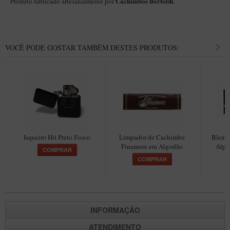
Cachimbos Bertoldi
Produto fabricado artesanalmente por
.
VOCÊ PODE GOSTAR TAMBÉM DESTES PRODUTOS:
Isqueiro Hit Preto Fosco
Limpador de Cachimbo
Blend 
Finamore em Algodão
Alpi
COMPRAR
COMPRAR
INFORMAÇÃO
ATENDIMENTO