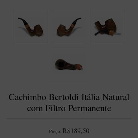
BLENDS
Blend Kumbaya
Blends Para Cachimbo
Blends Para Enrolar
Cândido Giovanella
D'ora
Doctor Pipe
Geróss
Irlandez
Cachimbo Bertoldi Itália Natural
Nacionais
Sasso
com Filtro Permanente
Havana
Finamore
R$189,50
Preço:
LINHA IDELFONSO BERTOLDI