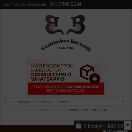
(47) 3308-2184
CONTATO@CACHIMBOS.IND.BR
OLÁ, SEJA BEM VINDO! EFETUE
LOGIN
OU
CRIE UMA CONTA
.
0 item(s) - R$0,00
MENU