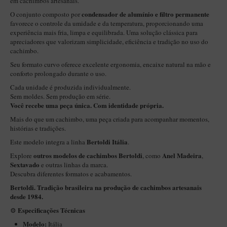
em cachimbos artesanais.
New Rose Polido
condensador de alumínio e filtro permanente
O conjunto composto por
Petrus
favorece o controle da umidade e da temperatura, proporcionando uma
experiência mais fria, limpa e equilibrada. Uma solução clássica para
Piccolo
apreciadores que valorizam simplicidade, eficiência e tradição no uso do
cachimbo.
Premium
Seu formato curvo oferece excelente ergonomia, encaixe natural na mão e
Sextavado
conforto prolongado durante o uso.
Zuccardi
Cada unidade é produzida individualmente.
Sem moldes. Sem produção em série.
Callia
Você recebe uma peça única. Com identidade própria.
Mais do que um cachimbo, uma peça criada para acompanhar momentos,
Encerado
histórias e tradições.
Hobby
Bertoldi Itália
Este modelo integra a linha
.
Speciale
outros modelos de cachimbos Bertoldi
Anel Madeira
Explore
, como
,
Sextavado
e outras linhas da marca.
BB Liso e Rústico
Descubra diferentes formatos e acabamentos.
Elite Longo
Bertoldi. Tradição brasileira na produção de cachimbos artesanais
desde 1984.
Barolo
Especificações Técnicas
⚙️
CACHIMBOS ARTESANAIS DE BRIAR ITALIANO
Modelo:
Itália