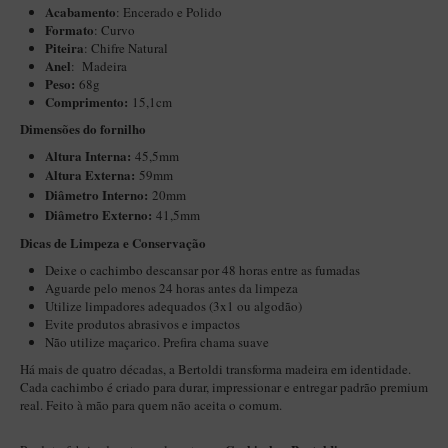
Acabamento
: Encerado e Polido
Maestro – Briar Italiano
Formato
: Curvo
Piteira
: Chifre Natural
Churchwarden – Briar Italiano
Anel
: Madeira
Jateado
Peso:
68g
Comprimento:
15,1cm
Maestro Compacto – Briar Italiano
Dimensões do fornilho
MONTE SEU KIT/INICIANTES
Altura Interna:
45,5mm
Altura Externa:
59mm
Blends Para Cachimbo
Diâ
metro Interno:
20mm
Cachimbos
Diâmetro Externo:
41,5mm
​​Dicas de Limpeza e Conservação
Limpadores para Cachimbo
Deixe o cachimbo descansar por 48 horas entre as fumadas
Suportes
Aguarde pelo menos 24 horas antes da limpeza
Utilize limpadores adequados (3x1 ou algodão)
Filtros
Evite produtos abrasivos e impactos
Não utilize maçarico. Prefira chama suave
Isqueiros
Há mais de quatro décadas, a Bertoldi transforma madeira em identidade.
Cada cachimbo é criado para durar, impressionar e entregar padrão premium
real. Feito à mão para quem não aceita o comum.