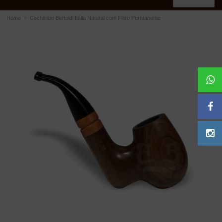
Home
»
Cachimbo Bertoldi Itália Natural com Filtro Permanente
ACESSÓRIOS
Dichavadores
Filtros para Cachimbo
Gás
Isqueiros
Suportes Bertoldi para Cachimbos
Piteiras para Cigarro
Limpadores para Cachimbo
Bolsas para Cachimbo
Cinzeiros
Cortadores de Charuto
Fluidos