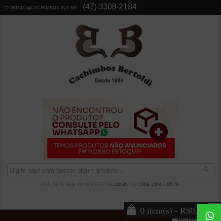
(47) 3308-2184
CONTATO@CACHIMBOS.IND.BR
OLÁ, SEJA BEM VINDO! EFETUE
LOGIN
OU
CRIE UMA CONTA
.
0 item(s) - R$0,00
MENU