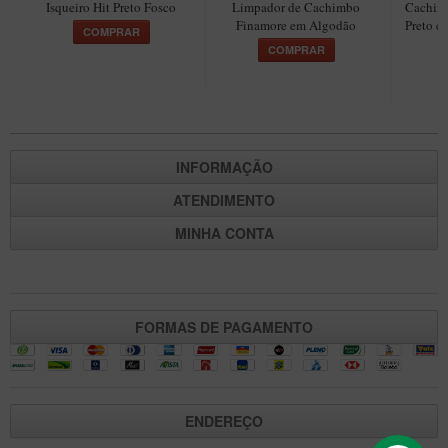
New Rose Polido
Isqueiro Hit Preto Fosco
Limpador de Cachimbo
Cachimb
Finamore em Algodão
Preto c
COMPRAR
Petrus
COMPRAR
Piccolo
Premium
Sextavado
INFORMAÇÃO
Zuccardi
ATENDIMENTO
Callia
MINHA CONTA
Encerado
Hobby
Speciale
FORMAS DE PAGAMENTO
BB Liso e Rústico
Elite Longo
Barolo
ENDEREÇO
CACHIMBOS ARTESANAIS DE BRIAR ITALIANO