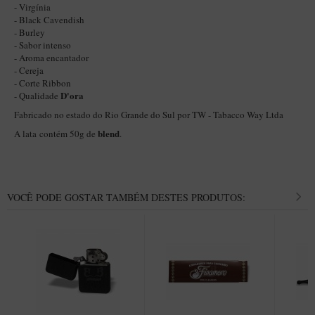
- Virgínia
Itália Encerado
- Black Cavendish
- Burley
Maestro Nacional
- Sabor intenso
- Aroma encantador
Maestro Nacional Encerado
- Cereja
- Corte Ribbon
Caboclo - 7 Voltas
D'ora
- Qualidade
Cachimbeco
Fabricado no estado do Rio Grande do Sul por TW - Tabacco Way Ltda
blend
Churchwarden
A lata contém 50g de
.
Fiore
Giovanni
VOCÊ PODE GOSTAR TAMBÉM DESTES PRODUTOS:
Jateado
Luiggi
Montana
Mouton
New Rose