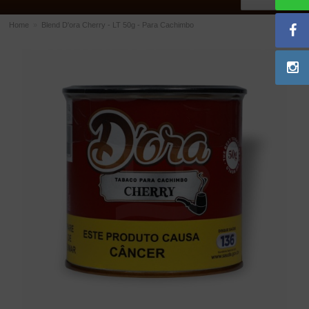
Home
»
Blend D'ora Cherry - LT 50g - Para Cachimbo
ACESSÓRIOS
Dichavadores
Filtros para Cachimbo
Gás
Isqueiros
Suportes Bertoldi para Cachimbos
Piteiras para Cigarro
Limpadores para Cachimbo
Bolsas para Cachimbo
Cinzeiros
Cortadores de Charuto
Fluidos