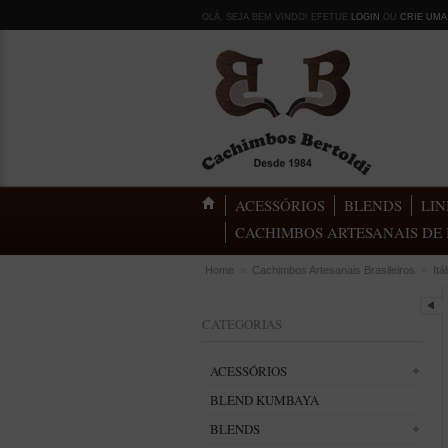
OLÁ, SEJA BEM VINDO! EFETUE
LOGIN
OU
CRIE UMA
ACESSÓRIOS
BLENDS
LIN
CACHIMBOS ARTESANAIS DE 
Home
»
Cachimbos Artesanais Brasileiros
»
Itá
CATEGORIAS
ACESSÓRIOS
BLEND KUMBAYA
BLENDS