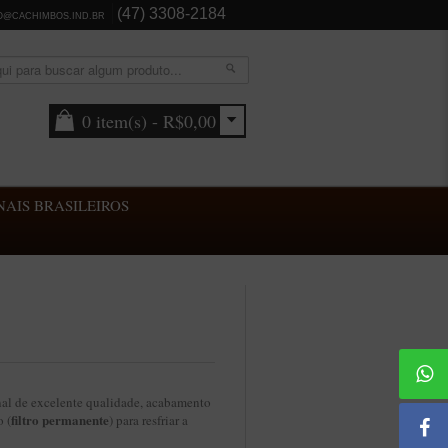
(47) 3308-2184
O@CACHIMBOS.IND.BR
0 item(s) - R$0,00
AIS BRASILEIROS
al de excelente qualidade, acabamento
filtro permanente
 (
) para resfriar a