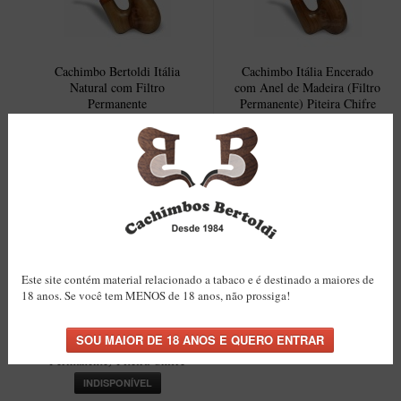
Cachimbo Bertoldi Itália
Cachimbo Itália Encerado
Natural com Filtro
com Anel de Madeira (Filtro
Permanente
Permanente) Piteira Chifre
R$189,50
INDISPONÍVEL
COMPRAR
Este site contém material relacionado a tabaco e é destinado a maiores de
18 anos. Se você tem MENOS de 18 anos, não prossiga!
Cachimbo Itália Encerado
com Anel de Madeira (Filtro
Permanente) Piteira Chifre
INDISPONÍVEL