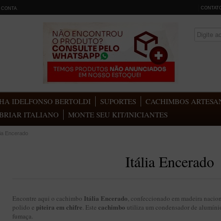
CONTAT
 CONTA
.
HA IDELFONSO BERTOLDI
SUPORTES
CACHIMBOS ARTESAN
BRIAR ITALIANO
MONTE SEU KIT/INICIANTES
lia Encerado
Itália Encerado
Itália Encerado
Encontre aqui o cachimbo
, confeccionado em madeira nacion
piteira em chifre
cachimbo
polido e
. Este
utiliza um condensador de alumínio
fumaça.