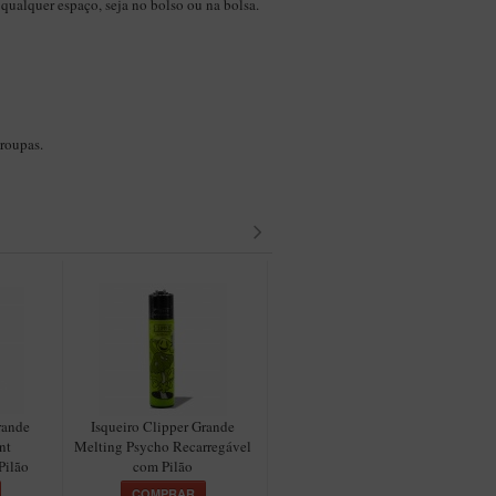
 qualquer espaço, seja no bolso ou na bolsa.
 roupas.
rande
Isqueiro Clipper Grande
Isqueiro Clipper Grande
nt
Melting Psycho Recarregável
Crystal Recarregável com
M
Pilão
com Pilão
Pilão
COMPRAR
COMPRAR