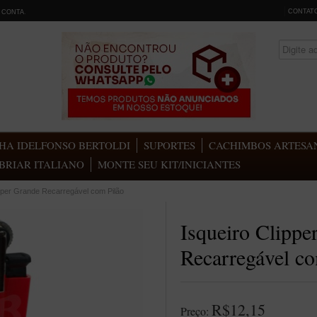
CONTAT
 CONTA
.
HA IDELFONSO BERTOLDI
SUPORTES
CACHIMBOS ARTESAN
BRIAR ITALIANO
MONTE SEU KIT/INICIANTES
ipper Grande Recarregável com Pilão
Isqueiro Clippe
Recarregável co
R$12,15
Preço: