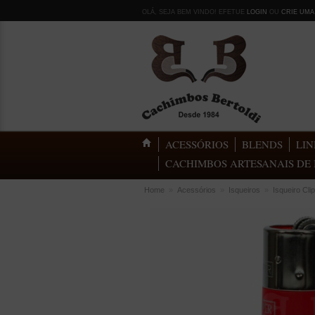
OLÁ, SEJA BEM VINDO! EFETUE
LOGIN
OU
CRIE UMA
ACESSÓRIOS
BLENDS
LIN
CACHIMBOS ARTESANAIS DE 
Home
»
Acessórios
»
Isqueiros
»
Isqueiro Cl