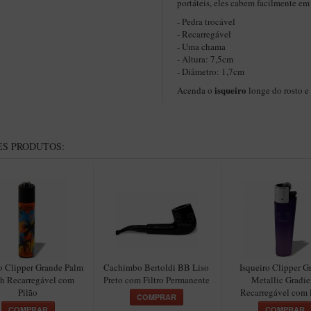
portáteis, eles cabem facilmente em
- Pedra trocável
- Recarregável
- Uma chama
- Altura: 7,5cm
- Diâmetro: 1,7cm
isqueiro
Acenda o
longe do rosto e
S PRODUTOS:
o Clipper Grande Palm
Cachimbo Bertoldi BB Liso
Isqueiro Clipper G
h Recarregável com
Preto com Filtro Permanente
Metallic Gradie
Pilão
Recarregável com 
COMPRAR
COMPRAR
COMPRAR