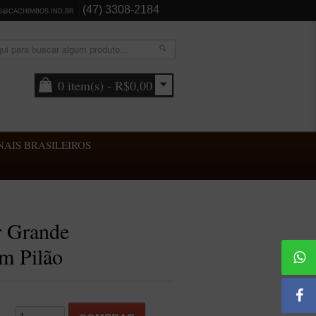
(47) 3308-2184
O@CACHIMBOS.IND.BR
0 item(s) - R$0,00
AIS BRASILEIROS
r Grande
m Pilão