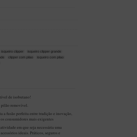
isqueiro clipper
isqueiro clipper grande
nde
clipper com pilao
isqueiro com pilao
ível de isobutano!
pilão removível.
 a fusão perfeita entre tradição e inovação,
r os consumidores mais exigentes
 atividade em que seja necessária uma
acessórios ideais. Práticos, seguros e