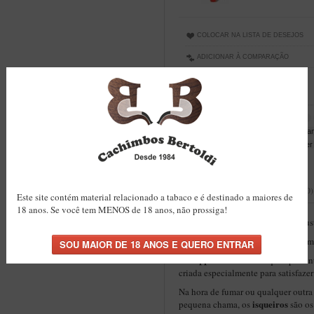
COLOCAR NA LISTA DE DESEJOS
ADICIONAR À COMPARAÇÃO
FAZER UM COMENTÁRIO
0 COMENTÁRIOS
Tags:
isqueiro
comprar isqueiro
isqueiro recarregavel
clipper gra
isqueiro grande com pilao
clipper
DESCRIÇÃO
AVALIAÇÕES (0)
Este site contém material relacionado a tabaco e é destinado a maiores de
18 anos. Se você tem MENOS de 18 anos, não prossiga!
Isqueiro Clipper Grande
- combust
Isqueiro clipper recarregável
com 
Clipper
A
é uma marca que apresenta
criada especialmente para satisfaze
Na hora de fumar ou qualquer outra
isqueiros
pequena chama, os
são os 