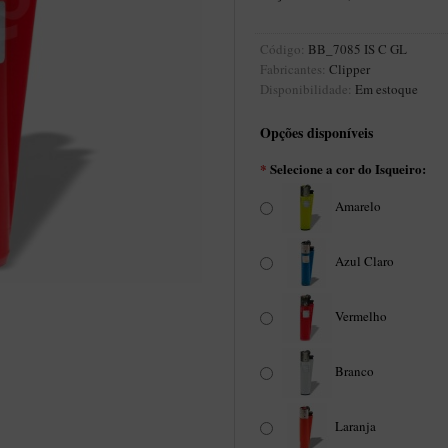
Código:
BB_7085 IS C GL
Fabricantes:
Clipper
Disponibilidade:
Em estoque
Opções disponíveis
*
Selecione a cor do Isqueiro:
Amarelo
Azul Claro
Vermelho
Branco
Laranja