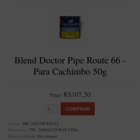
BLENDS
Blend Kumbaya
Blends Para Cachimbo
Blends Para Enrolar
Cândido Giovanella
D'ora
Blend Doctor Pipe Route 66 -
Doctor Pipe
Para Cachimbo 50g
Geróss
Irlandez
R$107,50
Preço:
Nacionais
Sasso
Havana
Código:
BB_2024 DP R66 LT
Finamore
Fabricantes:
TW - TABACCO WAY LTDA
LINHA IDELFONSO BERTOLDI
Disponibilidade:
Em estoque