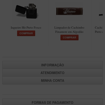
Maestro – Briar Italiano
Churchwarden – Briar Italiano
Jateado
Maestro Compacto – Briar Italiano
Isqueiro Hit Preto Fosco
Limpador de Cachimbo
Cachimb
Finamore em Algodão
Preto c
COMPRAR
MONTE SEU KIT/INICIANTES
COMPRAR
Blends Para Cachimbo
Cachimbos
Limpadores para Cachimbo
INFORMAÇÃO
Suportes
ATENDIMENTO
Filtros
MINHA CONTA
Isqueiros
FORMAS DE PAGAMENTO