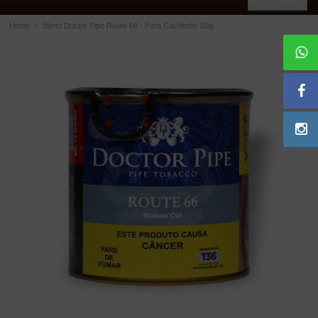
Home
»
Blend Doctor Pipe Route 66 - Para Cachimbo 50g
ACESSÓRIOS
Dichavadores
Filtros para Cachimbo
Gás
Isqueiros
Suportes Bertoldi para Cachimbos
Piteiras para Cigarro
Limpadores para Cachimbo
Bolsas para Cachimbo
Cinzeiros
Cortadores de Charuto
Fluidos