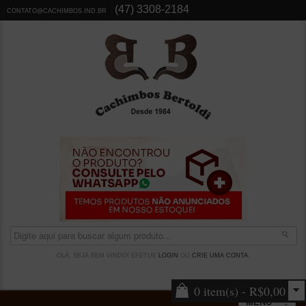
(47) 3308-2184
CONTATO@CACHIMBOS.IND.BR
OLÁ, SEJA BEM VINDO! EFETUE
LOGIN
OU
CRIE UMA CONTA
.
0 item(s) - R$0,00
MENU