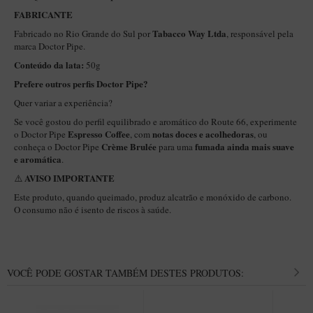
New Rose Polido
FABRICANTE
Petrus
Tabacco Way Ltda
Fabricado no Rio Grande do Sul por
, responsável pela
marca Doctor Pipe.
Piccolo
Conteúdo da lata:
50g
Premium
Prefere outros perfis Doctor Pipe?
Sextavado
Quer variar a experiência?
Zuccardi
Se você gostou do perfil equilibrado e aromático do Route 66, experimente
Espresso Coffee
notas doces e acolhedoras
o Doctor Pipe
, com
, ou
Callia
Crème Brulée
fumada ainda mais suave
conheça o Doctor Pipe
para uma
e aromática
.
Encerado
AVISO IMPORTANTE
⚠️
Hobby
Este produto, quando queimado, produz alcatrão e monóxido de carbono.
O consumo não é isento de riscos à saúde.
Speciale
BB Liso e Rústico
Elite Longo
VOCÊ PODE GOSTAR TAMBÉM DESTES PRODUTOS:
Barolo
CACHIMBOS ARTESANAIS DE BRIAR ITALIANO