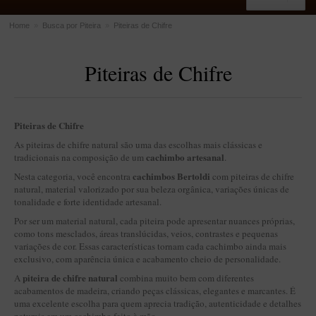
Home
»
Busca por Piteira
»
Piteiras de Chifre
ACESSÓRIOS
Piteiras de Chifre
Dichavadores
Filtros para Cachimbo
Gás
Piteiras de Chifre
Isqueiros
As piteiras de chifre natural são uma das escolhas mais clássicas e
cachimbo artesanal
tradicionais na composição de um
.
Suportes Bertoldi para Cachimbos
cachimbos Bertoldi
Nesta categoria, você encontra
com piteiras de chifre
Piteiras para Cigarro
natural, material valorizado por sua beleza orgânica, variações únicas de
tonalidade e forte identidade artesanal.
Limpadores para Cachimbo
Por ser um material natural, cada piteira pode apresentar nuances próprias,
Bolsas para Cachimbo
como tons mesclados, áreas translúcidas, veios, contrastes e pequenas
variações de cor. Essas características tornam cada cachimbo ainda mais
Cinzeiros
exclusivo, com aparência única e acabamento cheio de personalidade.
Cortadores de Charuto
piteira de chifre natural
A
combina muito bem com diferentes
acabamentos de madeira, criando peças clássicas, elegantes e marcantes. É
Fluidos
uma excelente escolha para quem aprecia tradição, autenticidade e detalhes