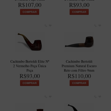
New Rose Polido
R$107,00
R$93,00
Petrus
COMPRAR
COMPRAR
Piccolo
Premium
Sextavado
Zuccardi
Callia
Encerado
Cachimbo Bertoldi Elite Nº
Cachimbo Bertoldi
2 Vermelho Peça Única
Premium Natural Escuro
Hobby
Peça
Reto com Filtro 9mm
R$93,00
R$110,00
Speciale
BB Liso e Rústico
COMPRAR
COMPRAR
Elite Longo
Barolo
CACHIMBOS ARTESANAIS DE BRIAR ITALIANO