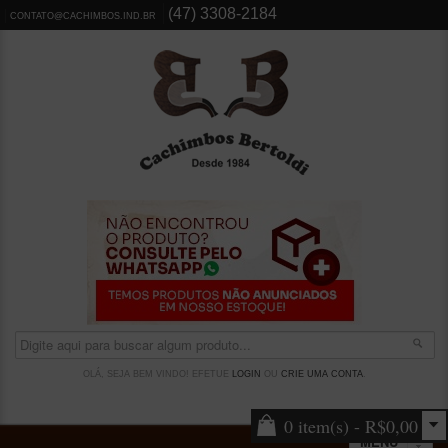
(47) 3308-2184
CONTATO@CACHIMBOS.IND.BR
OLÁ, SEJA BEM VINDO! EFETUE
LOGIN
OU
CRIE UMA CONTA
.
0 item(s) - R$0,00
MENU