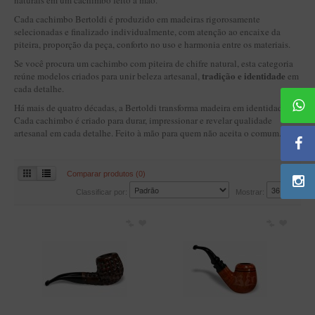
naturais em um cachimbo feito à mão.
BLENDS
Cada cachimbo Bertoldi é produzido em madeiras rigorosamente
Blend Kumbaya
selecionadas e finalizado individualmente, com atenção ao encaixe da
piteira, proporção da peça, conforto no uso e harmonia entre os materiais.
Blends Para Cachimbo
Se você procura um cachimbo com piteira de chifre natural, esta categoria
Blends Para Enrolar
tradição e identidade
reúne modelos criados para unir beleza artesanal,
em
cada detalhe.
Cândido Giovanella
Há mais de quatro décadas, a Bertoldi transforma madeira em identidade.
Cada cachimbo é criado para durar, impressionar e revelar qualidade
D'ora
artesanal em cada detalhe. Feito à mão para quem não aceita o comum.
Doctor Pipe
Geróss
Comparar produtos (0)
Irlandez
Classificar por:
Mostrar:
Nacionais
Sasso
Havana
Finamore
LINHA IDELFONSO BERTOLDI