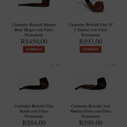
Maestro – Briar Italiano
Churchwarden – Briar Italiano
Jateado
Cachimbo Bertoldi Maestro
Cachimbo Bertoldi Elite Nº
Briar Mogno com Filtro
2 Natural com Filtro
Maestro Compacto – Briar Italiano
Permanente
Permanente
R$450,00
R$93,00
MONTE SEU KIT/INICIANTES
COMPRAR
COMPRAR
Blends Para Cachimbo
Cachimbos
Limpadores para Cachimbo
Suportes
Filtros
Isqueiros
Cachimbo Bertoldi Elite
Cachimbo Bertoldi Anel
Bordô com Filtro
Madeira Preto com Filtro
Permanente
Permanente
R$84,00
R$99,00