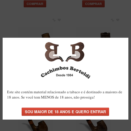
COMPRAR
COMPRAR
Cachimbo Bertoldi Elite
Cachimbo Bertoldi BB
Grande Natural com Filtro
Rústico Natural com Filtro
9mm
Permanente
R$150,00
R$117,00
COMPRAR
COMPRAR
Este site contém material relacionado a tabaco e é destinado a maiores de
18 anos. Se você tem MENOS de 18 anos, não prossiga!