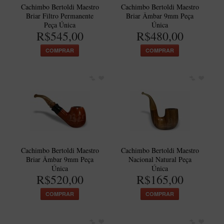
Cachimbo Bertoldi Maestro
Cachimbo Bertoldi Maestro
Artesão Idelfonso Bertoldi
Briar Filtro Permanente
Briar Âmbar 9mm Peça
SUPORTES
Peça Única
Única
R$545,00
R$480,00
Suporte Botinha para 1 cachimbo
COMPRAR
COMPRAR
Suporte Churchwarden
Suporte para 2 Cachimbos
Suporte Redondo
Suporte Retangular
CACHIMBOS ARTESANAIS BRASILEIROS
Cachimbos com Anel
Cachimbo Bertoldi Maestro
Cachimbo Bertoldi Maestro
Cachimbos Mini
Briar Âmbar 9mm Peça
Nacional Natural Peça
Única
Única
Elite
R$520,00
R$165,00
Elite Nº 2
COMPRAR
COMPRAR
Elite Polido
Giovanni Encerado