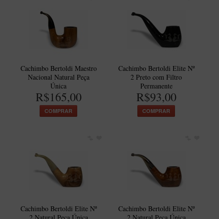
Itália Encerado
Maestro Nacional
Maestro Nacional Encerado
Caboclo - 7 Voltas
Cachimbo Bertoldi Maestro
Cachimbo Bertoldi Elite Nº
Cachimbeco
Nacional Natural Peça
2 Preto com Filtro
Única
Permanente
Churchwarden
R$165,00
R$93,00
Fiore
COMPRAR
COMPRAR
Giovanni
Jateado
Luiggi
Montana
Mouton
New Rose
Cachimbo Bertoldi Elite Nº
Cachimbo Bertoldi Elite Nº
2 Natural Peça Única
2 Natural Peça Única