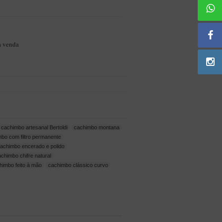
a venda
cachimbo artesanal Bertoldi
cachimbo montana
bo com filtro permanente
achimbo encerado e polido
achimbo chifre natural
himbo feito à mão
cachimbo clássico curvo