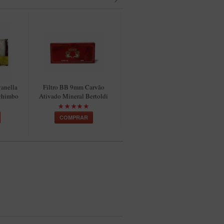
anella
Filtro BB 9mm Carvão
Blend Havana Monte Carlo
achimbo
Ativado Mineral Bertoldi
COMPRAR
COMPRAR