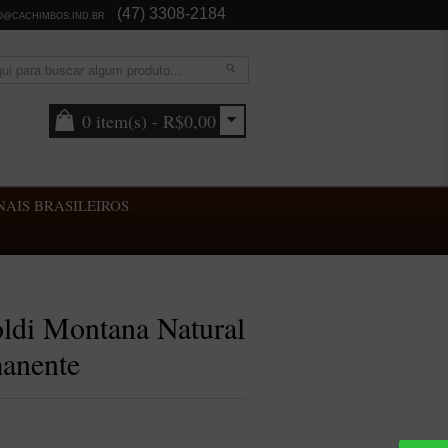
(47) 3308-2184
O@CACHIMBOS.IND.BR
0 item(s) - R$0,00
AIS BRASILEIROS
ldi Montana Natural
manente