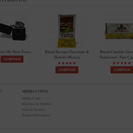
eiro Hit Preto Fosco
Blend Havana Chocolate &
Blend Cândido Giov
Hortelã (Menta)
Tradcional - Para C
COMPRAR
COMPRAR
COMPRAR
O
MINHA CONTA
Minha Conta
Histórico de Pedidos
Lista de Desejos
Boletim Informativo