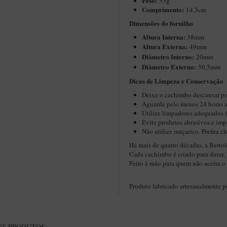
Peso:
55g
Comprimento:
14,3cm
Dimensões do fornilho
Altura Interna:
38mm
Altura Externa:
49mm
Diâ
metro Interno:
20mm
Diâmetro Externo:
50,5mm
Dicas de Limpeza e Conservação​
Deixe o cachimbo descansar po
Aguarde pelo menos 24 horas a
Utilize limpadores adequados 
Evite produtos abrasivos e imp
Não utilize maçarico. Prefira 
Há mais de quatro décadas, a Bertol
Cada cachimbo é criado para durar, 
Feito à mão para quem não aceita 
Produto fabricado artesanalmente 
S PRODUTOS: