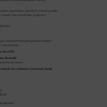
celente ergonomia, equilíbrio natural na mão
, unindo funcionalidade, tradição e
almente.
.
ção artesanal feita para quem reconhece
er com intenção.
a Bertoldi
.
bos Bertoldi
.
bamentos da marca.
produção de cachimbos artesanais desde
do
Metal
ado Marrom