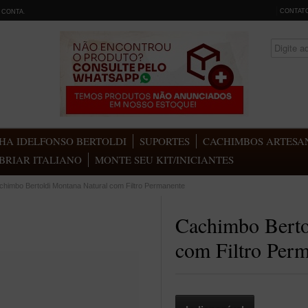
CONTAT
 CONTA
.
HA IDELFONSO BERTOLDI
SUPORTES
CACHIMBOS ARTESAN
BRIAR ITALIANO
MONTE SEU KIT/INICIANTES
chimbo Bertoldi Montana Natural com Filtro Permanente
Cachimbo Berto
com Filtro Per