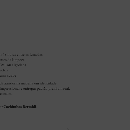
r 48 horas entre as fumadas
ntes da limpeza
(3x1 ou algodão)
actos
chama suave
di transforma madeira em identidade.
impressionar e entregar padrão premium real.
o comum.
Cachimbos Bertoldi
por
.