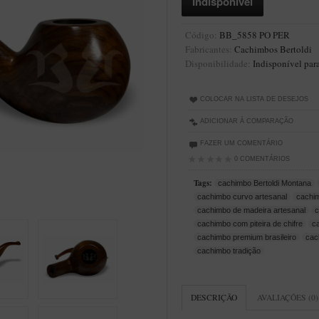
Código:
BB_5858 PO PER
Fabricantes:
Cachimbos Bertoldi
Disponibilidade:
Indisponível par
COLOCAR NA LISTA DE DESEJOS
ADICIONAR À COMPARAÇÃO
FAZER UM COMENTÁRIO
0 COMENTÁRIOS
Tags:
cachimbo Bertoldi Montana
cachimbo curvo artesanal
cachim
cachimbo de madeira artesanal
c
cachimbo com piteira de chifre
c
cachimbo premium brasileiro
cac
cachimbo tradição
DESCRIÇÃO
AVALIAÇÕES (0)