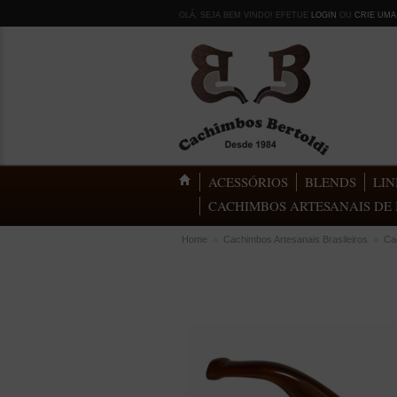
OLÁ, SEJA BEM VINDO! EFETUE
LOGIN
OU
CRIE UMA
ACESSÓRIOS
BLENDS
LIN
CACHIMBOS ARTESANAIS DE 
Home
»
Cachimbos Artesanais Brasileiros
»
Ca