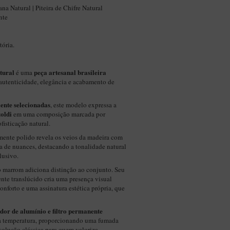
a Natural | Piteira de Chifre Natural
nte
ória.
tural
peça artesanal brasileira
é uma
autenticidade, elegância e acabamento de
ente selecionadas
, este modelo expressa a
toldi
em uma composição marcada por
fisticação natural.
mente polido revela os veios da madeira com
a de nuances, destacando a tonalidade natural
lusivo.
do marrom adiciona distinção ao conjunto. Seu
nte translúcido cria uma presença visual
onforto e uma assinatura estética própria, que
dor de alumínio e filtro permanente
da temperatura, proporcionando uma fumada
 solução clássica para quem valoriza