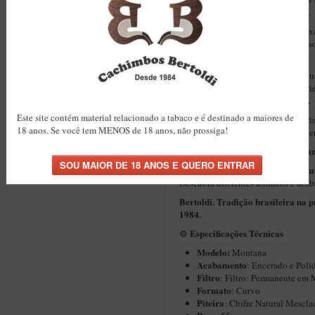
simplicidade, eficiência e tradição.
O formato curvo clássico oferece ex
e conforto prolongado durante o uso
elegância em uma só peça.
Cada unidade é produzida individu
Sem moldes. Sem produção em série
Você recebe uma peça com alma.
Este site contém material relacionado a tabaco e é destinado a maiores de
Mais do que um cachimbo, uma cria
18 anos. Se você tem MENOS de 18 anos, não prossiga!
valor nos detalhes e prefere escolh
Montan
Este modelo integra a linha
outros modelos de cachim
Explore
Descubra diferentes formatos e aca
Bertoldi. Tradição brasileira na 
1984.
Especificações Técnicas
⚙️
Modelo:
Montana
Acabamento
: Encerado e Poli
Filtro
: Filtro: Permanente em 
Formato
: Curvo
Piteira
: Chifre Natural Mescl