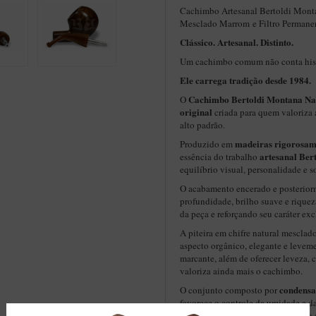
Cachimbo Artesanal Bertoldi Montan
Mesclado Marrom e Filtro Permane
Clássico. Artesanal. Distinto.
Um cachimbo comum não conta hist
Ele carrega tradição desde 1984.
Cachimbo Bertoldi Montana Na
O
original
criada para quem valoriza 
alto padrão.
madeiras rigorosam
Produzido em
artesanal Ber
essência do trabalho
equilíbrio visual, personalidade e so
O acabamento encerado e posterior
profundidade, brilho suave e riquez
da peça e reforçando seu caráter exc
A piteira em chifre natural mescla
aspecto orgânico, elegante e leveme
marcante, além de oferecer leveza, c
valoriza ainda mais o cachimbo.
condensa
O conjunto composto por
favorece o controle da umidade e 
mais fria, limpa e equilibrada. Uma