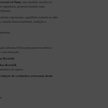
descartável 9mm
, este modelo auxilia no
 de impurezas, proporcionando uma
ilibrada.
celente ergonomia, equilíbrio natural na mão
, unindo funcionalidade, tradição e
almente.
.
ção artesanal feita para quem reconhece
er com intenção.
a Bertoldi
.
bos Bertoldi
.
bamentos da marca.
produção de cachimbos artesanais desde
do