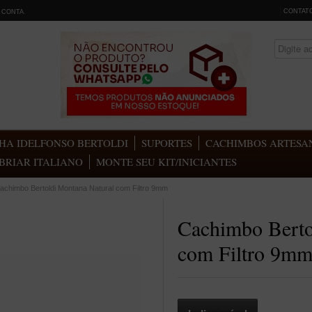
CONTAT
 CONTA
.
HA IDELFONSO BERTOLDI
SUPORTES
CACHIMBOS ARTESAN
BRIAR ITALIANO
MONTE SEU KIT/INICIANTES
achimbo Bertoldi Montana Natural com Filtro 9mm
Cachimbo Berto
com Filtro 9m