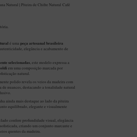
a Natural | Piteira de Chifre Natural Café
ória.
tural
peça artesanal brasileira
é uma
autenticidade, elegância e acabamento de
ente selecionadas
, este modelo expressa a
toldi
em uma composição marcada por
fisticação natural.
mente polido revela os veios da madeira com
a de nuances, destacando a tonalidade natural
lusivo.
ha ainda mais destaque ao lado da piteira
nto equilibrado, elegante e visualmente
sclado confere profundidade visual, elegância
sofisticada, criando um conjunto marcante e
ios quentes da madeira.