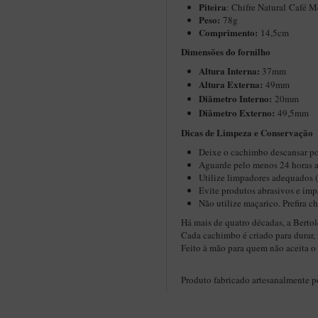
Piteira
: Chifre Natural Café 
Peso:
78g
Comprimento:
14,5cm
Dimensões do fornilho
Altura Interna:
37mm
Altura Externa:
49mm
Diâ
metro Interno:
20mm
Diâmetro Externo:
49,5mm
Dicas de Limpeza e Conservação​
Deixe o cachimbo descansar po
Aguarde pelo menos 24 horas a
Utilize limpadores adequados 
Evite produtos abrasivos e imp
Não utilize maçarico. Prefira 
Há mais de quatro décadas, a Bertol
Cada cachimbo é criado para durar, 
Feito à mão para quem não aceita 
Produto fabricado artesanalmente 