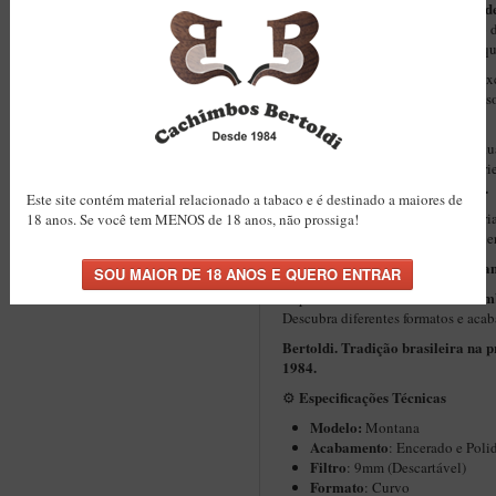
filtro 
Compatível com sistema de
controle da umidade e na retenção
experiência mais limpa, suave e equ
O formato curvo clássico oferece ex
e conforto prolongado durante o uso
elegância em uma só peça.
Cada unidade é produzida individu
Sem moldes. Sem produção em série
Você recebe uma peça com alma.
Este site contém material relacionado a tabaco e é destinado a maiores de
Mais do que um cachimbo, uma cria
18 anos. Se você tem MENOS de 18 anos, não prossiga!
valor nos detalhes e prefere escolh
Montan
Este modelo integra a linha
outros modelos de cachim
Explore
Descubra diferentes formatos e aca
Bertoldi. Tradição brasileira na 
1984.
Especificações Técnicas
⚙️
Modelo:
Montana
Acabamento
: Encerado e Poli
Filtro
: 9mm (Descartável)
Formato
: Curvo