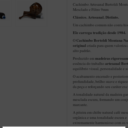
Cachimbo Artesanal Bertoldi Montan
Mesclado e Filtro 9mm
Clássico. Artesanal. Distinto.
Um cachimbo comum não conta hist
Ele carrega tradição desde 1984.
Cachimbo Bertoldi Montana Na
O
original
criada para quem valoriza 
alto padrão.
madeiras rigorosam
Produzido em
artesanal Ber
essência do trabalho
equilíbrio visual, personalidade e so
O acabamento encerado e posterior
profundidade, brilho suave e riquez
da peça e reforçando seu caráter exc
A tonalidade natural da madeira gan
mesclada escura, formando um conju
marcante.
A piteira em chifre natural café me
orgânica e uma tonalidade escura e 
extremamente harmonioso com os ve