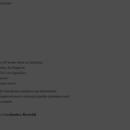
Mesclado
r 48 horas entre as fumadas
ntes da limpeza
(3x1 ou algodão)
actos
chama suave
di transforma madeira em identidade.
impressionar e entregar padrão premium real.
o comum.
Cachimbos Bertoldi
por
.