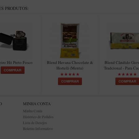
S PRODUTOS:
eiro Hit Preto Fosco
Blend Havana Chocolate &
Blend Cândido Giov
Hortelã (Menta)
Tradcional - Para C
COMPRAR
COMPRAR
COMPRAR
O
MINHA CONTA
Minha Conta
Histórico de Pedidos
Lista de Desejos
Boletim Informativo