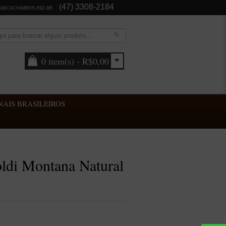
(47) 3308-2184
O@CACHIMBOS.IND.BR
0 item(s) - R$0,00
AIS BRASILEIROS
ldi Montana Natural
m