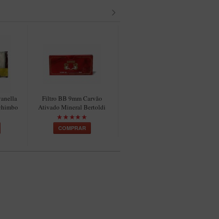
anella
Filtro BB 9mm Carvão
Blend Havana Monte Carlo
achimbo
Ativado Mineral Bertoldi
COMPRAR
COMPRAR