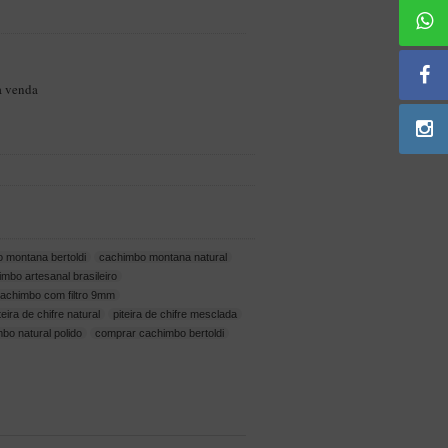
a venda
 montana bertoldi
cachimbo montana natural
mbo artesanal brasileiro
achimbo com filtro 9mm
teira de chifre natural
piteira de chifre mesclada
bo natural polido
comprar cachimbo bertoldi