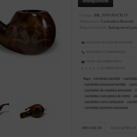
Código:
BB_5050 PO CH 35
Fabricantes:
Cachimbos Bertoldi
Disponibilidade:
Indisponível par
COLOCAR NA LISTA DE DESEJOS
ADICIONAR À COMPARAÇÃO
FAZER UM COMENTÁRIO
0 COMENTÁRIOS
Tags:
cachimbo bertoldi
cachimbo
cachimbo artesanal bertoldi
cachi
cachimbo de madeira artesanal
c
cachimbo com piteira de chifre
pi
cachimbo curvo artesanal
cachim
cachimbo premium artesanal
DESCRIÇÃO
AVALIAÇÕES (0)