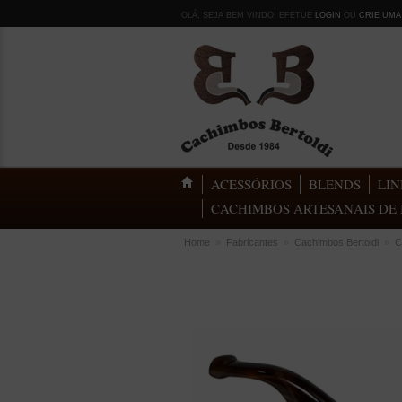
OLÁ, SEJA BEM VINDO! EFETUE
LOGIN
OU
CRIE UMA
ACESSÓRIOS
BLENDS
LIN
CACHIMBOS ARTESANAIS DE 
Home
»
Fabricantes
»
Cachimbos Bertoldi
»
C