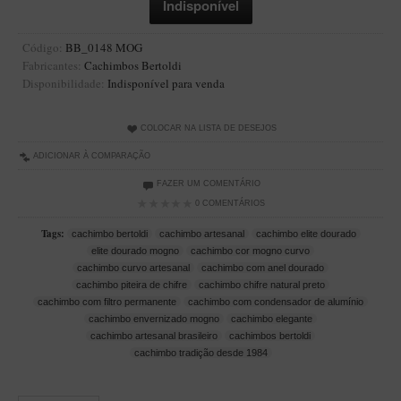
Artesão Idelfonso Bertoldi
SUPORTES
Código:
BB_0148 MOG
Fabricantes:
Cachimbos Bertoldi
Suporte Botinha para 1 cachimbo
Disponibilidade:
Indisponível para venda
Suporte Churchwarden
Suporte para 2 Cachimbos
COLOCAR NA LISTA DE DESEJOS
ADICIONAR À COMPARAÇÃO
Suporte Redondo
FAZER UM COMENTÁRIO
Suporte Retangular
0 COMENTÁRIOS
CACHIMBOS ARTESANAIS BRASILEIROS
Tags:
cachimbo bertoldi
cachimbo artesanal
cachimbo elite dourado
Cachimbos com Anel
elite dourado mogno
cachimbo cor mogno curvo
cachimbo curvo artesanal
cachimbo com anel dourado
Cachimbos Mini
cachimbo piteira de chifre
cachimbo chifre natural preto
cachimbo com filtro permanente
cachimbo com condensador de alumínio
Elite
cachimbo envernizado mogno
cachimbo elegante
Elite Nº 2
cachimbo artesanal brasileiro
cachimbos bertoldi
cachimbo tradição desde 1984
Elite Polido
Giovanni Encerado