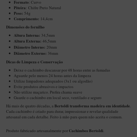
Formato
: Curvo
Maestro – Briar Italiano
Piteira
: Chifre Preto Natural
Peso:
54g
Churchwarden – Briar Italiano
Comprimento:
14,4cm
Jateado
Dimensões do fornilho
Altura Interna:
34,5mm
Maestro Compacto – Briar Italiano
Altura Externa:
46,5mm
MONTE SEU KIT/INICIANTES
Diâ
metro Interno:
20mm
Diâmetro Externo:
36mm
Blends Para Cachimbo
​​Dicas de Limpeza e Conservação
Cachimbos
Deixe o cachimbo descansar por 48 horas entre as fumadas
Limpadores para Cachimbo
Aguarde pelo menos 24 horas antes da limpeza
Utilize limpadores adequados (3x1 ou algodão)
Suportes
Evite produtos abrasivos e impactos
Não utilize maçarico. Prefira chama suave
Filtros
Guarde o cachimbo em local seco, ventilado e seguro
Isqueiros
Bertoldi transforma madeira em identidade
Há mais de quatro décadas, a
.
Cada cachimbo é criado para durar, impressionar e revelar qualidade
artesanal em cada detalhe. Feito à mão para quem não aceita o comum.
Cachimbos Bertoldi
Produto fabricado artesanalmente por
.