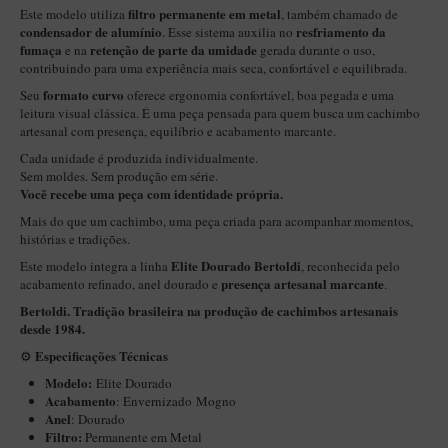
New Rose Polido
filtro permanente em metal
Este modelo utiliza
, também chamado de
condensador de alumínio
resfriamento da
. Esse sistema auxilia no
Petrus
fumaça
retenção de parte da umidade
e na
gerada durante o uso,
contribuindo para uma experiência mais seca, confortável e equilibrada.
Piccolo
formato curvo
Seu
oferece ergonomia confortável, boa pegada e uma
Premium
leitura visual clássica. É uma peça pensada para quem busca um cachimbo
artesanal com presença, equilíbrio e acabamento marcante.
Sextavado
Cada unidade é produzida individualmente.
Zuccardi
Sem moldes. Sem produção em série.
Você recebe uma peça com identidade própria.
Callia
Mais do que um cachimbo, uma peça criada para acompanhar momentos,
Encerado
histórias e tradições.
Elite Dourado
Bertoldi
Este modelo integra a linha
, reconhecida pelo
Hobby
presença artesanal marcante
acabamento refinado, anel dourado e
.
Speciale
Bertoldi. Tradição brasileira na produção de cachimbos artesanais
desde 1984.
BB Liso e Rústico
Especificações Técnicas
⚙️
Elite Longo
Modelo:
Elite Dourado
Acabamento
: Envernizado
Mogno
Barolo
Anel
: Dourado
CACHIMBOS ARTESANAIS DE BRIAR ITALIANO
Filtro:
Permanente em Metal