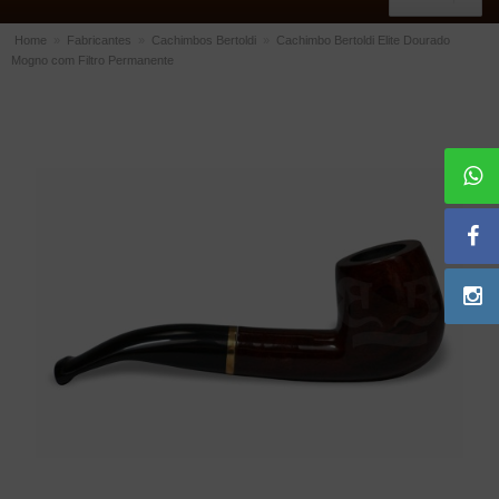
Home
»
Fabricantes
»
Cachimbos Bertoldi
»
Cachimbo Bertoldi Elite Dourado
Mogno com Filtro Permanente
ACESSÓRIOS
Dichavadores
Filtros para Cachimbo
Gás
Isqueiros
Suportes Bertoldi para Cachimbos
Piteiras para Cigarro
Limpadores para Cachimbo
Bolsas para Cachimbo
Cinzeiros
Cortadores de Charuto
Fluidos