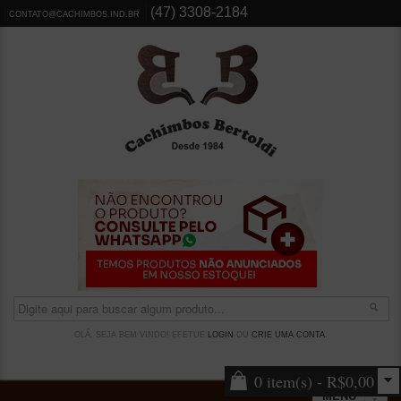
(47) 3308-2184
CONTATO@CACHIMBOS.IND.BR
OLÁ, SEJA BEM VINDO! EFETUE
LOGIN
OU
CRIE UMA CONTA
.
0 item(s) - R$0,00
MENU