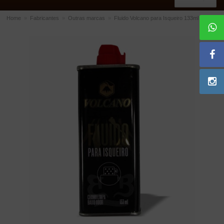
Home
»
Fabricantes
»
Outras marcas
»
Fluido Volcano para Isqueiro 133ml
ACESSÓRIOS
Dichavadores
Filtros para Cachimbo
Gás
Isqueiros
Suportes Bertoldi para Cachimbos
Piteiras para Cigarro
Limpadores para Cachimbo
Bolsas para Cachimbo
Cinzeiros
Cortadores de Charuto
Fluidos