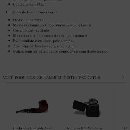
New Rose Polido
Conteúdo de 133ml
Petrus
Cuidados de Uso e Conservação
Produto inflamável
Piccolo
Mantenha longe do fogo, calor excessivo e faíscas
Use em local ventilado
Premium
Mantenha fora do alcance de crianças e animais
Sextavado
Evite contato com olhos, pele e roupas
Armazene em local seco, fresco e seguro
Zuccardi
Utilize somente em isqueiros compatíveis com fluido líquido
Callia
Encerado
VOCÊ PODE GOSTAR TAMBÉM DESTES PRODUTOS:
Hobby
Speciale
BB Liso e Rústico
Elite Longo
Barolo
CACHIMBOS ARTESANAIS DE BRIAR ITALIANO
Cachimbo Bertoldi Anel
Isqueiro Hit Preto Fosco
Pite