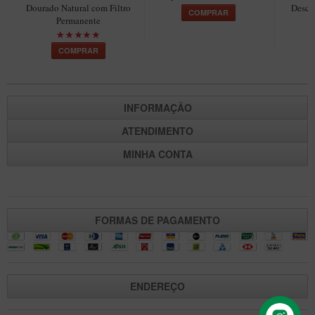
Dourado Natural com Filtro
Desca
Maestro – Briar Italiano
COMPRAR
Permanente
Churchwarden – Briar Italiano
COMPRAR
Jateado
Maestro Compacto – Briar Italiano
MONTE SEU KIT/INICIANTES
INFORMAÇÃO
Blends Para Cachimbo
ATENDIMENTO
Cachimbos
MINHA CONTA
Limpadores para Cachimbo
Suportes
Filtros
FORMAS DE PAGAMENTO
Isqueiros
ENDEREÇO