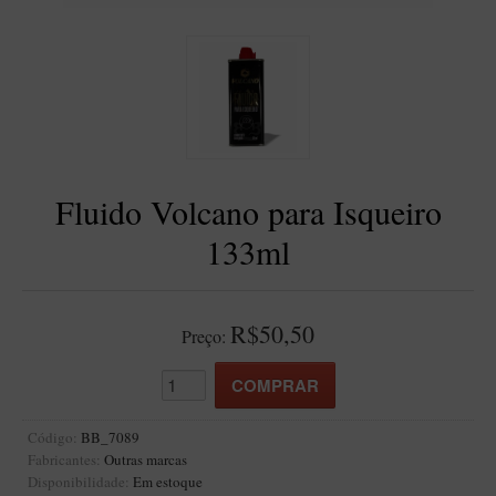
BLENDS
Blend Kumbaya
Blends Para Cachimbo
Blends Para Enrolar
Cândido Giovanella
D'ora
Fluido Volcano para Isqueiro
Doctor Pipe
133ml
Geróss
Irlandez
R$50,50
Preço:
Nacionais
Sasso
Havana
Código:
BB_7089
Finamore
Fabricantes:
Outras marcas
LINHA IDELFONSO BERTOLDI
Disponibilidade:
Em estoque