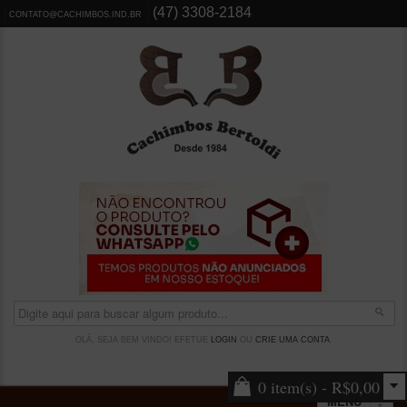
(47) 3308-2184
CONTATO@CACHIMBOS.IND.BR
OLÁ, SEJA BEM VINDO! EFETUE
LOGIN
OU
CRIE UMA CONTA
.
0 item(s) - R$0,00
MENU