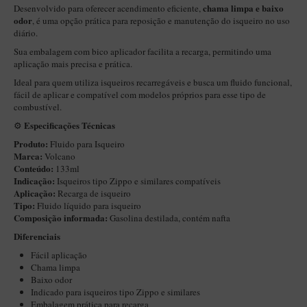
chama limpa e baixo
Desenvolvido para oferecer acendimento eficiente,
Itália Encerado
odor
, é uma opção prática para reposição e manutenção do isqueiro no uso
diário.
Maestro Nacional
Sua embalagem com bico aplicador facilita a recarga, permitindo uma
Maestro Nacional Encerado
aplicação mais precisa e prática.
Ideal para quem utiliza isqueiros recarregáveis e busca um fluido funcional,
Caboclo - 7 Voltas
fácil de aplicar e compatível com modelos próprios para esse tipo de
combustível.
Cachimbeco
Especificações Técnicas
⚙️
Churchwarden
Produto:
Fluido para Isqueiro
Fiore
Marca:
Volcano
Conteúdo:
133ml
Giovanni
Indicação:
Isqueiros tipo Zippo e similares compatíveis
Aplicação:
Recarga de isqueiro
Jateado
Tipo:
Fluido líquido para isqueiro
Composição informada:
Gasolina destilada, contém nafta
Luiggi
Diferenciais
Montana
Fácil aplicação
Mouton
Chama limpa
Baixo odor
New Rose
Indicado para isqueiros tipo Zippo e similares
Embalagem prática para recarga