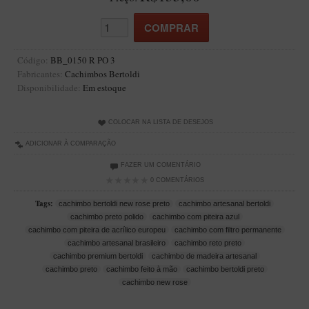
Artesão Idelfonso Bertoldi
SUPORTES
Suporte Botinha para 1 cachimbo
Código:
BB_0150 R PO 3
Fabricantes:
Cachimbos Bertoldi
Suporte Churchwarden
Disponibilidade:
Em estoque
Suporte para 2 Cachimbos
Suporte Redondo
COLOCAR NA LISTA DE DESEJOS
Suporte Retangular
ADICIONAR À COMPARAÇÃO
FAZER UM COMENTÁRIO
CACHIMBOS ARTESANAIS BRASILEIROS
0 COMENTÁRIOS
Cachimbos com Anel
Tags:
cachimbo bertoldi new rose preto
cachimbo artesanal bertoldi
Cachimbos Mini
cachimbo preto polido
cachimbo com piteira azul
cachimbo com piteira de acrílico europeu
cachimbo com filtro permanente
Elite
cachimbo artesanal brasileiro
cachimbo reto preto
Elite Nº 2
cachimbo premium bertoldi
cachimbo de madeira artesanal
cachimbo preto
cachimbo feito à mão
cachimbo bertoldi preto
Elite Polido
cachimbo new rose
Giovanni Encerado