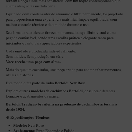
tornam a peça ainda mais sofisticada, com um toque contemporâneo que
New Rose Polido
chama atenção na medida certa.
Petrus
Equipado com condensador de alumínio e filtro permanente, foi projetado
para proporcionar uma experiência mais fria, limpa e equilibrada, com
Piccolo
melhor controle térmico e de umidade durante o uso.
Premium
Seu formato reto oferece firmeza no manuseio, equilíbrio visual e uma
pegada confortável, sendo uma escolha prática e elegante tanto para
Sextavado
iniciantes quanto para apreciadores experientes.
Zuccardi
Cada unidade é produzida individualmente.
Sem moldes. Sem produção em série.
Callia
Você recebe uma peça com alma.
Mais do que um cachimbo, uma peça criada para acompanhar momentos,
Encerado
rituais e histórias.
Hobby
Bertoldi New Rose
Este modelo faz parte da linha
.
Speciale
outros modelos de cachimbos Bertoldi
Explore
, descubra diferentes
formatos e acabamentos da marca.
BB Liso e Rústico
Bertoldi. Tradição brasileira na produção de cachimbos artesanais
Elite Longo
desde 1984.
Especificações Técnicas
⚙️
Barolo
Modelo:
New Rose
CACHIMBOS ARTESANAIS DE BRIAR ITALIANO
Acabamento:
Preto Encerado e Polido