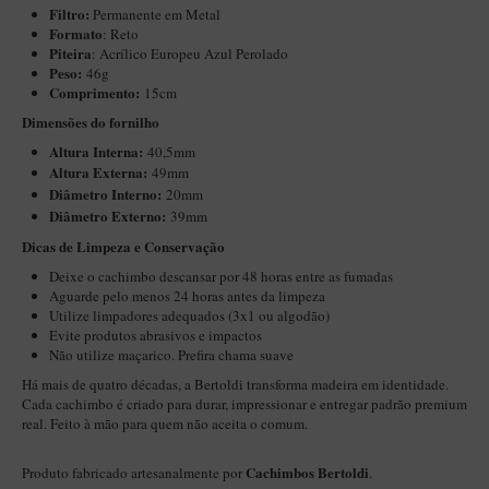
Filtro:
Permanente em Metal
Maestro – Briar Italiano
Formato
: Reto
Piteira
: Acrílico Europeu Azul Perolado
Churchwarden – Briar Italiano
Peso:
46g
Jateado
Comprimento:
15cm
Dimensões do fornilho
Maestro Compacto – Briar Italiano
Altura Interna:
40,5mm
MONTE SEU KIT/INICIANTES
Altura Externa:
49mm
Diâ
metro Interno:
20mm
Blends Para Cachimbo
Diâmetro Externo:
39mm
Cachimbos
Dicas de Limpeza e Conservação
Limpadores para Cachimbo
Deixe o cachimbo descansar por 48 horas entre as fumadas
Aguarde pelo menos 24 horas antes da limpeza
Suportes
Utilize limpadores adequados (3x1 ou algodão)
Evite produtos abrasivos e impactos
Filtros
Não utilize maçarico. Prefira chama suave
Isqueiros
Há mais de quatro décadas, a Bertoldi transforma madeira em identidade.
Cada cachimbo é criado para durar, impressionar e entregar padrão premium
real. Feito à mão para quem não aceita o comum.
Cachimbos Bertoldi
Produto fabricado artesanalmente por
.