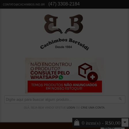
(47) 3308-2184
CONTATO@CACHIMBOS.IND.BR
OLÁ, SEJA BEM VINDO! EFETUE
LOGIN
OU
CRIE UMA CONTA
.
0 item(s) - R$0,00
MENU