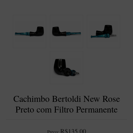
BLENDS
Blend Kumbaya
Blends Para Cachimbo
Blends Para Enrolar
Cândido Giovanella
D'ora
Doctor Pipe
Geróss
Irlandez
Nacionais
Cachimbo Bertoldi New Rose
Sasso
Preto com Filtro Permanente
Havana
Finamore
LINHA IDELFONSO BERTOLDI
R$135,00
Preço: