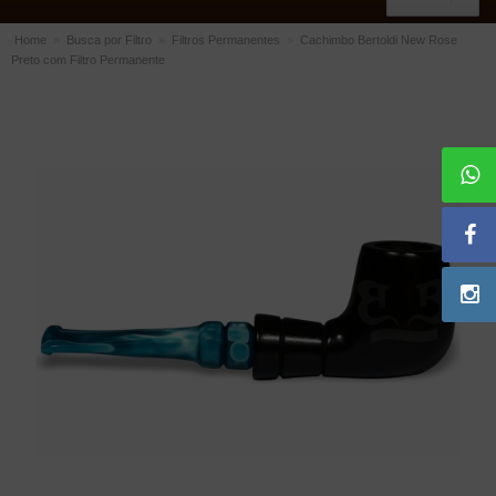
Home
»
Busca por Filtro
»
Filtros Permanentes
»
Cachimbo Bertoldi New Rose
Preto com Filtro Permanente
ACESSÓRIOS
Dichavadores
Filtros para Cachimbo
Gás
Isqueiros
Suportes Bertoldi para Cachimbos
Piteiras para Cigarro
Limpadores para Cachimbo
Bolsas para Cachimbo
Cinzeiros
Cortadores de Charuto
Fluidos