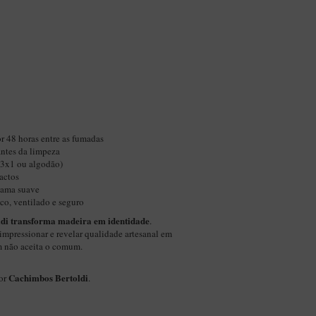
r 48 horas entre as fumadas
ntes da limpeza
(3x1 ou algodão)
actos
chama suave
co, ventilado e seguro
ldi transforma madeira em identidade
.
impressionar e revelar qualidade artesanal em
m não aceita o comum.
Cachimbos Bertoldi
por
.