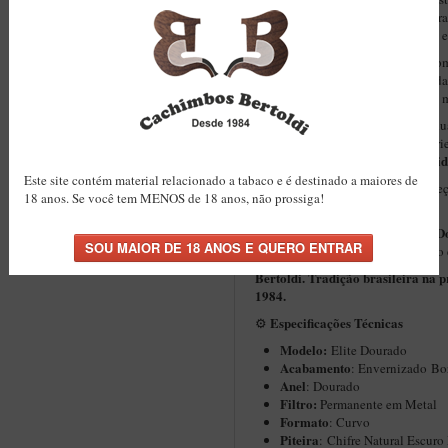
retenção de parte da umidade
gera
experiência mais seca, confortável e
formato curvo
Seu
oferece ergonom
visual clássica. É uma peça pensa
presença, equilíbrio e acabamento 
Cada unidade é produzida individu
Sem moldes. Sem produção em série
Você recebe uma peça com identid
Este site contém material relacionado a tabaco e é destinado a maiores de
Mais do que um cachimbo, uma peç
18 anos. Se você tem MENOS de 18 anos, não prossiga!
histórias e tradições.
Elite 
Este modelo integra a linha
acabamento refinado, anel dourado
Bertoldi. Tradição brasileira na 
1984.
Especificações Técnicas
⚙️
Modelo:
Elite Dourado
Acabamento
: Envernizado
Bo
Anel
: Dourado
Filtro:
Permanente em Metal
Formato
: Curvo
Piteira
: Chifre Natural Escur