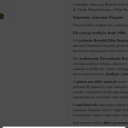
Cachimbo Artesanal Bertoldi Elite
de Chifre Natural Escuro e Filtro P
Imponente. Artesanal. Elegante.
Um cachimbo comum não conta hist
Ele carrega tradição desde 1984.
Cachimbo Bertoldi
Elite Doura
O
artesanal brasileira original, prod
finalizada com atenção individual 
acabamento Envernizado Bo
Seu
cria uma estética intensa, clássica e
somada ao brilho do verniz, entrega
tradição e pe
quem aprecia beleza,
piteira em chifre natural
A
escuro 
próprias do material, com variações 
natural, cada piteira pode apresenta
transparências, tornando cada unid
anel dourado
O
acrescenta sofistic
contraste elegante entre o corpo bor
O resultado é uma composição cláss
filtro permane
Este modelo utiliza
condensador de alumínio
. Esse si