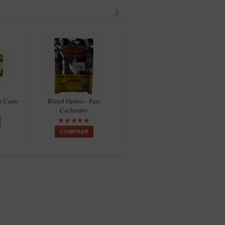
 Carlo
Blend Geróss - Para
Ferramenta 3x1 para
F
Cachimbo
Cachimbo Finamore em
Metal
COMPRAR
COMPRAR