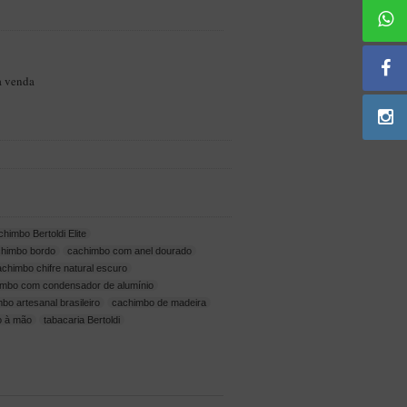
a venda
chimbo Bertoldi Elite
chimbo bordo
cachimbo com anel dourado
achimbo chifre natural escuro
imbo com condensador de alumínio
bo artesanal brasileiro
cachimbo de madeira
o à mão
tabacaria Bertoldi