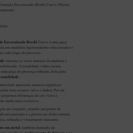
 Dourado Envernizado Bordô Curvo | Piteira
ermanente
ória.
do Envernizado Bordô
Curvo é uma peça
uzida em madeiras rigorosamente selecionadas e
em cada etapa do processo.
rdô
valoriza os veios naturais da madeira e
 sofisticada. A tonalidade vinho escura,
 uma peça de presença refinada, feita para
rsonalidade
.
mesclado apresenta nuances orgânicas
entre tons escuros, oliva e âmbar. Por ser
r pequenas diferenças de cor, veios e
ade ainda mais exclusiva.
ação ao conjunto, criando um ponto de
dô envernizado e a piteira em chifre natural.
ica, refinada e visualmente marcante.
nte em metal
, também chamado de
resfriamento da fumaça
stema auxilia no
e na