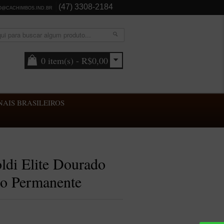
(47) 3308-2184
O@CACHIMBOS.IND.BR
0 item(s) - R$0,00
AIS BRASILEIROS
ldi Elite Dourado
ro Permanente