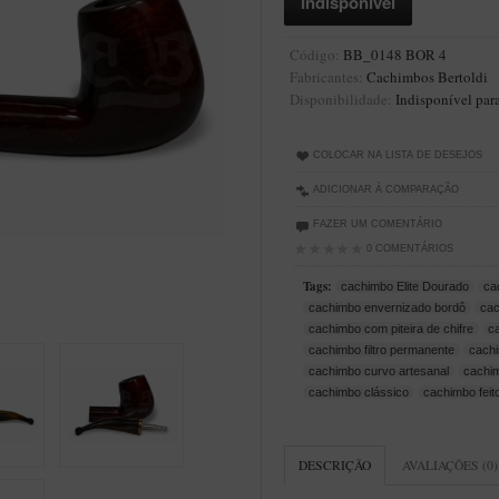
Código:
BB_0148 BOR 4
Fabricantes:
Cachimbos Bertoldi
Disponibilidade:
Indisponível par
COLOCAR NA LISTA DE DESEJOS
ADICIONAR À COMPARAÇÃO
FAZER UM COMENTÁRIO
0 COMENTÁRIOS
Tags:
cachimbo Elite Dourado
ca
cachimbo envernizado bordô
ca
cachimbo com piteira de chifre
c
cachimbo filtro permanente
cach
cachimbo curvo artesanal
cachim
cachimbo clássico
cachimbo feit
DESCRIÇÃO
AVALIAÇÕES (0)