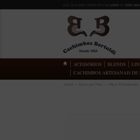
OLÁ, SEJA BEM VINDO! EFETUE
LOGIN
OU
CRIE UMA
ACESSÓRIOS
BLENDS
LIN
CACHIMBOS ARTESANAIS DE 
Home
»
Busca por Filtro
»
Filtros Permanentes