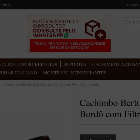
CONTAT
 CONTA
.
HA IDELFONSO BERTOLDI
SUPORTES
CACHIMBOS ARTESAN
BRIAR ITALIANO
MONTE SEU KIT/INICIANTES
»
Cachimbo Bertoldi Elite Dourado Bordô com Filtro Permanente
Cachimbo Berto
Bordô com Filt