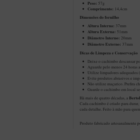
Peso:
57g
Comprimento:
14,4cm
Dimensões do fornilho
Altura Interna:
37mm
Altura Externa:
51mm
Diâ
metro Interno:
20mm
Diâmetro Externo:
37mm
​​Dicas de Limpeza e Conservação
Deixe o cachimbo descansar po
Aguarde pelo menos 24 horas a
Utilize limpadores adequados 
Evite produtos abrasivos e imp
Não utilize maçarico. Prefira 
Guarde o cachimbo em local se
Berto
Há mais de quatro décadas, a
Cada cachimbo é criado para durar, 
cada detalhe. Feito à mão para que
Produto fabricado artesanalmente 