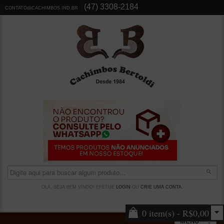
(47) 3308-2184
CONTATO@CACHIMBOS.IND.BR
OLÁ, SEJA BEM VINDO! EFETUE
LOGIN
OU
CRIE UMA CONTA
.
0 item(s) - R$0,00
MENU