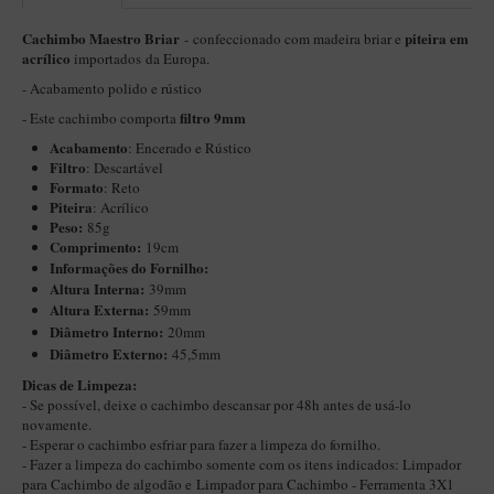
Itália Encerado
Cachimbo Maestro Briar
piteira em
- confeccionado com madeira briar e
acrílico
importados da Europa.
Maestro Nacional
- Acabamento polido e rústico
Maestro Nacional Encerado
filtro 9mm
- Este cachimbo comporta
Caboclo - 7 Voltas
Acabamento
: Encerado e Rústico
Filtro
: Descartável
Cachimbeco
Formato
: Reto
Piteira
: Acrílico
Churchwarden
Peso:
85g
Fiore
Comprimento:
19cm
Informações do Fornilho:
Giovanni
Altura Interna:
39mm
Altura Externa:
59mm
Jateado
Diâ
metro Interno:
20mm
Diâmetro Externo:
45,5mm
Luiggi
Dicas de Limpeza:
Montana
- Se possível, deixe o cachimbo descansar por 48h antes de usá-lo
novamente.
Mouton
- Esperar o cachimbo esfriar para fazer a limpeza do fornilho.
New Rose
- Fazer a limpeza do cachimbo somente com os itens indicados:
Limpador
para Cachimbo de algodão
e
Limpador para Cachimbo - Ferramenta 3X1