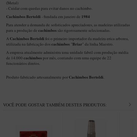
New Rose Polido
(Metal)
- Cuidar com quedas para evitar danos no cachimbo.
Petrus
Cachimbos Bertoldi
1984
- fundada em janeiro de
Piccolo
Para atender a demanda de sofisticados apreciadores, as madeiras utilizadas
cachimbos
para a produção de
são rigorosamente selecionadas.
Premium
Cachimbos Bertoldi
A
foi o primeiro importador da madeira erica arborea,
Sextavado
cachimbos
Briar
utilizada na fabricação dos
"
" da linha Maestro.
Zuccardi
A empresa atualmente administra uma unidade fabril com produção média
cachimbos
de 14.000
por mês, contando com uma equipe de 22
Callia
funcionários diretos.
Encerado
Cachimbos Bertoldi
Produto fabricado artesanalmente por
.
Hobby
Speciale
BB Liso e Rústico
VOCÊ PODE GOSTAR TAMBÉM DESTES PRODUTOS:
Elite Longo
Barolo
CACHIMBOS ARTESANAIS DE BRIAR ITALIANO