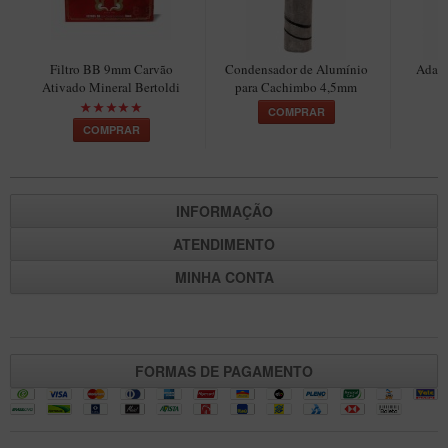
Maestro – Briar Italiano
Churchwarden – Briar Italiano
Filtro BB 9mm Carvão
Condensador de Alumínio
Adapt
Jateado
Ativado Mineral Bertoldi
para Cachimbo 4,5mm
C
COMPRAR
Maestro Compacto – Briar Italiano
COMPRAR
MONTE SEU KIT/INICIANTES
Blends Para Cachimbo
INFORMAÇÃO
Cachimbos
ATENDIMENTO
Limpadores para Cachimbo
MINHA CONTA
Suportes
Filtros
Isqueiros
FORMAS DE PAGAMENTO