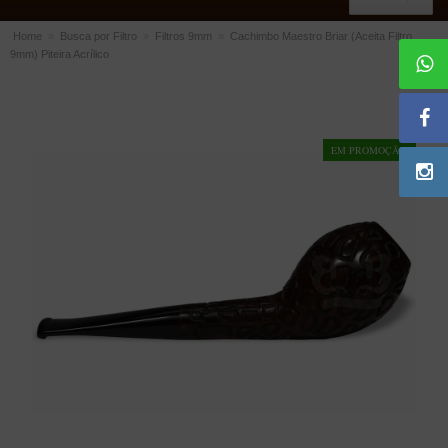
Home
»
Busca por Filtro
»
Filtros 9mm
»
Cachimbo Maestro Briar (Aceita Filtro
9mm) Piteira Acrílico
ACESSÓRIOS
Dichavadores
Filtros para Cachimbo
EM PROMOÇÃO!
Gás
Isqueiros
Suportes Bertoldi para Cachimbos
Piteiras para Cigarro
Limpadores para Cachimbo
Bolsas para Cachimbo
Cinzeiros
Cortadores de Charuto
Fluidos