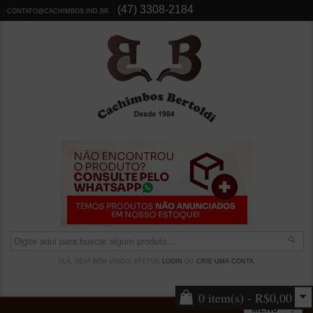
(47) 3308-2184
CONTATO@CACHIMBOS.IND.BR
OLÁ, SEJA BEM VINDO! EFETUE
LOGIN
OU
CRIE UMA CONTA
.
0 item(s) - R$0,00
MENU