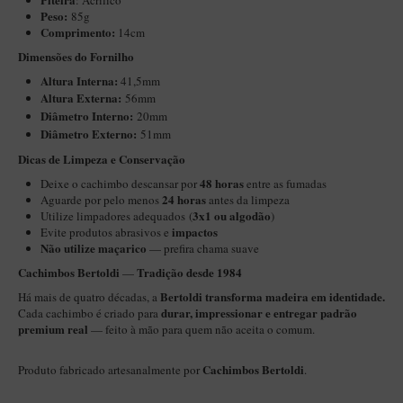
: Acrílico
Peso:
85g
Maestro – Briar Italiano
Comprimento:
14cm
Churchwarden – Briar Italiano
Dimensões do Fornilho
Jateado
Altura Interna:
41,5mm
Altura Externa:
56mm
Maestro Compacto – Briar Italiano
Diâ
metro Interno:
20mm
MONTE SEU KIT/INICIANTES
Diâmetro Externo:
51mm
​​Dicas de Limpeza e Conservação
Blends Para Cachimbo
48 horas
Deixe o cachimbo descansar por
entre as fumadas
Cachimbos
24 horas
Aguarde por pelo menos
antes da limpeza
3x1 ou algodão
Utilize limpadores adequados (
)
Limpadores para Cachimbo
impactos
Evite produtos abrasivos e
Não utilize maçarico
— prefira chama suave
Suportes
Cachimbos Bertoldi
Tradição desde 1984
—
Filtros
Bertoldi transforma madeira em identidade.
Há mais de quatro décadas, a
Isqueiros
durar, impressionar e entregar padrão
Cada cachimbo é criado para
premium real
— feito à mão para quem não aceita o comum.
Cachimbos Bertoldi
Produto fabricado artesanalmente por
.