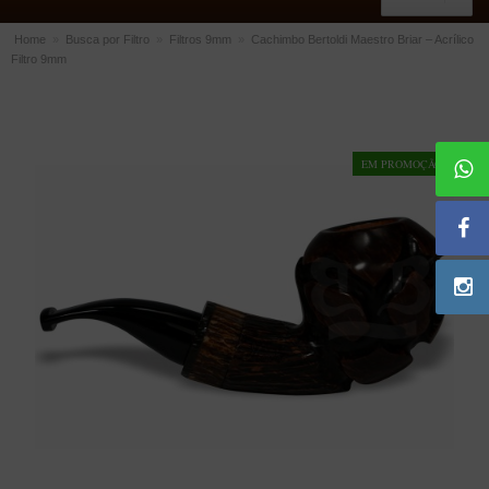
Home
»
Busca por Filtro
»
Filtros 9mm
»
Cachimbo Bertoldi Maestro Briar – Acrílico
Filtro 9mm
ACESSÓRIOS
Dichavadores
Filtros para Cachimbo
EM PROMOÇÃO!
Gás
Isqueiros
Suportes Bertoldi para Cachimbos
Piteiras para Cigarro
Limpadores para Cachimbo
Bolsas para Cachimbo
Cinzeiros
Cortadores de Charuto
Fluidos