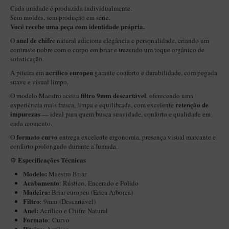
New Rose Polido
Cada unidade é produzida individualmente.
Sem moldes, sem produção em série.
Petrus
Você recebe uma peça com identidade própria.
Piccolo
anel de chifre
O
natural adiciona elegância e personalidade, criando um
contraste nobre com o corpo em briar e trazendo um toque orgânico de
Premium
sofisticação.
Sextavado
acrílico europeu
A piteira em
garante conforto e durabilidade, com pegada
suave e visual limpo.
Zuccardi
filtro 9mm descartável
O modelo Maestro aceita
, oferecendo uma
Callia
retenção de
experiência mais fresca, limpa e equilibrada, com excelente
impurezas
— ideal para quem busca suavidade, conforto e qualidade em
Encerado
cada momento.
formato curvo
O
entrega excelente ergonomia, presença visual marcante e
Hobby
conforto prolongado durante a fumada.
Speciale
Especificações Técnicas
⚙️
BB Liso e Rústico
Modelo:
Maestro Briar
Acabamento
:
Rústico,
Encerado e Polido
Elite Longo
Madeira:
Briar europeu (Erica Arborea)
Filtro
:
9mm
(
Descartável
)
Barolo
Anel:
Acrílico e Chifre Natural
Formato
: Curvo
CACHIMBOS ARTESANAIS DE BRIAR ITALIANO
Piteira