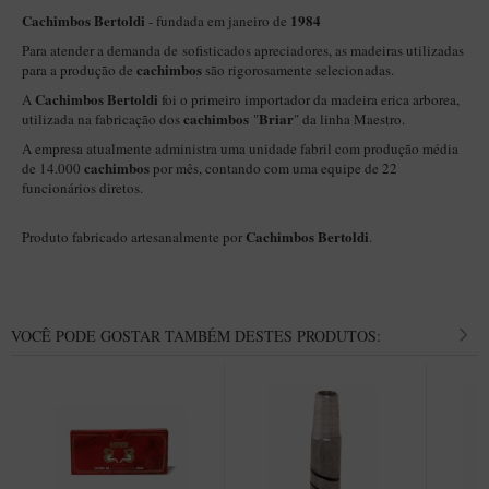
New Rose Polido
Cachimbos Bertoldi
1984
- fundada em janeiro de
Petrus
Para atender a demanda de sofisticados apreciadores, as madeiras utilizadas
cachimbos
para a produção de
são rigorosamente selecionadas.
Piccolo
Cachimbos Bertoldi
A
foi o primeiro importador da madeira erica arborea,
Premium
cachimbos
Briar
utilizada na fabricação dos
"
" da linha Maestro.
A empresa atualmente administra uma unidade fabril com produção média
Sextavado
cachimbos
de 14.000
por mês, contando com uma equipe de 22
Zuccardi
funcionários diretos.
Callia
Cachimbos Bertoldi
Produto fabricado artesanalmente por
.
Encerado
Hobby
Speciale
VOCÊ PODE GOSTAR TAMBÉM DESTES PRODUTOS:
BB Liso e Rústico
Elite Longo
Barolo
CACHIMBOS ARTESANAIS DE BRIAR ITALIANO