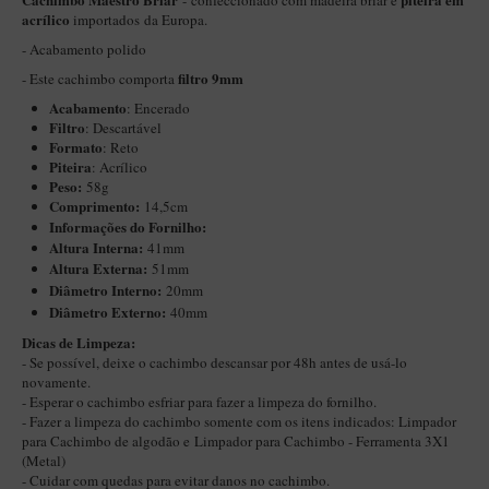
- confeccionado com madeira briar e
acrílico
importados da Europa.
Itália Encerado
- Acabamento polido
Maestro Nacional
filtro 9mm
- Este cachimbo comporta
Maestro Nacional Encerado
Acabamento
: Encerado
Filtro
: Descartável
Caboclo - 7 Voltas
Formato
: Reto
Piteira
: Acrílico
Cachimbeco
Peso:
58g
Comprimento:
14,5cm
Churchwarden
Informações do Fornilho:
Fiore
Altura Interna:
41mm
Altura Externa:
51mm
Giovanni
Diâ
metro Interno:
20mm
Diâmetro Externo:
40mm
Jateado
Dicas de Limpeza:
Luiggi
- Se possível, deixe o cachimbo descansar por 48h antes de usá-lo
novamente.
Montana
- Esperar o cachimbo esfriar para fazer a limpeza do fornilho.
- Fazer a limpeza do cachimbo somente com os itens indicados:
Limpador
Mouton
para Cachimbo de algodão
e
Limpador para Cachimbo - Ferramenta 3X1
New Rose
(Metal)
- Cuidar com quedas para evitar danos no cachimbo.