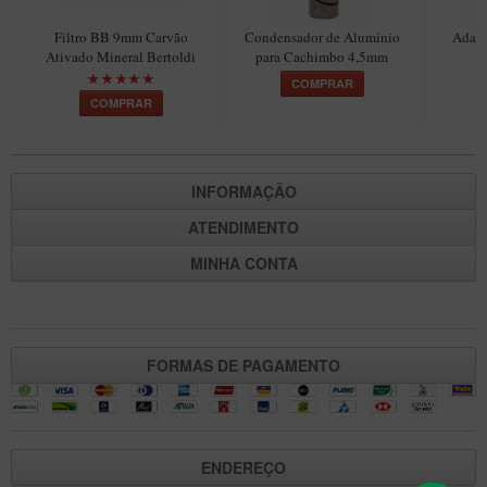
Maestro – Briar Italiano
Filtro BB 9mm Carvão
Condensador de Alumínio
Adapt
Churchwarden – Briar Italiano
Ativado Mineral Bertoldi
para Cachimbo 4,5mm
C
COMPRAR
Jateado
COMPRAR
Maestro Compacto – Briar Italiano
MONTE SEU KIT/INICIANTES
INFORMAÇÃO
Blends Para Cachimbo
ATENDIMENTO
Cachimbos
MINHA CONTA
Limpadores para Cachimbo
Suportes
Filtros
FORMAS DE PAGAMENTO
Isqueiros
ENDEREÇO