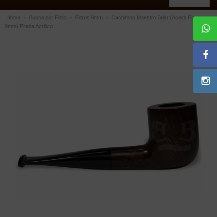
Home
»
Busca por Filtro
»
Filtros 9mm
»
Cachimbo Maestro Briar (Aceita Filtro
9mm) Piteira Acrílico
ACESSÓRIOS
Dichavadores
Filtros para Cachimbo
Gás
Isqueiros
Suportes Bertoldi para Cachimbos
Piteiras para Cigarro
Limpadores para Cachimbo
Bolsas para Cachimbo
Cinzeiros
Cortadores de Charuto
Fluidos