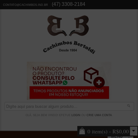
(47) 3308-2184
CONTATO@CACHIMBOS.IND.BR
OLÁ, SEJA BEM VINDO! EFETUE
LOGIN
OU
CRIE UMA CONTA
.
0 item(s) - R$0,00
MENU