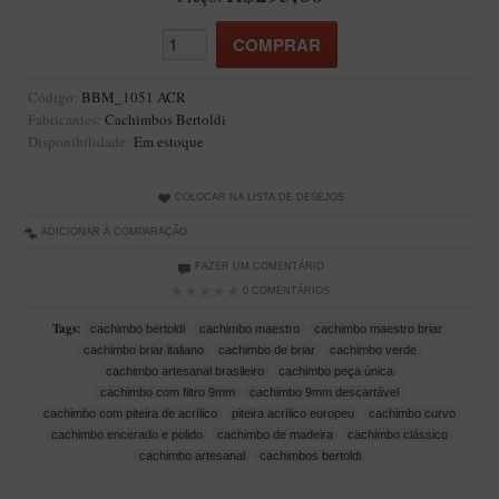
Artesão Idelfonso Bertoldi
SUPORTES
Suporte Botinha para 1 cachimbo
Código:
BBM_1051 ACR
Fabricantes:
Cachimbos Bertoldi
Suporte Churchwarden
Disponibilidade:
Em estoque
Suporte para 2 Cachimbos
Suporte Redondo
COLOCAR NA LISTA DE DESEJOS
Suporte Retangular
ADICIONAR À COMPARAÇÃO
FAZER UM COMENTÁRIO
CACHIMBOS ARTESANAIS BRASILEIROS
0 COMENTÁRIOS
Cachimbos com Anel
Tags:
cachimbo bertoldi
cachimbo maestro
cachimbo maestro briar
Cachimbos Mini
cachimbo briar italiano
cachimbo de briar
cachimbo verde
cachimbo artesanal brasileiro
cachimbo peça única
Elite
cachimbo com filtro 9mm
cachimbo 9mm descartável
Elite Nº 2
cachimbo com piteira de acrílico
piteira acrílico europeu
cachimbo curvo
cachimbo encerado e polido
cachimbo de madeira
cachimbo clássico
Elite Polido
cachimbo artesanal
cachimbos bertoldi
Giovanni Encerado