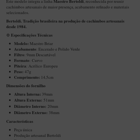
Maestro Bertoldi
Este modelo integra a linha
, reconhecida por reunir
Maestro – Briar Italiano
cachimbos artesanais de maior presença, acabamento refinado e materiais
selecionados.
Churchwarden – Briar Italiano
Bertoldi. Tradição brasileira na produção de cachimbos artesanais
Jateado
desde 1984.
Especificações Técnicas
⚙️
Maestro Compacto – Briar Italiano
Modelo:
Maestro Briar
MONTE SEU KIT/INICIANTES
Acabamento
:
Encerado e Polido Verde
Filtro
: 9mm Descartável
Blends Para Cachimbo
Formato
: Curvo
Piteira
: Acrílico Europeu
Cachimbos
Peso:
47g
Limpadores para Cachimbo
Comprimento:
14,5cm
Dimensões do fornilho
Suportes
Altura Interna:
39mm
Filtros
Altura Externa:
51mm
Diâ
metro Interno:
20mm
Isqueiros
Diâmetro Externo:
38mm
Características
Peça única
Produção artesanal Bertoldi