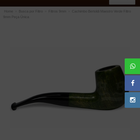
Home
»
Busca por Filtro
»
Filtros 9mm
»
Cachimbo Bertoldi Maestro Verde Filtro
9mm Peça Única
ACESSÓRIOS
Dichavadores
Filtros para Cachimbo
Gás
Isqueiros
Suportes Bertoldi para Cachimbos
Piteiras para Cigarro
Limpadores para Cachimbo
Bolsas para Cachimbo
Cinzeiros
Cortadores de Charuto
Fluidos