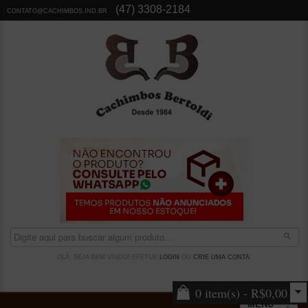
(47) 3308-2184
CONTATO@CACHIMBOS.IND.BR
OLÁ, SEJA BEM VINDO! EFETUE
LOGIN
OU
CRIE UMA CONTA
.
0 item(s) - R$0,00
MENU