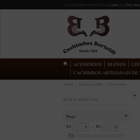
OLÁ, SEJA BEM VINDO! EFETUE
LOGIN
OU
CRIE UMA
ACESSÓRIOS
BLENDS
LIN
CACHIMBOS ARTESANAIS DE 
Home
»
Busca por Filtro
»
Filtros 9mm
BUSCA AVANÇADA
Preço
R$
–
R$