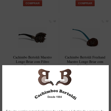
COMPRAR
COMPRAR
Cachimbo Bertoldi Maestro
Cachimbo Bertoldi Freehand
Longo Briar com Filtro
Maestro Longo Briar com
Permanente
Filtro 9mm
R$925,00
R$895,00
COMPRAR
COMPRAR