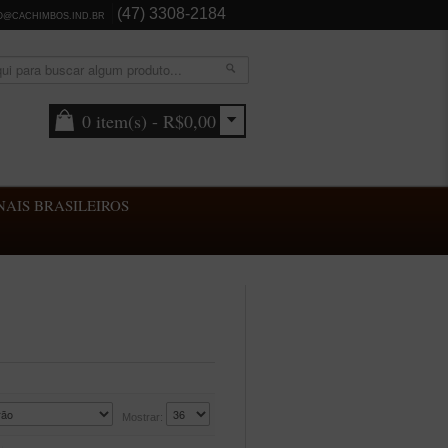
(47) 3308-2184
O@CACHIMBOS.IND.BR
0 item(s) - R$0,00
AIS BRASILEIROS
Mostrar: