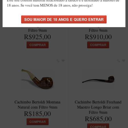
Este site contém material relacionado a tabaco e é destinado a maiores de
18 anos. Se você tem MENOS de 18 anos, não prossiga!
Cachimbo Bertoldi Freehand
Cachimbo Bertoldi Freehand
Maestro Longo Briar com
Maestro Longo Briar com
Filtro 9mm
Filtro 9mm
R$925,00
R$910,00
COMPRAR
COMPRAR
Cachimbo Bertoldi Montana
Cachimbo Bertoldi Freehand
Natural com Filtro 9mm
Maestro Longo Briar com
R$185,00
Filtro 9mm
R$685,00
COMPRAR
COMPRAR