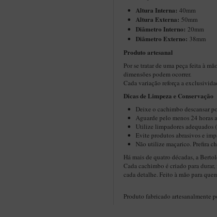
Altura Interna:
40mm
Altura Externa:
50mm
Diâ
metro Interno:
20mm
Diâmetro Externo:
38mm
Produto artesanal
Por se tratar de uma peça feita à mã
dimensões podem ocorrer.
Cada variação reforça a exclusivid
Dicas de Limpeza e Conservação​
Deixe o cachimbo descansar po
Aguarde pelo menos 24 horas a
Utilize limpadores adequados 
Evite produtos abrasivos e imp
Não utilize maçarico. Prefira 
Há mais de quatro décadas, a Bertol
Cada cachimbo é criado para durar, 
cada detalhe. Feito à mão para que
Produto fabricado artesanalmente 