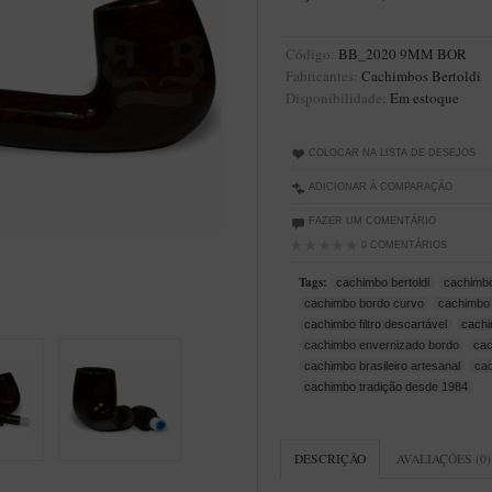
Código:
BB_2020 9MM BOR
Fabricantes:
Cachimbos Bertoldi
Disponibilidade:
Em estoque
COLOCAR NA LISTA DE DESEJOS
ADICIONAR À COMPARAÇÃO
FAZER UM COMENTÁRIO
0 COMENTÁRIOS
Tags:
cachimbo bertoldi
cachimbo
cachimbo bordo curvo
cachimbo 
cachimbo filtro descartável
cachi
cachimbo envernizado bordo
cac
cachimbo brasileiro artesanal
cac
cachimbo tradição desde 1984
DESCRIÇÃO
AVALIAÇÕES (0)