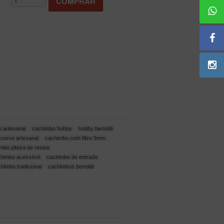
 artesanal
cachimbo hobby
hobby bertoldi
curvo artesanal
cachimbo com filtro 9mm
mbo piteira de resina
himbo acessível
cachimbo de entrada
himbo tradicional
cachimbos bertoldi