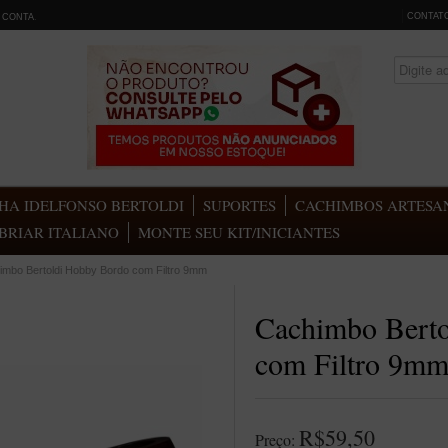
CONTAT
 CONTA
.
HA IDELFONSO BERTOLDI
SUPORTES
CACHIMBOS ARTESAN
BRIAR ITALIANO
MONTE SEU KIT/INICIANTES
imbo Bertoldi Hobby Bordo com Filtro 9mm
Cachimbo Bert
com Filtro 9m
R$59,50
Preço: