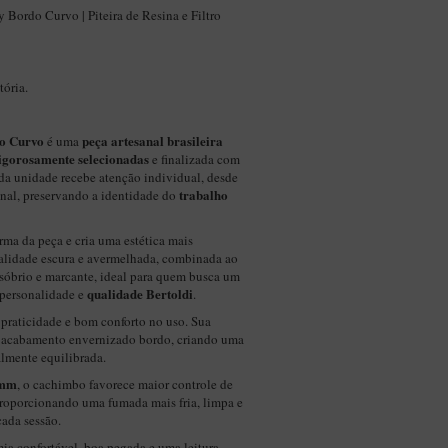
Bordo Curvo | Piteira de Resina e Filtro
ória.
o Curvo
peça artesanal brasileira
é uma
igorosamente selecionadas
e finalizada com
a unidade recebe atenção individual, desde
trabalho
inal, preservando a identidade do
ma da peça e cria uma estética mais
onalidade escura e avermelhada, combinada ao
 sóbrio e marcante, ideal para quem busca um
qualidade Bertoldi
 personalidade e
.
 praticidade e bom conforto no uso. Sua
 acabamento envernizado bordo, criando uma
almente equilibrada.
9mm
, o cachimbo favorece maior controle de
roporcionando uma fumada mais fria, limpa e
cada sessão.
ia confortável, boa pegada e uma leitura