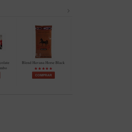
colate
Blend Havana Horse Black
Filtro BB 9mm Carvão
imbo
Ativado Mineral Bertoldi
COMPRAR
COMPRAR