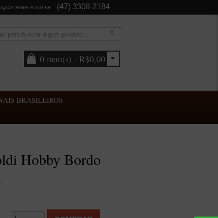
(47) 3308-2184
O@CACHIMBOS.IND.BR
0 item(s) - R$0,00
AIS BRASILEIROS
oldi Hobby Bordo
m