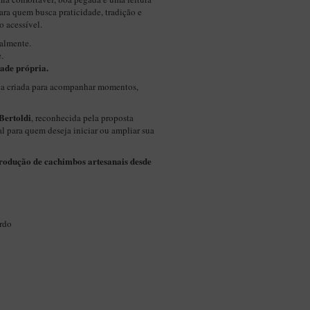
para quem busca praticidade, tradição e
 acessível.
almente.
.
ade própria.
a criada para acompanhar momentos,
Bertoldi
, reconhecida pela proposta
eal para quem deseja iniciar ou ampliar sua
produção de cachimbos artesanais desde
rdo