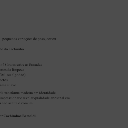
o, pequenas variações de peso, cor ou
ade do cachimbo.
r 48 horas entre as fumadas
ntes da limpeza
(3x1 ou algodão)
actos
chama suave
di transforma madeira em identidade.
impressionar e revelar qualidade artesanal em
m não aceita o comum.
Cachimbos Bertoldi
por
.