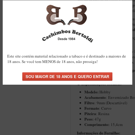
visual clássica. É uma peça criada 
acabamento artesanal em um modelo
Cada unidade é produzida individu
Sem moldes. Sem produção em série
Você recebe uma peça com identid
Mais do que um cachimbo, uma peç
histórias e tradições.
Hobby 
Este modelo integra a linha
Este site contém material relacionado a tabaco e é destinado a maiores de
acessível, funcional e artesanal, id
18 anos. Se você tem MENOS de 18 anos, não prossiga!
qualidade e tradição
coleção com
.
Bertoldi. Tradição brasileira na 
1984.
Especificações Técnicas
⚙️
Modelo:
Hobby
Acabamento
: Envernizado Bo
Filtro
: 9mm (Descartável)
Formato
: Curvo
Piteira
: Resina
Peso:
47g
Comprimento:
15,4cm
Informações do Fornilho: