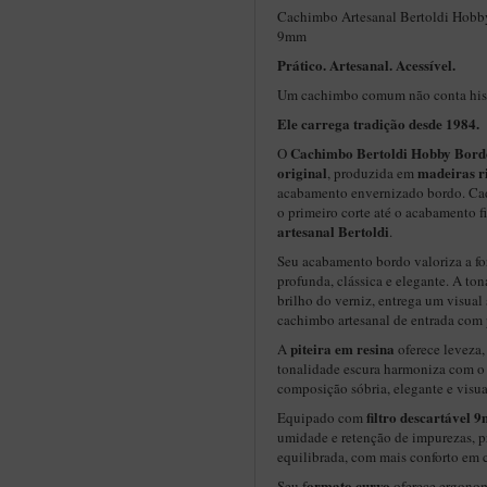
Cachimbo Artesanal Bertoldi Hobby 
9mm
Prático. Artesanal. Acessível.
Um cachimbo comum não conta hist
Ele carrega tradição desde 1984.
Cachimbo Bertoldi
Hobby Bord
O
original
madeiras r
, produzida em
acabamento envernizado bordo. Cad
o primeiro corte até o acabamento f
artesanal Bertoldi
.
Seu acabamento bordo valoriza a for
profunda, clássica e elegante. A t
brilho do verniz, entrega um visual
cachimbo artesanal de entrada com
piteira em resina
A
oferece leveza,
tonalidade escura harmoniza com o
composição sóbria, elegante e visu
filtro descartável 
Equipado com
umidade e retenção de impurezas, p
equilibrada, com mais conforto em 
ormato curvo
Seu f
oferece ergonom