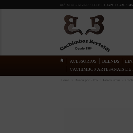
OLÁ, SEJA BEM VINDO! EFETUE
LOGIN
OU
CRIE UMA
ACESSÓRIOS
BLENDS
LIN
CACHIMBOS ARTESANAIS DE 
Home
»
Busca por Filtro
»
Filtros 9mm
»
Cach