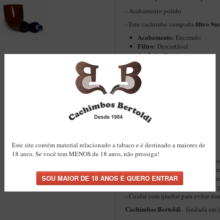
- Acabamento polido
filtro 9
- Este cachimbo comporta
Acabamento
: Encerado
Filtro
: Descartável
Anel
: Acrílico
Formato
: Reto
Piteira
: Acrílico
Peso:
57g
Comprimento:
16cm
Informações do Fornilho:
Altura Interna:
35mm
Altura Externa:
50mm
Diâ
metro Interno:
20mm
Diâmetro Externo:
38mm
Este site contém material relacionado a tabaco e é destinado a maiores de
Dicas de Limpeza:
18 anos. Se você tem MENOS de 18 anos, não prossiga!
- Se possível, deixe o cachimbo des
- Esperar o cachimbo esfriar para fa
- Fazer a limpeza do cachimbo some
Cachimbo de algodão
e
Limpador p
- Cuidar com quedas para evitar da
Cachimbos Bertoldi
- fundada em 