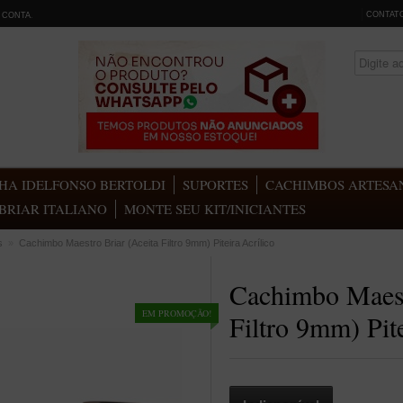
CONTAT
 CONTA
.
HA IDELFONSO BERTOLDI
SUPORTES
CACHIMBOS ARTESAN
BRIAR ITALIANO
MONTE SEU KIT/INICIANTES
s
»
Cachimbo Maestro Briar (Aceita Filtro 9mm) Piteira Acrílico
Cachimbo Maest
EM PROMOÇÃO!
Filtro 9mm) Pite