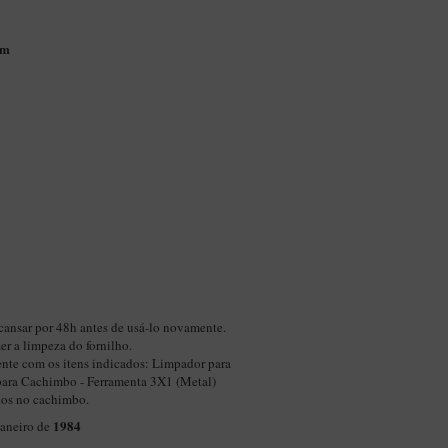
mm
cansar por 48h antes de usá-lo novamente.
zer a limpeza do fornilho.
nte com os itens indicados:
Limpador para
ara Cachimbo - Ferramenta 3X1 (Metal)
nos no cachimbo.
1984
janeiro de