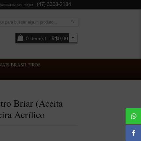
(47) 3308-2184
O@CACHIMBOS.IND.BR
0 item(s) - R$0,00
AIS BRASILEIROS
ro Briar (Aceita
ira Acrílico