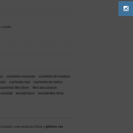
a venda
bo
cachimbo encerado
cachimbo de madeira
riar
cachimbo reto
cachimbo de radica
cachimbo filtro 9mm
filtro descartavel
 bertoldi
bertoldi 9mm
bertoldi filtro 9mm
piteira em
cionado com madeira briar e