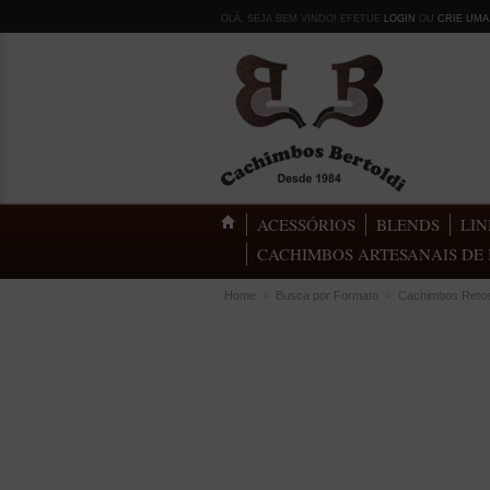
OLÁ, SEJA BEM VINDO! EFETUE
LOGIN
OU
CRIE UMA
ACESSÓRIOS
BLENDS
LIN
CACHIMBOS ARTESANAIS DE 
Home
»
Busca por Formato
»
Cachimbos Reto