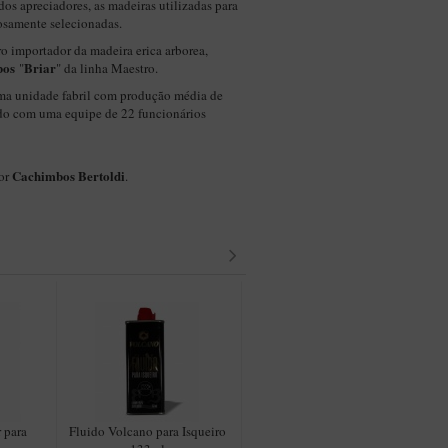
dos apreciadores, as madeiras utilizadas para
osamente selecionadas.
ro importador da madeira erica arborea,
bos
Briar
"
" da linha Maestro.
ma unidade fabril com produção média de
do com uma equipe de 22 funcionários
Cachimbos Bertoldi
por
.
 para
Fluido Volcano para Isqueiro
Filtro 9mm Carvão Ativado