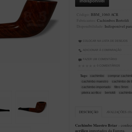
Código:
BBM_1060 ACR
Fabricantes:
Cachimbos Bertoldi
Disponibilidade:
Indisponível par
COLOCAR NA LISTA DE DESEJOS
ADICIONAR À COMPARAÇÃO
FAZER UM COMENTÁRIO
0 COMENTÁRIOS
Tags:
cachimbo
comprar cachim
cachimbo maestro
cachimbo de b
cachimbo importado
filtro 9mm
piteira acrilico
bertoldi
cachimbo
DESCRIÇÃO
AVALIAÇÕES (0)
Cachimbo Maestro Briar
- confec
acrílico
importados da Europa.