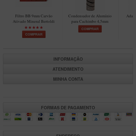
Maestro – Briar Italiano
Churchwarden – Briar Italiano
Filtro BB 9mm Carvão
Condensador de Alumínio
Adapt
Ativado Mineral Bertoldi
para Cachimbo 4,5mm
C
Jateado
COMPRAR
COMPRAR
Maestro Compacto – Briar Italiano
MONTE SEU KIT/INICIANTES
Blends Para Cachimbo
INFORMAÇÃO
Cachimbos
ATENDIMENTO
Limpadores para Cachimbo
MINHA CONTA
Suportes
Filtros
Isqueiros
FORMAS DE PAGAMENTO
ENDEREÇO