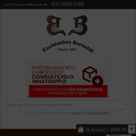
(47) 3308-2184
CONTATO@CACHIMBOS.IND.BR
OLÁ, SEJA BEM VINDO! EFETUE
LOGIN
OU
CRIE UMA CONTA
.
0 item(s) - R$0,00
MENU