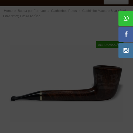
Home
»
Busca por Formato
»
Cachimbos Retos
»
Cachimbo Maestro Briar (Aceita
Filtro 9mm) Piteira Acrílico
ACESSÓRIOS
Dichavadores
Filtros para Cachimbo
EM PROMOÇÃO!
Gás
Isqueiros
Suportes Bertoldi para Cachimbos
Piteiras para Cigarro
Limpadores para Cachimbo
Bolsas para Cachimbo
Cinzeiros
Cortadores de Charuto
Fluidos