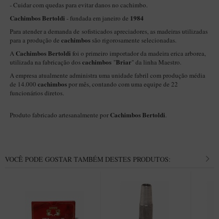
New Rose Polido
- Cuidar com quedas para evitar danos no cachimbo.
Cachimbos Bertoldi
1984
- fundada em janeiro de
Petrus
Para atender a demanda de sofisticados apreciadores, as madeiras utilizadas
Piccolo
cachimbos
para a produção de
são rigorosamente selecionadas.
Premium
Cachimbos Bertoldi
A
foi o primeiro importador da madeira erica arborea,
cachimbos
Briar
utilizada na fabricação dos
"
" da linha Maestro.
Sextavado
A empresa atualmente administra uma unidade fabril com produção média
Zuccardi
cachimbos
de 14.000
por mês, contando com uma equipe de 22
funcionários diretos.
Callia
Cachimbos Bertoldi
Produto fabricado artesanalmente por
.
Encerado
Hobby
Speciale
VOCÊ PODE GOSTAR TAMBÉM DESTES PRODUTOS:
BB Liso e Rústico
Elite Longo
Barolo
CACHIMBOS ARTESANAIS DE BRIAR ITALIANO