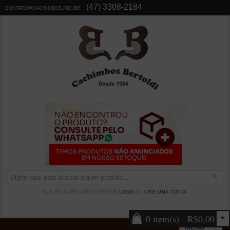
(47) 3308-2184
CONTATO@CACHIMBOS.IND.BR
OLÁ, SEJA BEM VINDO! EFETUE
LOGIN
OU
CRIE UMA CONTA
.
0 item(s) - R$0,00
MENU