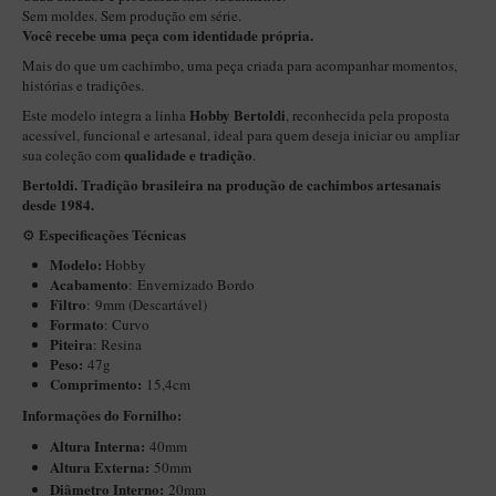
New Rose Polido
Sem moldes. Sem produção em série.
Você recebe uma peça com identidade própria.
Petrus
Mais do que um cachimbo, uma peça criada para acompanhar momentos,
Piccolo
histórias e tradições.
Hobby Bertoldi
Este modelo integra a linha
, reconhecida pela proposta
Premium
acessível, funcional e artesanal, ideal para quem deseja iniciar ou ampliar
Sextavado
qualidade e tradição
sua coleção com
.
Bertoldi. Tradição brasileira na produção de cachimbos artesanais
Zuccardi
desde 1984.
Callia
Especificações Técnicas
⚙️
Encerado
Modelo:
Hobby
Acabamento
: Envernizado Bordo
Hobby
Filtro
: 9mm (Descartável)
Formato
: Curvo
Speciale
Piteira
: Resina
Peso:
47g
BB Liso e Rústico
Comprimento:
15,4cm
Elite Longo
Informações do Fornilho:
Barolo
Altura Interna:
40mm
Altura Externa:
50mm
CACHIMBOS ARTESANAIS DE BRIAR ITALIANO
Diâ
metro Interno:
20mm