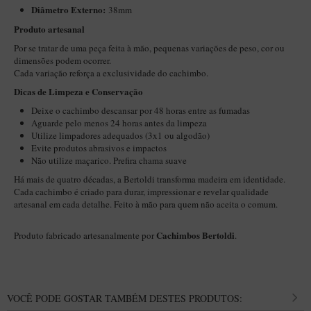
Diâmetro Externo:
38mm
Maestro – Briar Italiano
Produto artesanal
Churchwarden – Briar Italiano
Por se tratar de uma peça feita à mão, pequenas variações de peso, cor ou
Jateado
dimensões podem ocorrer.
Cada variação reforça a exclusividade do cachimbo.
Maestro Compacto – Briar Italiano
Dicas de Limpeza e Conservação​
MONTE SEU KIT/INICIANTES
Deixe o cachimbo descansar por 48 horas entre as fumadas
Aguarde pelo menos 24 horas antes da limpeza
Blends Para Cachimbo
Utilize limpadores adequados (3x1 ou algodão)
Cachimbos
Evite produtos abrasivos e impactos
Não utilize maçarico. Prefira chama suave
Limpadores para Cachimbo
Há mais de quatro décadas, a Bertoldi transforma madeira em identidade.
Cada cachimbo é criado para durar, impressionar e revelar qualidade
Suportes
artesanal em cada detalhe. Feito à mão para quem não aceita o comum.
Filtros
Cachimbos Bertoldi
Produto fabricado artesanalmente por
.
Isqueiros
VOCÊ PODE GOSTAR TAMBÉM DESTES PRODUTOS: