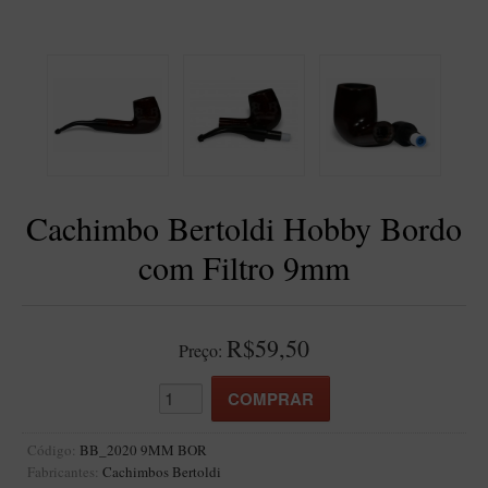
BLENDS
Blend Kumbaya
Blends Para Cachimbo
Blends Para Enrolar
Cândido Giovanella
D'ora
Cachimbo Bertoldi Hobby Bordo
Doctor Pipe
com Filtro 9mm
Geróss
Irlandez
Nacionais
R$59,50
Preço:
Sasso
Havana
Finamore
Código:
BB_2020 9MM BOR
Fabricantes:
Cachimbos Bertoldi
LINHA IDELFONSO BERTOLDI