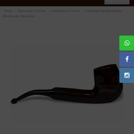
Home
»
Busca por Formato
»
Cachimbos Curvos
»
Cachimbo Bertoldi Hobby
Bordo com Filtro 9mm
ACESSÓRIOS
Dichavadores
Filtros para Cachimbo
Gás
Isqueiros
Suportes Bertoldi para Cachimbos
Piteiras para Cigarro
Limpadores para Cachimbo
Bolsas para Cachimbo
Cinzeiros
Cortadores de Charuto
Fluidos