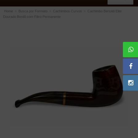
Home
»
Busca por Formato
»
Cachimbos Curvos
»
Cachimbo Bertoldi Elite
Dourado Bordô com Filtro Permanente
ACESSÓRIOS
Dichavadores
Filtros para Cachimbo
Gás
Isqueiros
Suportes Bertoldi para Cachimbos
Piteiras para Cigarro
Limpadores para Cachimbo
Bolsas para Cachimbo
Cinzeiros
Cortadores de Charuto
Fluidos