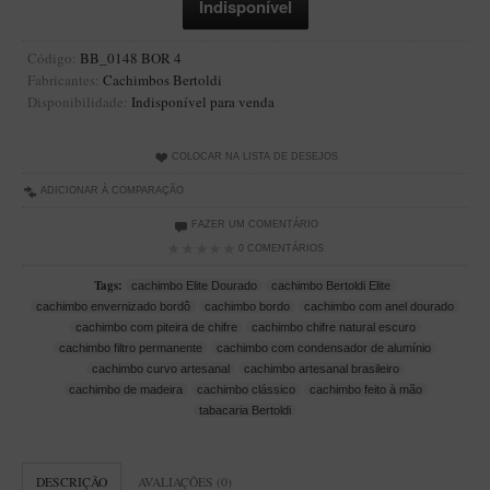
Artesão Idelfonso Bertoldi
SUPORTES
Código:
BB_0148 BOR 4
Fabricantes:
Cachimbos Bertoldi
Suporte Botinha para 1 cachimbo
Disponibilidade:
Indisponível para venda
Suporte Churchwarden
Suporte para 2 Cachimbos
COLOCAR NA LISTA DE DESEJOS
ADICIONAR À COMPARAÇÃO
Suporte Redondo
FAZER UM COMENTÁRIO
Suporte Retangular
0 COMENTÁRIOS
CACHIMBOS ARTESANAIS BRASILEIROS
Tags:
cachimbo Elite Dourado
cachimbo Bertoldi Elite
Cachimbos com Anel
cachimbo envernizado bordô
cachimbo bordo
cachimbo com anel dourado
cachimbo com piteira de chifre
cachimbo chifre natural escuro
Cachimbos Mini
cachimbo filtro permanente
cachimbo com condensador de alumínio
cachimbo curvo artesanal
cachimbo artesanal brasileiro
Elite
cachimbo de madeira
cachimbo clássico
cachimbo feito à mão
Elite Nº 2
tabacaria Bertoldi
Elite Polido
Giovanni Encerado
DESCRIÇÃO
AVALIAÇÕES (0)