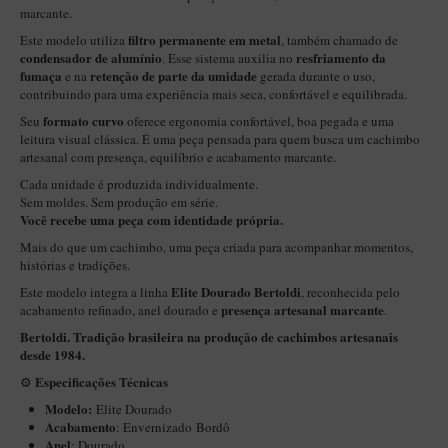
New Rose Polido
marcante.
Petrus
filtro permanente em metal
Este modelo utiliza
, também chamado de
condensador de alumínio
resfriamento da
. Esse sistema auxilia no
Piccolo
fumaça
retenção de parte da umidade
e na
gerada durante o uso,
contribuindo para uma experiência mais seca, confortável e equilibrada.
Premium
formato curvo
Seu
oferece ergonomia confortável, boa pegada e uma
Sextavado
leitura visual clássica. É uma peça pensada para quem busca um cachimbo
artesanal com presença, equilíbrio e acabamento marcante.
Zuccardi
Cada unidade é produzida individualmente.
Sem moldes. Sem produção em série.
Callia
Você recebe uma peça com identidade própria.
Encerado
Mais do que um cachimbo, uma peça criada para acompanhar momentos,
histórias e tradições.
Hobby
Elite Dourado
Bertoldi
Este modelo integra a linha
, reconhecida pelo
Speciale
presença artesanal marcante
acabamento refinado, anel dourado e
.
BB Liso e Rústico
Bertoldi. Tradição brasileira na produção de cachimbos artesanais
desde 1984.
Elite Longo
Especificações Técnicas
⚙️
Barolo
Modelo:
Elite Dourado
Acabamento
: Envernizado
Bordô
CACHIMBOS ARTESANAIS DE BRIAR ITALIANO
Anel
: Dourado