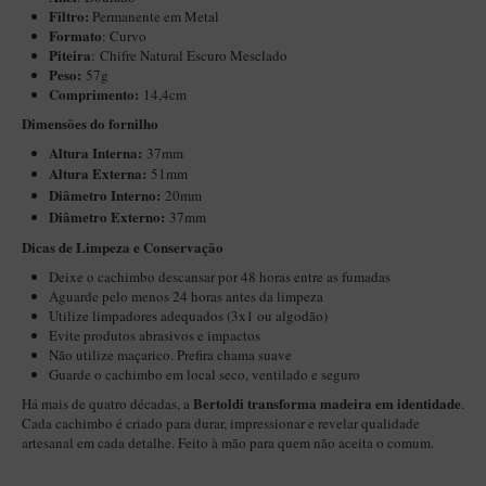
Filtro:
Permanente em Metal
Maestro – Briar Italiano
Formato
: Curvo
Churchwarden – Briar Italiano
Piteira
: Chifre Natural Escuro Mesclado
Peso:
57g
Jateado
Comprimento:
14,4cm
Dimensões do fornilho
Maestro Compacto – Briar Italiano
Altura Interna:
37mm
MONTE SEU KIT/INICIANTES
Altura Externa:
51mm
Diâ
metro Interno:
20mm
Blends Para Cachimbo
Diâmetro Externo:
37mm
Cachimbos
​​Dicas de Limpeza e Conservação
Limpadores para Cachimbo
Deixe o cachimbo descansar por 48 horas entre as fumadas
Aguarde pelo menos 24 horas antes da limpeza
Suportes
Utilize limpadores adequados (3x1 ou algodão)
Evite produtos abrasivos e impactos
Filtros
Não utilize maçarico. Prefira chama suave
Isqueiros
Guarde o cachimbo em local seco, ventilado e seguro
Bertoldi transforma madeira em identidade
Há mais de quatro décadas, a
.
Cada cachimbo é criado para durar, impressionar e revelar qualidade
artesanal em cada detalhe. Feito à mão para quem não aceita o comum.