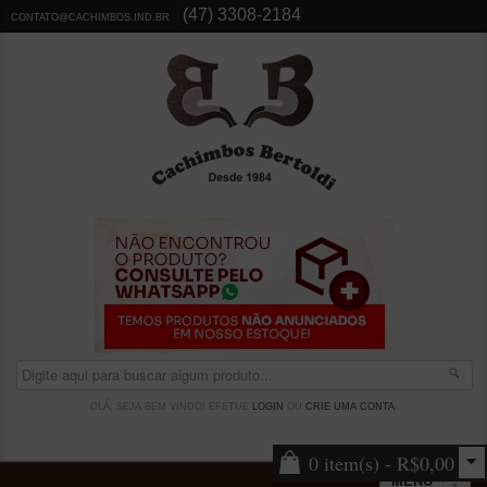
(47) 3308-2184
CONTATO@CACHIMBOS.IND.BR
OLÁ, SEJA BEM VINDO! EFETUE
LOGIN
OU
CRIE UMA CONTA
.
0 item(s) - R$0,00
MENU