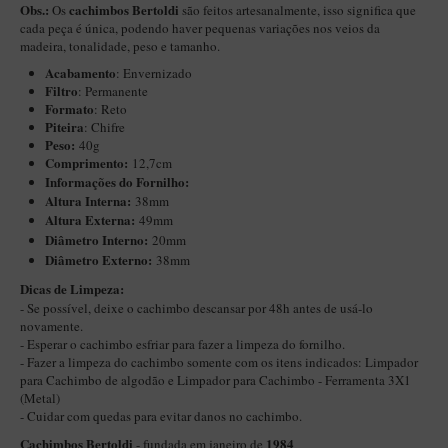
Obs.:
cachimbos Bertoldi
Os
são feitos artesanalmente, isso significa que
Itália Encerado
cada peça é única, podendo haver pequenas variações nos veios da
madeira, tonalidade, peso e tamanho.
Maestro Nacional
Acabamento
: Envernizado
Filtro
Maestro Nacional Encerado
: Permanente
Formato
: Reto
Caboclo - 7 Voltas
Piteira
: Chifre
Peso:
40g
Cachimbeco
Comprimento:
12,7cm
Informações do Fornilho:
Churchwarden
Altura Interna:
38mm
Altura Externa:
49mm
Fiore
Diâ
metro Interno:
20mm
Giovanni
Diâmetro Externo:
38mm
​Dicas de Limpeza:
Jateado
- Se possível, deixe o cachimbo descansar por 48h antes de usá-lo
Luiggi
novamente.
- Esperar o cachimbo esfriar para fazer a limpeza do fornilho.
Montana
- Fazer a limpeza do cachimbo somente com os itens indicados:
Limpador
para Cachimbo de algodão
e
Limpador para Cachimbo - Ferramenta 3X1
Mouton
(Metal)
- Cuidar com quedas para evitar danos no cachimbo.
New Rose
Cachimbos Bertoldi
1984
- fundada em janeiro de