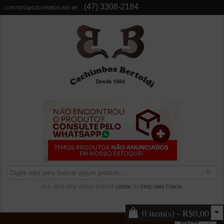
(47) 3308-2184
CONTATO@CACHIMBOS.IND.BR
OLÁ, SEJA BEM VINDO! EFETUE
LOGIN
OU
CRIE UMA CONTA
.
0 item(s) - R$0,00
MENU