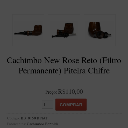
BLENDS
Blend Kumbaya
Blends Para Cachimbo
Blends Para Enrolar
Cândido Giovanella
D'ora
Cachimbo New Rose Reto (Filtro
Doctor Pipe
Permanente) Piteira Chifre
Geróss
Irlandez
Nacionais
R$110,00
Preço:
Sasso
Havana
Finamore
Código:
BB_0150 R NAT
Fabricantes:
Cachimbos Bertoldi
LINHA IDELFONSO BERTOLDI