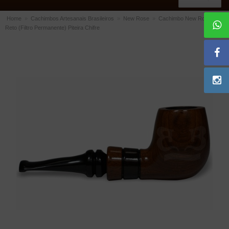
Home
»
Cachimbos Artesanais Brasileiros
»
New Rose
»
Cachimbo New Rose
Reto (Filtro Permanente) Piteira Chifre
ACESSÓRIOS
Dichavadores
Filtros para Cachimbo
Gás
Isqueiros
Suportes Bertoldi para Cachimbos
Piteiras para Cigarro
Limpadores para Cachimbo
Bolsas para Cachimbo
Cinzeiros
Cortadores de Charuto
Fluidos