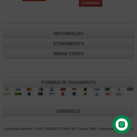
COMPRAR
Maestro – Briar Italiano
Churchwarden – Briar Italiano
Jateado
INFORMAÇÃO
Maestro Compacto – Briar Italiano
ATENDIMENTO
MONTE SEU KIT/INICIANTES
MINHA CONTA
Blends Para Cachimbo
Cachimbos
Limpadores para Cachimbo
FORMAS DE PAGAMENTO
Suportes
Filtros
Isqueiros
ENDEREÇO
Cachimbos Bertoldi | CNPJ: 03.028.217/0001-06 | Desde 1984 | Desenvolvido por
Mídia
TI