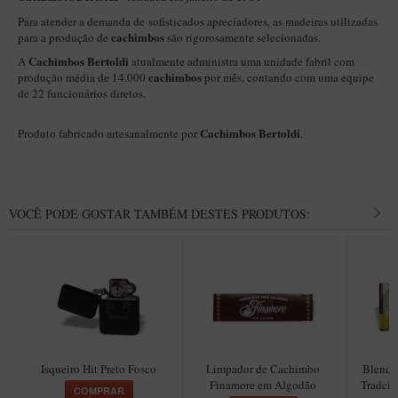
New Rose Polido
Para atender a demanda de sofisticados apreciadores, as madeiras utilizadas
Petrus
cachimbos
para a produção de
são rigorosamente selecionadas.
Cachimbos Bertoldi
A
atualmente administra uma unidade fabril com
Piccolo
cachimbos
produção média de 14.000
por mês, contando com uma equipe
Premium
de 22 funcionários diretos.
Sextavado
Cachimbos Bertoldi
Produto fabricado artesanalmente por
.
Zuccardi
Callia
Encerado
VOCÊ PODE GOSTAR TAMBÉM DESTES PRODUTOS:
Hobby
Speciale
BB Liso e Rústico
Elite Longo
Barolo
Isqueiro Hit Preto Fosco
Limpador de Cachimbo
Blend 
Finamore em Algodão
Tradcio
CACHIMBOS ARTESANAIS DE BRIAR ITALIANO
COMPRAR