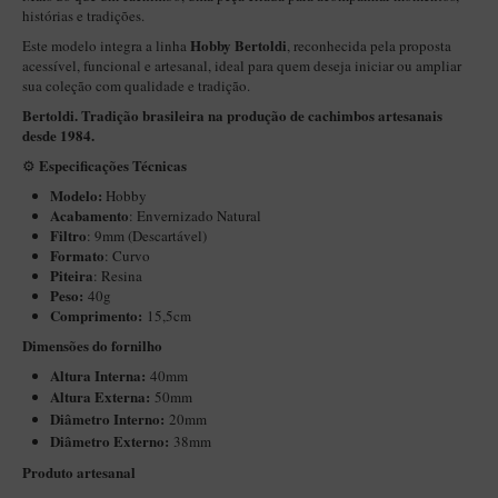
New Rose Polido
histórias e tradições.
Petrus
Hobby Bertoldi
Este modelo integra a linha
, reconhecida pela proposta
acessível, funcional e artesanal, ideal para quem deseja iniciar ou ampliar
Piccolo
sua coleção com qualidade e tradição.
Bertoldi. Tradição brasileira na produção de cachimbos artesanais
Premium
desde 1984.
Sextavado
Especificações Técnicas
⚙️
Zuccardi
Modelo:
Hobby
Acabamento
:
Envernizado Natural
Callia
Filtro
:
9mm (Descartável)
Formato
: Curvo
Encerado
Piteira
: Resina
Peso:
40g
Hobby
Comprimento:
15,5cm
Speciale
Dimensões do fornilho
BB Liso e Rústico
Altura Interna:
40mm
Altura Externa:
50mm
Elite Longo
Diâ
metro Interno:
20mm
Diâmetro Externo:
38mm
Barolo
Produto artesanal
CACHIMBOS ARTESANAIS DE BRIAR ITALIANO