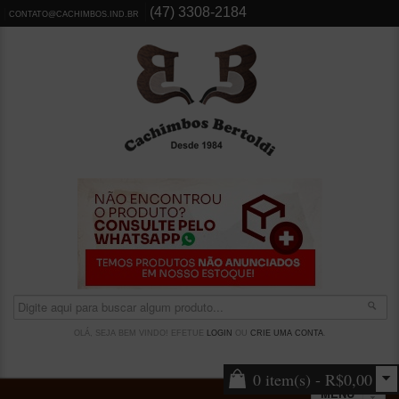
(47) 3308-2184
CONTATO@CACHIMBOS.IND.BR
OLÁ, SEJA BEM VINDO! EFETUE
LOGIN
OU
CRIE UMA CONTA
.
0 item(s) - R$0,00
MENU