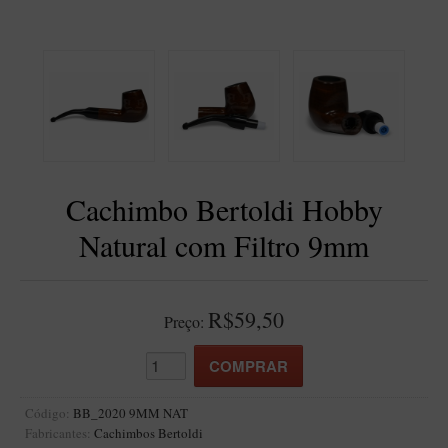
BLENDS
Blend Kumbaya
Blends Para Cachimbo
Blends Para Enrolar
Cândido Giovanella
D'ora
Cachimbo Bertoldi Hobby
Doctor Pipe
Natural com Filtro 9mm
Geróss
Irlandez
Nacionais
R$59,50
Preço:
Sasso
Havana
Finamore
Código:
BB_2020 9MM NAT
Fabricantes:
Cachimbos Bertoldi
LINHA IDELFONSO BERTOLDI