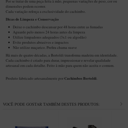
Por se tratar de uma peça feita à mão, pequenas variações de peso, cor ou
Maestro – Briar Italiano
dimensões podem ocorrer.
Cada variação reforça a exclusividade do cachimbo.
Churchwarden – Briar Italiano
Dicas de Limpeza e Conservação​
Jateado
Deixe o cachimbo descansar por 48 horas entre as fumadas
Aguarde pelo menos 24 horas antes da limpeza
Maestro Compacto – Briar Italiano
Utilize limpadores adequados (3x1 ou algodão)
MONTE SEU KIT/INICIANTES
Evite produtos abrasivos e impactos
Não utilize maçarico. Prefira chama suave
Blends Para Cachimbo
Há mais de quatro décadas, a Bertoldi transforma madeira em identidade.
Cada cachimbo é criado para durar, impressionar e revelar qualidade
Cachimbos
artesanal em cada detalhe. Feito à mão para quem não aceita o comum.
Limpadores para Cachimbo
Cachimbos Bertoldi
Produto fabricado artesanalmente por
.
Suportes
Filtros
Isqueiros
VOCÊ PODE GOSTAR TAMBÉM DESTES PRODUTOS: