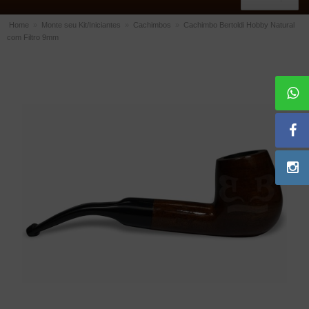
Home
»
Monte seu Kit/Iniciantes
»
Cachimbos
»
Cachimbo Bertoldi Hobby Natural
com Filtro 9mm
ACESSÓRIOS
Dichavadores
Filtros para Cachimbo
Gás
Isqueiros
Suportes Bertoldi para Cachimbos
Piteiras para Cigarro
Limpadores para Cachimbo
Bolsas para Cachimbo
Cinzeiros
Cortadores de Charuto
Fluidos