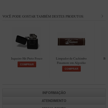
Maestro – Briar Italiano
Churchwarden – Briar Italiano
VOCÊ PODE GOSTAR TAMBÉM DESTES PRODUTOS:
Jateado
Maestro Compacto – Briar Italiano
MONTE SEU KIT/INICIANTES
Blends Para Cachimbo
Cachimbos
Isqueiro Hit Preto Fosco
Limpador de Cachimbo
Ble
Limpadores para Cachimbo
Finamore em Algodão
COMPRAR
Suportes
COMPRAR
Filtros
Isqueiros
INFORMAÇÃO
ATENDIMENTO