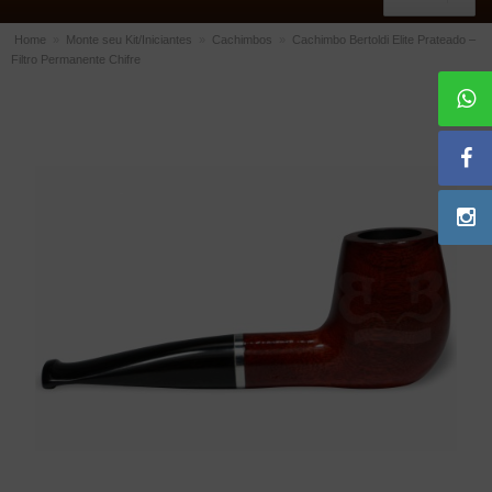
Home
»
Monte seu Kit/Iniciantes
»
Cachimbos
»
Cachimbo Bertoldi Elite Prateado –
Filtro Permanente Chifre
ACESSÓRIOS
Dichavadores
Filtros para Cachimbo
Gás
Isqueiros
Suportes Bertoldi para Cachimbos
Piteiras para Cigarro
Limpadores para Cachimbo
Bolsas para Cachimbo
Cinzeiros
Cortadores de Charuto
Fluidos