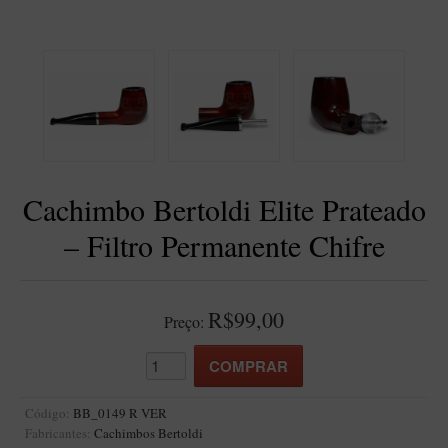
BLENDS
Blend Kumbaya
Blends Para Cachimbo
Blends Para Enrolar
Cândido Giovanella
D'ora
Cachimbo Bertoldi Elite Prateado
Doctor Pipe
– Filtro Permanente Chifre
Geróss
Irlandez
Nacionais
R$99,00
Preço:
Sasso
Havana
Finamore
Código:
BB_0149 R VER
Fabricantes:
Cachimbos Bertoldi
LINHA IDELFONSO BERTOLDI