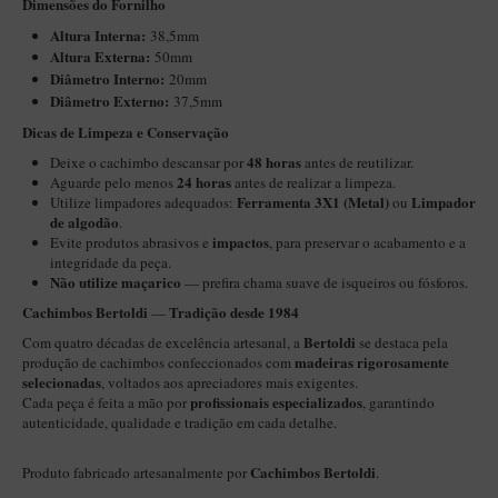
Dimensões do Fornilho
New Rose Polido
Altura Interna:
38,5mm
Petrus
Altura Externa:
50mm
Diâ
metro Interno:
20mm
Piccolo
Diâmetro Externo:
37,5mm
Premium
​​Dicas de Limpeza e Conservação
Sextavado
48 horas
​Deixe o cachimbo descansar por
antes de reutilizar.
24 horas
Aguarde pelo menos
antes de realizar a limpeza.
Zuccardi
Ferramenta 3X1 (Metal)
Limpador
Utilize limpadores adequados:
ou
de algodão
.
Callia
impactos
Evite produtos abrasivos e
, para preservar o acabamento e a
integridade da peça.
Encerado
Não utilize maçarico
— prefira chama suave de isqueiros ou fósforos.
Hobby
Cachimbos Bertoldi
Tradição desde 1984
—
Speciale
Bertoldi
Com quatro décadas de excelência artesanal, a
se destaca pela
madeiras rigorosamente
produção de cachimbos confeccionados com
BB Liso e Rústico
selecionadas
, voltados aos apreciadores mais exigentes.
profissionais especializados
Cada peça é feita a mão por
, garantindo
Elite Longo
autenticidade, qualidade e tradição em cada detalhe.
Barolo
Cachimbos Bertoldi
Produto fabricado artesanalmente por
.
CACHIMBOS ARTESANAIS DE BRIAR ITALIANO