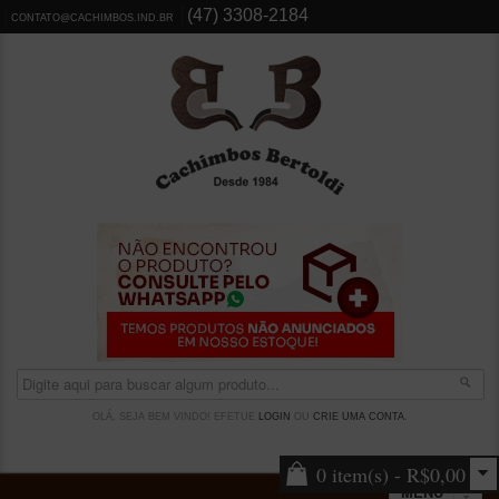
(47) 3308-2184
CONTATO@CACHIMBOS.IND.BR
OLÁ, SEJA BEM VINDO! EFETUE
LOGIN
OU
CRIE UMA CONTA
.
0 item(s) - R$0,00
MENU