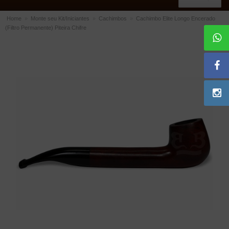
Home
»
Monte seu Kit/Iniciantes
»
Cachimbos
»
Cachimbo Elite Longo Encerado
(Filtro Permanente) Piteira Chifre
ACESSÓRIOS
Dichavadores
Filtros para Cachimbo
Gás
Isqueiros
Suportes Bertoldi para Cachimbos
Piteiras para Cigarro
Limpadores para Cachimbo
Bolsas para Cachimbo
Cinzeiros
Cortadores de Charuto
Fluidos