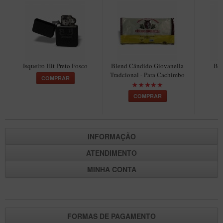
Maestro – Briar Italiano
Churchwarden – Briar Italiano
Jateado
Maestro Compacto – Briar Italiano
Isqueiro Hit Preto Fosco
Blend Cândido Giovanella
Ble
MONTE SEU KIT/INICIANTES
Tradcional - Para Cachimbo
COMPRAR
Blends Para Cachimbo
COMPRAR
Cachimbos
Limpadores para Cachimbo
INFORMAÇÃO
Suportes
ATENDIMENTO
Filtros
MINHA CONTA
Isqueiros
FORMAS DE PAGAMENTO