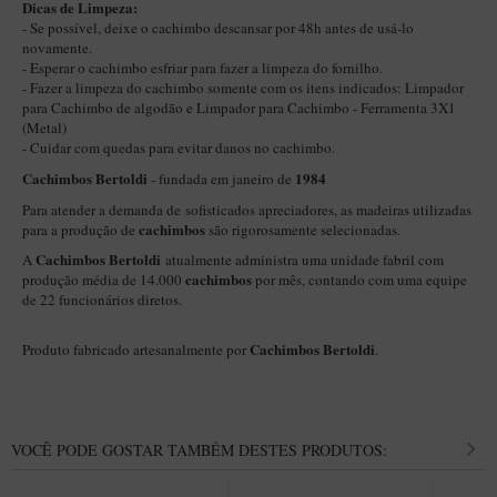
New Rose Polido
​Dicas de Limpeza:
- Se possível, deixe o cachimbo descansar por 48h antes de usá-lo
Petrus
novamente.
- Esperar o cachimbo esfriar para fazer a limpeza do fornilho.
Piccolo
- Fazer a limpeza do cachimbo somente com os itens indicados:
Limpador
para Cachimbo de algodão
e
Limpador para Cachimbo - Ferramenta 3X1
Premium
(Metal)
- Cuidar com quedas para evitar danos no cachimbo.
Sextavado
Cachimbos Bertoldi
1984
- fundada em janeiro de
Zuccardi
Para atender a demanda de sofisticados apreciadores, as madeiras utilizadas
Callia
cachimbos
para a produção de
são rigorosamente selecionadas.
Cachimbos Bertoldi
A
atualmente administra uma unidade fabril com
Encerado
cachimbos
produção média de 14.000
por mês, contando com uma equipe
Hobby
de 22 funcionários diretos.
Speciale
Cachimbos Bertoldi
Produto fabricado artesanalmente por
.
BB Liso e Rústico
Elite Longo
Barolo
VOCÊ PODE GOSTAR TAMBÉM DESTES PRODUTOS:
CACHIMBOS ARTESANAIS DE BRIAR ITALIANO