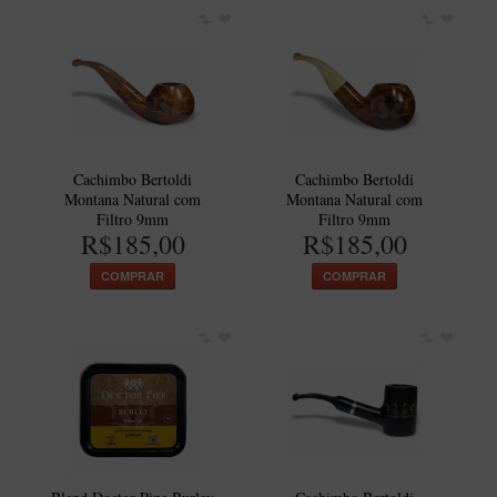
Maestro – Briar Italiano
Churchwarden – Briar Italiano
Jateado
Maestro Compacto – Briar Italiano
MONTE SEU KIT/INICIANTES
Cachimbo Bertoldi
Cachimbo Bertoldi
Montana Natural com
Montana Natural com
Blends Para Cachimbo
Filtro 9mm
Filtro 9mm
Cachimbos
R$185,00
R$185,00
Limpadores para Cachimbo
COMPRAR
COMPRAR
Suportes
Filtros
Isqueiros