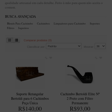
qualidade artesanal em cada detalhe. Feito à mão para quem não aceita o
Artesão Idelfonso Bertoldi
comum.
SUPORTES
BUSCA AVANÇADA
Suporte Botinha para 1 cachimbo
Blends Para Cachimbo
Cachimbos
Limpadores para Cachimbo
Suportes
Filtros
Isqueiros
Suporte Churchwarden
Suporte para 2 Cachimbos
Comparar produtos (0)
Suporte Redondo
Classificar por:
Mostrar:
Suporte Retangular
CACHIMBOS ARTESANAIS BRASILEIROS
Cachimbos com Anel
Cachimbos Mini
Elite
Elite Nº 2
Suporte Retangular
Cachimbo Bertoldi Elite Nº
Bertoldi para 6 Cachimbos
2 Preto com Filtro
Elite Polido
Peça Única
Permanente
R$140,00
R$93,00
Giovanni Encerado