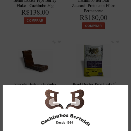
Blend Doctor Pipe Burley
Cachimbo Bertoldi
Flake - Cachimbo 50g
Zuccardi Preto com Filtro
R$138,00
Permanente
R$180,00
COMPRAR
COMPRAR
Suporte Bertoldi Botinha
Blend Doctor Pipe Last Of
Natural para 1 Cachimbo
The Day - Para Cachimbo
Peça Única
50g
R$50,00
R$81,50
COMPRAR
COMPRAR