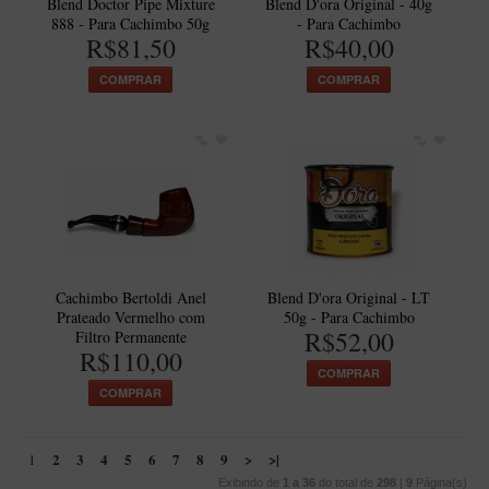
Blend Doctor Pipe Mixture
Blend D'ora Original - 40g
888 - Para Cachimbo 50g
- Para Cachimbo
R$81,50
R$40,00
COMPRAR
COMPRAR
Cachimbo Bertoldi Anel
Blend D'ora Original - LT
Prateado Vermelho com
50g - Para Cachimbo
R$52,00
Filtro Permanente
R$110,00
COMPRAR
COMPRAR
2
3
4
5
6
7
8
9
>
>|
1
Exibindo de
1 a 36
do total de
298
|
9
Página(s)