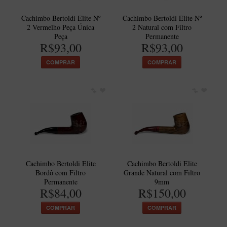
New Rose Polido
Cachimbo Bertoldi Elite Nº
Cachimbo Bertoldi Elite Nº
Petrus
2 Vermelho Peça Única
2 Natural com Filtro
Peça
Permanente
Piccolo
R$93,00
R$93,00
Premium
COMPRAR
COMPRAR
Sextavado
Zuccardi
Callia
Encerado
Hobby
Speciale
Cachimbo Bertoldi Elite
Cachimbo Bertoldi Elite
BB Liso e Rústico
Bordô com Filtro
Grande Natural com Filtro
Permanente
9mm
Elite Longo
R$84,00
R$150,00
Barolo
COMPRAR
COMPRAR
CACHIMBOS ARTESANAIS DE BRIAR ITALIANO