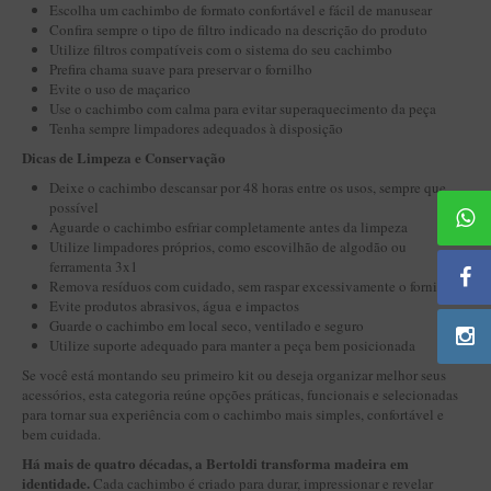
BLENDS
Escolha um cachimbo de formato confortável e fácil de manusear
Confira sempre o tipo de filtro indicado na descrição do produto
Blend Kumbaya
Utilize filtros compatíveis com o sistema do seu cachimbo
Prefira chama suave para preservar o fornilho
Blends Para Cachimbo
Evite o uso de maçarico
Use o cachimbo com calma para evitar superaquecimento da peça
Blends Para Enrolar
Tenha sempre limpadores adequados à disposição
Cândido Giovanella
Dicas de Limpeza e Conservação
D'ora
Deixe o cachimbo descansar por 48 horas entre os usos, sempre que
possível
Doctor Pipe
Aguarde o cachimbo esfriar completamente antes da limpeza
Utilize limpadores próprios, como escovilhão de algodão ou
Geróss
ferramenta 3x1
Remova resíduos com cuidado, sem raspar excessivamente o fornilho
Irlandez
Evite produtos abrasivos, água e impactos
Guarde o cachimbo em local seco, ventilado e seguro
Nacionais
Utilize suporte adequado para manter a peça bem posicionada
Sasso
Se você está montando seu primeiro kit ou deseja organizar melhor seus
acessórios, esta categoria reúne opções práticas, funcionais e selecionadas
Havana
para tornar sua experiência com o cachimbo mais simples, confortável e
bem cuidada.
Finamore
Há mais de quatro décadas, a Bertoldi transforma madeira em
LINHA IDELFONSO BERTOLDI
identidade.
Cada cachimbo é criado para durar, impressionar e revelar