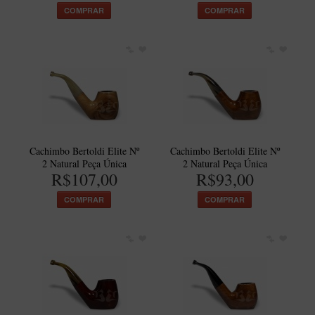
COMPRAR
COMPRAR
Itália Encerado
Maestro Nacional
Maestro Nacional Encerado
Caboclo - 7 Voltas
Cachimbeco
Churchwarden
Cachimbo Bertoldi Elite Nº
Cachimbo Bertoldi Elite Nº
Fiore
2 Natural Peça Única
2 Natural Peça Única
R$107,00
R$93,00
Giovanni
COMPRAR
COMPRAR
Jateado
Luiggi
Montana
Mouton
New Rose