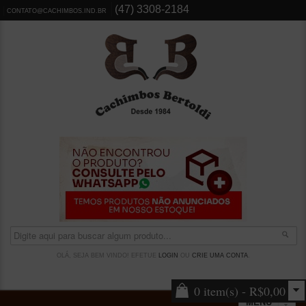
(47) 3308-2184
CONTATO@CACHIMBOS.IND.BR
OLÁ, SEJA BEM VINDO! EFETUE
LOGIN
OU
CRIE UMA CONTA
.
0 item(s) - R$0,00
MENU