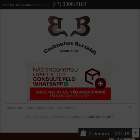
(47) 3308-2184
CONTATO@CACHIMBOS.IND.BR
OLÁ, SEJA BEM VINDO! EFETUE
LOGIN
OU
CRIE UMA CONTA
.
0 item(s) - R$0,00
MENU