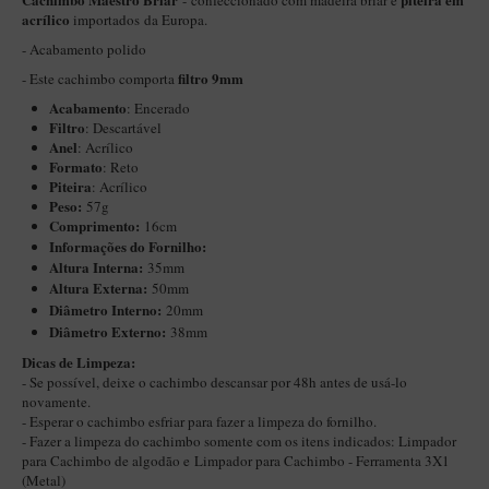
- confeccionado com madeira briar e
acrílico
importados da Europa.
Itália Encerado
- Acabamento polido
Maestro Nacional
filtro 9mm
- Este cachimbo comporta
Maestro Nacional Encerado
Acabamento
: Encerado
Filtro
: Descartável
Caboclo - 7 Voltas
Anel
: Acrílico
Formato
: Reto
Cachimbeco
Piteira
: Acrílico
Peso:
57g
Churchwarden
Comprimento:
16cm
Fiore
Informações do Fornilho:
Altura Interna:
35mm
Giovanni
Altura Externa:
50mm
Diâ
metro Interno:
20mm
Jateado
Diâmetro Externo:
38mm
Luiggi
Dicas de Limpeza:
- Se possível, deixe o cachimbo descansar por 48h antes de usá-lo
Montana
novamente.
- Esperar o cachimbo esfriar para fazer a limpeza do fornilho.
Mouton
- Fazer a limpeza do cachimbo somente com os itens indicados:
Limpador
New Rose
para Cachimbo de algodão
e
Limpador para Cachimbo - Ferramenta 3X1
(Metal)