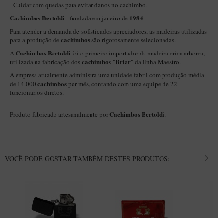
New Rose Polido
- Cuidar com quedas para evitar danos no cachimbo.
Cachimbos Bertoldi
1984
- fundada em janeiro de
Petrus
Para atender a demanda de sofisticados apreciadores, as madeiras utilizadas
Piccolo
cachimbos
para a produção de
são rigorosamente selecionadas.
Premium
Cachimbos Bertoldi
A
foi o primeiro importador da madeira erica arborea,
cachimbos
Briar
utilizada na fabricação dos
"
" da linha Maestro.
Sextavado
A empresa atualmente administra uma unidade fabril com produção média
Zuccardi
cachimbos
de 14.000
por mês, contando com uma equipe de 22
funcionários diretos.
Callia
Cachimbos Bertoldi
Produto fabricado artesanalmente por
.
Encerado
Hobby
Speciale
VOCÊ PODE GOSTAR TAMBÉM DESTES PRODUTOS:
BB Liso e Rústico
Elite Longo
Barolo
CACHIMBOS ARTESANAIS DE BRIAR ITALIANO