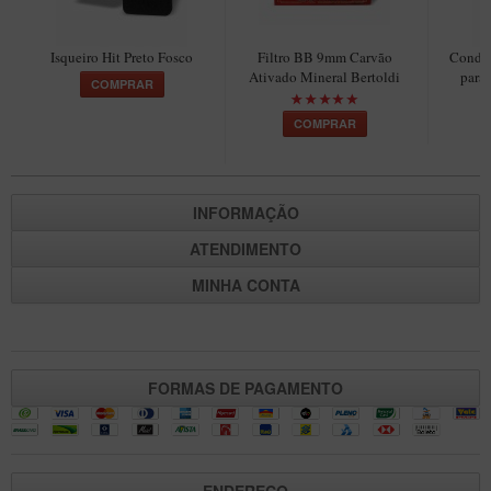
Maestro – Briar Italiano
Churchwarden – Briar Italiano
Isqueiro Hit Preto Fosco
Filtro BB 9mm Carvão
Conden
Ativado Mineral Bertoldi
para
COMPRAR
Jateado
COMPRAR
Maestro Compacto – Briar Italiano
MONTE SEU KIT/INICIANTES
Blends Para Cachimbo
INFORMAÇÃO
Cachimbos
ATENDIMENTO
Limpadores para Cachimbo
MINHA CONTA
Suportes
Filtros
Isqueiros
FORMAS DE PAGAMENTO
ENDEREÇO