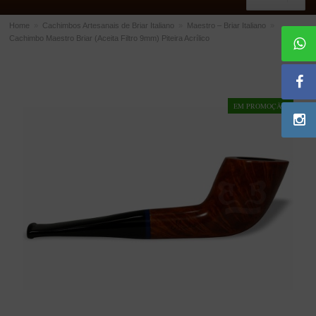
Home
»
Cachimbos Artesanais de Briar Italiano
»
Maestro – Briar Italiano
»
Cachimbo Maestro Briar (Aceita Filtro 9mm) Piteira Acrílico
ACESSÓRIOS
Dichavadores
Filtros para Cachimbo
EM PROMOÇÃO!
Gás
Isqueiros
Suportes Bertoldi para Cachimbos
Piteiras para Cigarro
Limpadores para Cachimbo
Bolsas para Cachimbo
Cinzeiros
Cortadores de Charuto
Fluidos