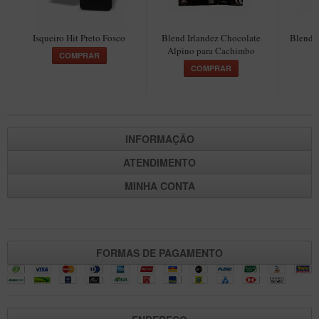
Maestro – Briar Italiano
Churchwarden – Briar Italiano
Isqueiro Hit Preto Fosco
Blend Irlandez Chocolate
Blend 
Alpino para Cachimbo
COMPRAR
Jateado
COMPRAR
Maestro Compacto – Briar Italiano
MONTE SEU KIT/INICIANTES
Blends Para Cachimbo
INFORMAÇÃO
Cachimbos
ATENDIMENTO
Limpadores para Cachimbo
MINHA CONTA
Suportes
Filtros
Isqueiros
FORMAS DE PAGAMENTO