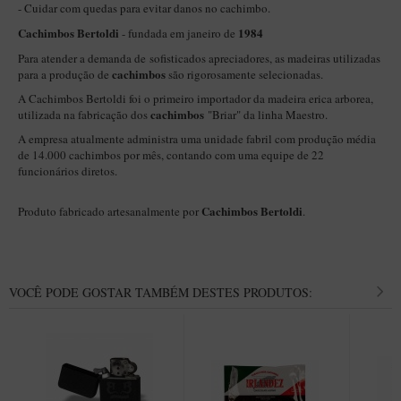
New Rose Polido
- Cuidar com quedas para evitar danos no cachimbo.
Cachimbos Bertoldi
1984
- fundada em janeiro de
Petrus
Para atender a demanda de sofisticados apreciadores, as madeiras utilizadas
Piccolo
cachimbos
para a produção de
são rigorosamente selecionadas.
Premium
A Cachimbos Bertoldi foi o primeiro importador da madeira erica arborea,
cachimbos
utilizada na fabricação dos
"Briar" da linha Maestro.
Sextavado
A empresa atualmente administra uma unidade fabril com produção média
Zuccardi
de 14.000 cachimbos por mês, contando com uma equipe de 22
funcionários diretos.
Callia
Cachimbos Bertoldi
Produto fabricado artesanalmente por
.
Encerado
Hobby
Speciale
VOCÊ PODE GOSTAR TAMBÉM DESTES PRODUTOS:
BB Liso e Rústico
Elite Longo
Barolo
CACHIMBOS ARTESANAIS DE BRIAR ITALIANO