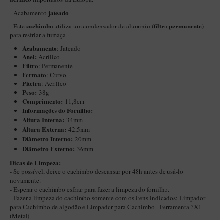
Itália Encerado
jateado
- Acabamento
cachimbo
filtro permanente
- Este
utiliza um condensador de aluminio (
)
Maestro Nacional
para resfriar a fumaça
Maestro Nacional Encerado
Acabamento
: Jateado
Anel:
Acrílico
Caboclo - 7 Voltas
Filtro
: Permanente
Formato
: Curvo
Cachimbeco
Piteira
: Acrílico
Peso:
38g
Churchwarden
Comprimento:
11,8cm
Fiore
Informações do Fornilho:
Altura Interna:
34mm
Giovanni
Altura Externa:
42,5mm
Diâ
metro Interno:
20mm
Jateado
Diâmetro Externo:
36mm
Luiggi
Dicas de Limpeza:
- Se possível, deixe o cachimbo descansar por 48h antes de usá-lo
Montana
novamente.
- Esperar o cachimbo esfriar para fazer a limpeza do fornilho.
Mouton
- Fazer a limpeza do cachimbo somente com os itens indicados:
Limpador
New Rose
para Cachimbo de algodão
e
Limpador para Cachimbo - Ferramenta 3X1
(Metal)