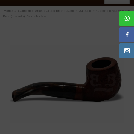
Home
»
Cachimbos Artesanais de Briar Italiano
»
Jateado
»
Cachimbo Maestro Mini
Briar (Jateado) Piteira Acrílico
ACESSÓRIOS
Dichavadores
Filtros para Cachimbo
Gás
Isqueiros
Suportes Bertoldi para Cachimbos
Piteiras para Cigarro
Limpadores para Cachimbo
Bolsas para Cachimbo
Cinzeiros
Cortadores de Charuto
Fluidos