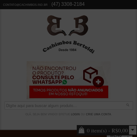
(47) 3308-2184
CONTATO@CACHIMBOS.IND.BR
OLÁ, SEJA BEM VINDO! EFETUE
LOGIN
OU
CRIE UMA CONTA
.
0 item(s) - R$0,00
MENU