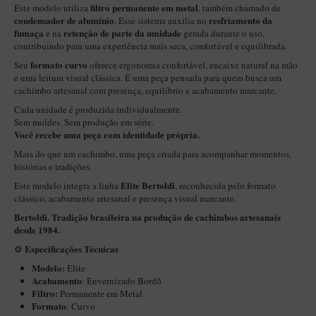
New Rose Polido
filtro permanente em metal
Este modelo utiliza
, também chamado de
condensador de alumínio
resfriamento da
. Esse sistema auxilia no
Petrus
fumaça
retenção de parte da umidade
e na
gerada durante o uso,
contribuindo para uma experiência mais seca, confortável e equilibrada.
Piccolo
formato curvo
Seu
oferece ergonomia confortável, encaixe natural na mão
Premium
e uma leitura visual clássica. É uma peça pensada para quem busca um
cachimbo artesanal com presença, equilíbrio e acabamento marcante.
Sextavado
Cada unidade é produzida individualmente.
Zuccardi
Sem moldes. Sem produção em série.
Você recebe uma peça com identidade própria.
Callia
Mais do que um cachimbo, uma peça criada para acompanhar momentos,
histórias e tradições.
Encerado
Elite Bertoldi
Este modelo integra a linha
, reconhecida pelo formato
Hobby
clássico, acabamento artesanal e presença visual marcante.
Speciale
Bertoldi. Tradição brasileira na produção de cachimbos artesanais
desde 1984.
BB Liso e Rústico
Especificações Técnicas
⚙️
Elite Longo
Modelo:
Elite
Acabamento
: Envernizado Bordõ
Barolo
Filtro:
Permanente em Metal
Formato
CACHIMBOS ARTESANAIS DE BRIAR ITALIANO
: Curvo