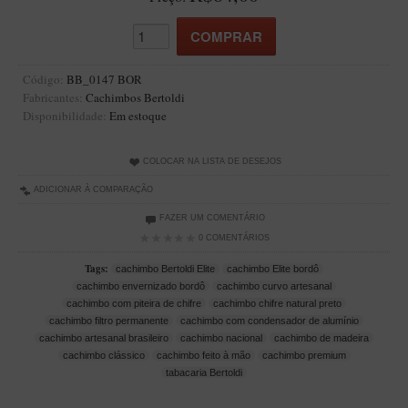
Artesão Idelfonso Bertoldi
SUPORTES
Suporte Botinha para 1 cachimbo
Código:
BB_0147 BOR
Fabricantes:
Cachimbos Bertoldi
Suporte Churchwarden
Disponibilidade:
Em estoque
Suporte para 2 Cachimbos
Suporte Redondo
COLOCAR NA LISTA DE DESEJOS
Suporte Retangular
ADICIONAR À COMPARAÇÃO
FAZER UM COMENTÁRIO
CACHIMBOS ARTESANAIS BRASILEIROS
0 COMENTÁRIOS
Cachimbos com Anel
Tags:
cachimbo Bertoldi Elite
cachimbo Elite bordô
Cachimbos Mini
cachimbo envernizado bordô
cachimbo curvo artesanal
cachimbo com piteira de chifre
cachimbo chifre natural preto
Elite
cachimbo filtro permanente
cachimbo com condensador de alumínio
Elite Nº 2
cachimbo artesanal brasileiro
cachimbo nacional
cachimbo de madeira
cachimbo clássico
cachimbo feito à mão
cachimbo premium
Elite Polido
tabacaria Bertoldi
Giovanni Encerado