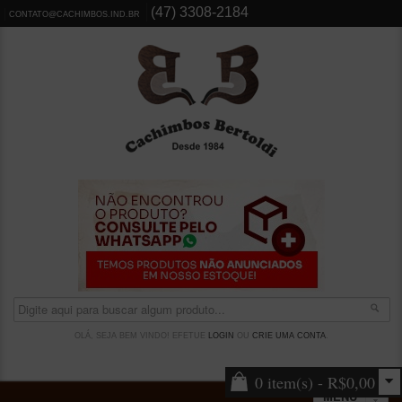
(47) 3308-2184
CONTATO@CACHIMBOS.IND.BR
OLÁ, SEJA BEM VINDO! EFETUE
LOGIN
OU
CRIE UMA CONTA
.
0 item(s) - R$0,00
MENU