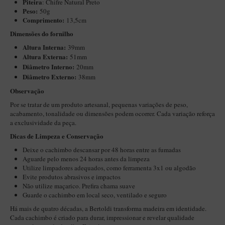
Piteira
: Chifre Natural Preto
Maestro – Briar Italiano
Peso:
50g
Comprimento:
13,5cm
Churchwarden – Briar Italiano
Dimensões do fornilho
Jateado
Altura Interna:
39mm
Altura Externa:
51mm
Maestro Compacto – Briar Italiano
Diâ
metro Interno:
20mm
MONTE SEU KIT/INICIANTES
Diâmetro Externo:
38mm
Observação
Blends Para Cachimbo
Por se tratar de um produto artesanal, pequenas variações de peso,
Cachimbos
acabamento, tonalidade ou dimensões podem ocorrer. Cada variação reforça
a exclusividade da peça.
Limpadores para Cachimbo
Dicas de Limpeza e Conservação
Suportes
Deixe o cachimbo descansar por 48 horas entre as fumadas
Filtros
Aguarde pelo menos 24 horas antes da limpeza
Utilize limpadores adequados, como ferramenta 3x1 ou algodão
Isqueiros
Evite produtos abrasivos e impactos
Não utilize maçarico. Prefira chama suave
Guarde o cachimbo em local seco, ventilado e seguro
Há mais de quatro décadas, a Bertoldi transforma madeira em identidade.
Cada cachimbo é criado para durar, impressionar e revelar qualidade