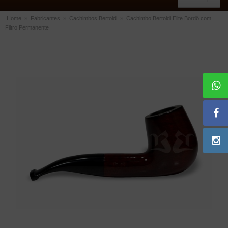
Home
»
Fabricantes
»
Cachimbos Bertoldi
»
Cachimbo Bertoldi Elite Bordô com
Filtro Permanente
ACESSÓRIOS
Dichavadores
Filtros para Cachimbo
Gás
Isqueiros
Suportes Bertoldi para Cachimbos
Piteiras para Cigarro
Limpadores para Cachimbo
Bolsas para Cachimbo
Cinzeiros
Cortadores de Charuto
Fluidos