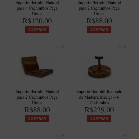
New Rose Polido
Suporte Bertoldi Natural
Suporte Bertoldi Natural
para 4 Cachimbos Peça
para 2 Cachimbos Peça
Petrus
Única
Única
R$120,00
R$88,00
Piccolo
COMPRAR
COMPRAR
Premium
Sextavado
Zuccardi
Callia
Encerado
Hobby
Suporte Bertoldi Natural
Suporte Bertoldi Redondo
Speciale
para 2 Cachimbos Peça
de Madeira Maciça – 6
Única
Cachimbos
BB Liso e Rústico
R$88,00
R$239,00
Elite Longo
COMPRAR
COMPRAR
Barolo
CACHIMBOS ARTESANAIS DE BRIAR ITALIANO