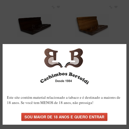
Itália Encerado
Maestro Nacional
Maestro Nacional Encerado
Caboclo - 7 Voltas
Cachimbeco
Suporte Bertoldi Mogno
Suporte Bertoldi Natural
para 5 Cachimbos Peça
para 4 Cachimbos Peça
Churchwarden
Única
Única
R$120,00
R$120,00
Fiore
Giovanni
COMPRAR
COMPRAR
Jateado
Luiggi
Este site contém material relacionado a tabaco e é destinado a maiores de
Montana
18 anos. Se você tem MENOS de 18 anos, não prossiga!
Mouton
New Rose