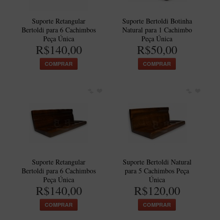
Artesão Idelfonso Bertoldi
Suporte Retangular
Suporte Bertoldi Botinha
SUPORTES
Bertoldi para 6 Cachimbos
Natural para 1 Cachimbo
Peça Única
Peça Única
Suporte Botinha para 1 cachimbo
R$140,00
R$50,00
Suporte Churchwarden
COMPRAR
COMPRAR
Suporte para 2 Cachimbos
Suporte Redondo
Suporte Retangular
CACHIMBOS ARTESANAIS BRASILEIROS
Cachimbos com Anel
Cachimbos Mini
Suporte Retangular
Suporte Bertoldi Natural
Elite
Bertoldi para 6 Cachimbos
para 5 Cachimbos Peça
Peça Única
Única
Elite Nº 2
R$140,00
R$120,00
Elite Polido
COMPRAR
COMPRAR
Giovanni Encerado