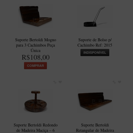
Maestro – Briar Italiano
Churchwarden – Briar Italiano
Jateado
Maestro Compacto – Briar Italiano
Suporte Bertoldi Mogno
Suporte de Bolso p/
MONTE SEU KIT/INICIANTES
para 3 Cachimbos Peça
Cachimbo Ref: 2015
Única
INDISPONÍVEL
Blends Para Cachimbo
R$108,00
Cachimbos
COMPRAR
Limpadores para Cachimbo
Suportes
Filtros
Isqueiros
Suporte Bertoldi Redondo
Suporte Bertoldi
de Madeira Maciça – 6
Retangular de Madeira