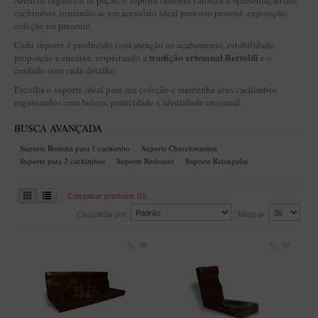
Além de organizar as peças, o suporte também valoriza a apresentação dos
BLENDS
cachimbos, tornando-se um acessório ideal para uso pessoal, exposição,
coleção ou presente.
Blend Kumbaya
Cada suporte é produzido com atenção ao acabamento, estabilidade,
Blends Para Cachimbo
tradição artesanal Bertoldi
proporção e encaixe, respeitando a
e o
cuidado com cada detalhe.
Blends Para Enrolar
Escolha o suporte ideal para sua coleção e mantenha seus cachimbos
Cândido Giovanella
organizados com beleza, praticidade e identidade artesanal.
D'ora
BUSCA AVANÇADA
Doctor Pipe
Suporte Botinha para 1 cachimbo
Suporte Churchwarden
Suporte para 2 cachimbos
Suporte Redondo
Suporte Retangular
Geróss
Irlandez
Comparar produtos (0)
Nacionais
Classificar por:
Mostrar:
Sasso
Havana
Finamore
LINHA IDELFONSO BERTOLDI