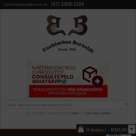
(47) 3308-2184
CONTATO@CACHIMBOS.IND.BR
OLÁ, SEJA BEM VINDO! EFETUE
LOGIN
OU
CRIE UMA CONTA
.
0 item(s) - R$0,00
MENU