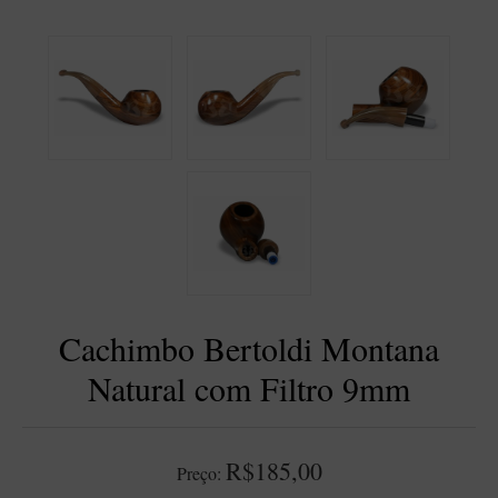
BLENDS
Blend Kumbaya
Blends Para Cachimbo
Blends Para Enrolar
Cândido Giovanella
D'ora
Doctor Pipe
Geróss
Irlandez
Cachimbo Bertoldi Montana
Nacionais
Sasso
Natural com Filtro 9mm
Havana
Finamore
R$185,00
Preço:
LINHA IDELFONSO BERTOLDI