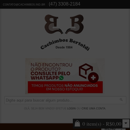
(47) 3308-2184
CONTATO@CACHIMBOS.IND.BR
OLÁ, SEJA BEM VINDO! EFETUE
LOGIN
OU
CRIE UMA CONTA
.
0 item(s) - R$0,00
MENU