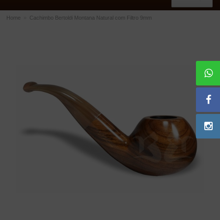
Home
»
Cachimbo Bertoldi Montana Natural com Filtro 9mm
ACESSÓRIOS
Dichavadores
Filtros para Cachimbo
Gás
Isqueiros
Suportes Bertoldi para Cachimbos
Piteiras para Cigarro
Limpadores para Cachimbo
Bolsas para Cachimbo
Cinzeiros
Cortadores de Charuto
Fluidos