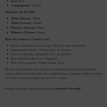
Peso:
65g
Maestro – Briar Italiano
Comprimento:
14,4cm
Dimensões do fornilho
Churchwarden – Briar Italiano
Altura Interna:
39mm
Jateado
Altura Externa:
46mm
Diâ
metro Interno:
20mm
Maestro Compacto – Briar Italiano
Diâmetro Externo:
48mm
MONTE SEU KIT/INICIANTES
Dicas de Limpeza e Conservação​
Blends Para Cachimbo
Deixe o cachimbo descansar por 48 horas entre as fumadas
Aguarde pelo menos 24 horas antes da limpeza
Cachimbos
Utilize limpadores adequados (3x1 ou algodão)
Evite produtos abrasivos e impactos
Limpadores para Cachimbo
Não utilize maçarico. Prefira chama suave
Suportes
Há mais de quatro décadas, a Bertoldi transforma madeira em identidade.
Cada cachimbo é criado para durar, impressionar e entregar padrão premium
Filtros
real. Feito à mão para quem não aceita o comum.
Isqueiros
Cachimbos Bertoldi
Produto fabricado artesanalmente por
.