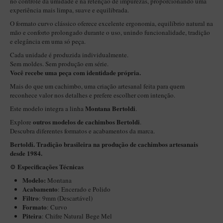
no controle da umidade e na retenção de impurezas, proporcionando uma
New Rose Polido
experiência mais limpa, suave e equilibrada.
Petrus
O formato curvo clássico oferece excelente ergonomia, equilíbrio natural na
mão e conforto prolongado durante o uso, unindo funcionalidade, tradição
Piccolo
e elegância em uma só peça.
Premium
Cada unidade é produzida individualmente.
Sem moldes. Sem produção em série.
Sextavado
Você recebe uma peça com identidade própria.
Zuccardi
Mais do que um cachimbo, uma criação artesanal feita para quem
reconhece valor nos detalhes e prefere escolher com intenção.
Callia
Montana Bertoldi
Este modelo integra a linha
.
Encerado
outros modelos de cachimbos Bertoldi
Explore
.
Descubra diferentes formatos e acabamentos da marca.
Hobby
Bertoldi. Tradição brasileira na produção de cachimbos artesanais
Speciale
desde 1984.
Especificações Técnicas
⚙️
BB Liso e Rústico
Modelo:
Montana
Elite Longo
Acabamento
: Encerado e Polido
Filtro
: 9mm (Descartável)
Barolo
Formato
: Curvo
Piteira
CACHIMBOS ARTESANAIS DE BRIAR ITALIANO
: Chifre Natural Bege Mel