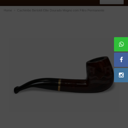
Home
»
Cachimbo Bertoldi Elite Dourado Mogno com Filtro Permanente
ACESSÓRIOS
Dichavadores
Filtros para Cachimbo
Gás
Isqueiros
Suportes Bertoldi para Cachimbos
Piteiras para Cigarro
Limpadores para Cachimbo
Bolsas para Cachimbo
Cinzeiros
Cortadores de Charuto
Fluidos