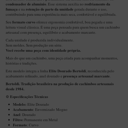
New Rose Polido
condensador de alumínio
resfriamento da
. Esse sistema auxilia no
fumaça
retenção de parte da umidade
e na
gerada durante o uso,
Petrus
contribuindo para uma experiência mais seca, confortável e equilibrada.
Piccolo
formato curvo
Seu
oferece ergonomia confortável, boa pegada e uma
leitura visual clássica. É uma peça pensada para quem busca um cachimbo
Premium
artesanal com presença, equilíbrio e acabamento marcante.
Sextavado
Cada unidade é produzida individualmente.
Sem moldes. Sem produção em série.
Zuccardi
Você recebe uma peça com identidade própria.
Mais do que um cachimbo, uma peça criada para acompanhar momentos,
Callia
histórias e tradições.
Encerado
Elite Dourado
Bertoldi
Este modelo integra a linha
, reconhecida pelo
presença artesanal marcante
acabamento refinado, anel dourado e
.
Hobby
Bertoldi. Tradição brasileira na produção de cachimbos artesanais
Speciale
desde 1984.
BB Liso e Rústico
Especificações Técnicas
⚙️
Modelo:
Elite Dourado
Elite Longo
Acabamento
: Envernizado
Mogno
Anel
: Dourado
Barolo
Filtro:
Permanente em Metal
CACHIMBOS ARTESANAIS DE BRIAR ITALIANO
Formato
: Curvo