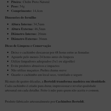
Piteira
: Chifre Preto Natural
Maestro – Briar Italiano
Peso:
54g
Comprimento:
14,4cm
Churchwarden – Briar Italiano
Dimensões do fornilho
Jateado
Altura Interna:
34,5mm
Altura Externa:
Maestro Compacto – Briar Italiano
46,5mm
Diâ
metro Interno:
20mm
MONTE SEU KIT/INICIANTES
Diâmetro Externo:
36mm
Blends Para Cachimbo
​​Dicas de Limpeza e Conservação
Deixe o cachimbo descansar por 48 horas entre as fumadas
Cachimbos
Aguarde pelo menos 24 horas antes da limpeza
Limpadores para Cachimbo
Utilize limpadores adequados (3x1 ou algodão)
Evite produtos abrasivos e impactos
Suportes
Não utilize maçarico. Prefira chama suave
Guarde o cachimbo em local seco, ventilado e seguro
Filtros
Bertoldi transforma madeira em identidade
Há mais de quatro décadas, a
.
Isqueiros
Cada cachimbo é criado para durar, impressionar e revelar qualidade
artesanal em cada detalhe. Feito à mão para quem não aceita o comum.
Cachimbos Bertoldi
Produto fabricado artesanalmente por
.