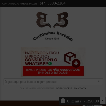
(47) 3308-2184
CONTATO@CACHIMBOS.IND.BR
OLÁ, SEJA BEM VINDO! EFETUE
LOGIN
OU
CRIE UMA CONTA
.
0 item(s) - R$0,00
MENU