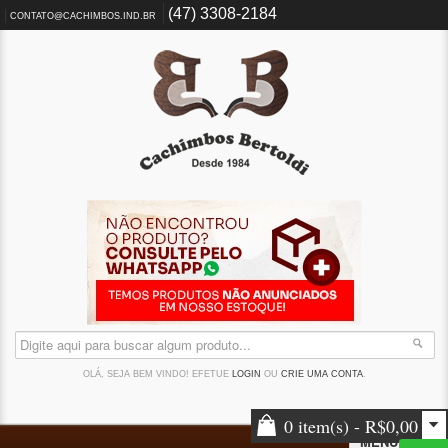
(47) 3308-2184
CONTATO@CACHIMBOS.IND.BR
OLÁ, SEJA BEM VINDO! EFETUE
LOGIN
OU
CRIE UMA CONTA
.
0 item(s) - R$0,00
MENU