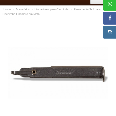
Home
»
Acessórios
»
Limpadores para Cachimbo
»
Ferramenta 3x1 para
Cachimbo Finamore em Metal
ACESSÓRIOS
Dichavadores
Filtros para Cachimbo
Gás
Isqueiros
Suportes Bertoldi para Cachimbos
Piteiras para Cigarro
Limpadores para Cachimbo
Bolsas para Cachimbo
Cinzeiros
Cortadores de Charuto
Fluidos