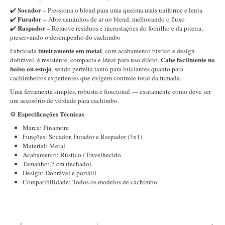
Socador
✔️
– Pressiona o blend para uma queima mais uniforme e lenta
Itália Encerado
Furador
✔️
– Abre caminhos de ar no blend, melhorando o fluxo
Raspador
✔️
– Remove resíduos e incrustações do fornilho e da piteira,
Maestro Nacional
preservando o desempenho do cachimbo
Maestro Nacional Encerado
inteiramente em metal
Fabricada
, com acabamento rústico e design
Cabe facilmente no
dobrável, é resistente, compacta e ideal para uso diário.
Caboclo - 7 Voltas
bolso ou estojo
, sendo perfeita tanto para iniciantes quanto para
cachimbeiros experientes que exigem controle total da fumada.
Cachimbeco
Uma ferramenta simples, robusta e funcional — exatamente como deve ser
Churchwarden
um acessório de verdade para cachimbo.
Fiore
Especificações Técnicas
⚙️
Marca: Finamore
Giovanni
Funções: Socador, Furador e Raspador (3x1)
Jateado
Material: Metal
Acabamento: Rústico / Envelhecido
Luiggi
Tamanho: 7 cm (fechado)
Design: Dobrável e portátil
Montana
Compatibilidade: Todos os modelos de cachimbo
Mouton
New Rose