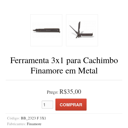
BLENDS
Blend Kumbaya
Blends Para Cachimbo
Blends Para Enrolar
Cândido Giovanella
D'ora
Ferramenta 3x1 para Cachimbo
Doctor Pipe
Finamore em Metal
Geróss
Irlandez
Nacionais
R$35,00
Preço:
Sasso
Havana
Finamore
Código:
BB_2323 F 3X1
Fabricantes:
Finamore
LINHA IDELFONSO BERTOLDI