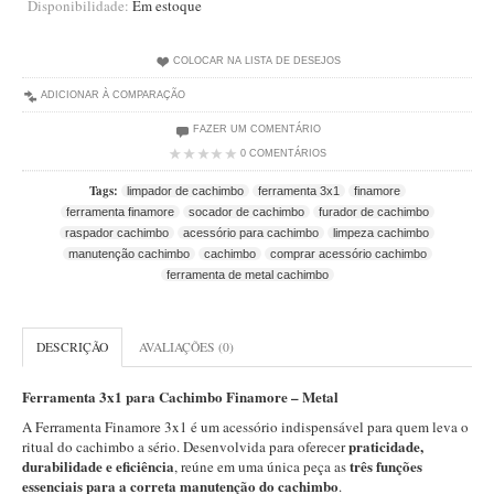
Disponibilidade:
Em estoque
Artesão Idelfonso Bertoldi
SUPORTES
COLOCAR NA LISTA DE DESEJOS
Suporte Botinha para 1 cachimbo
ADICIONAR À COMPARAÇÃO
Suporte Churchwarden
FAZER UM COMENTÁRIO
0 COMENTÁRIOS
Suporte para 2 Cachimbos
Tags:
limpador de cachimbo
ferramenta 3x1
finamore
Suporte Redondo
ferramenta finamore
socador de cachimbo
furador de cachimbo
Suporte Retangular
raspador cachimbo
acessório para cachimbo
limpeza cachimbo
manutenção cachimbo
cachimbo
comprar acessório cachimbo
CACHIMBOS ARTESANAIS BRASILEIROS
ferramenta de metal cachimbo
Cachimbos com Anel
Cachimbos Mini
DESCRIÇÃO
AVALIAÇÕES (0)
Elite
Ferramenta 3x1 para Cachimbo Finamore
– Metal
Elite Nº 2
A Ferramenta Finamore 3x1 é um acessório indispensável para quem leva o
praticidade,
ritual do cachimbo a sério. Desenvolvida para oferecer
Elite Polido
durabilidade e eficiência
três funções
, reúne em uma única peça as
Giovanni Encerado
essenciais para a correta manutenção do cachimbo
.