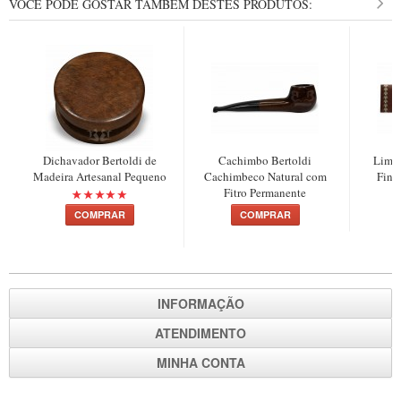
VOCÊ PODE GOSTAR TAMBÉM DESTES PRODUTOS:
New Rose Polido
Petrus
Piccolo
Premium
Sextavado
Zuccardi
Dichavador Bertoldi de
Cachimbo Bertoldi
Limp
Madeira Artesanal Pequeno
Cachimbeco Natural com
Fina
Callia
Fitro Permanente
Encerado
COMPRAR
COMPRAR
Hobby
Speciale
BB Liso e Rústico
INFORMAÇÃO
Elite Longo
ATENDIMENTO
Barolo
MINHA CONTA
CACHIMBOS ARTESANAIS DE BRIAR ITALIANO