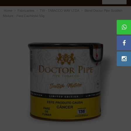
Home
»
Fabricantes
»
TW - TABACCO WAY LTDA
»
Blend Doctor Pipe Scottish
Mixture - Para Cachimbo 50g
ACESSÓRIOS
Dichavadores
Filtros para Cachimbo
Gás
Isqueiros
Suportes Bertoldi para Cachimbos
Piteiras para Cigarro
Limpadores para Cachimbo
Bolsas para Cachimbo
Cinzeiros
Cortadores de Charuto
Fluidos