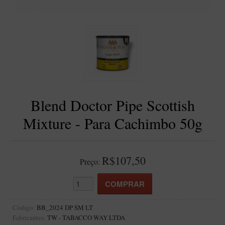
BLENDS
Blend Kumbaya
Blends Para Cachimbo
Blends Para Enrolar
Cândido Giovanella
D'ora
Blend Doctor Pipe Scottish
Doctor Pipe
Mixture - Para Cachimbo 50g
Geróss
Irlandez
Nacionais
R$107,50
Preço:
Sasso
Havana
Finamore
Código:
BB_2024 DP SM LT
Fabricantes:
TW - TABACCO WAY LTDA
LINHA IDELFONSO BERTOLDI