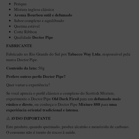
New Rose Polido
Perique
Mistura inglesa clássica
Petrus
Aroma Bourbon sutil e defumado
Sabor complexo e equilibrado
Piccolo
Queima estável
Corte Ribbon
Premium
Doctor Pipe
Qualidade
Sextavado
FABRICANTE
Zuccardi
Tabacco Way Ltda
Fabricado no Rio Grande do Sul por
, responsável pela
marca Doctor Pipe.
Callia
Conteúdo da lata:
50g
Encerado
Prefere outros perfis Doctor Pipe?
Hobby
Quer variar a experiência?
Se você aprecia o perfil clássico e complexo do Scottish Mixture,
Speciale
Old Dark Fired
defumado mais
experimente o Doctor Pipe
para um
rústico e direto
Mixture 888
uma
BB Liso e Rústico
, ou conheça o Doctor Pipe
para
experiência oriental tradicional e intensa
.
Elite Longo
AVISO IMPORTANTE
⚠️
Barolo
Este produto, quando queimado, produz alcatrão e monóxido de carbono.
O consumo não é isento de riscos à saúde.
CACHIMBOS ARTESANAIS DE BRIAR ITALIANO