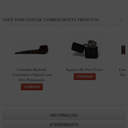
Maestro – Briar Italiano
Churchwarden – Briar Italiano
VOCÊ PODE GOSTAR TAMBÉM DESTES PRODUTOS:
Jateado
Maestro Compacto – Briar Italiano
MONTE SEU KIT/INICIANTES
Blends Para Cachimbo
Cachimbos
Cachimbo Bertoldi
Isqueiro Hit Preto Fosco
Limp
Limpadores para Cachimbo
Cachimbeco Natural com
Fina
COMPRAR
Suportes
Fitro Permanente
COMPRAR
Filtros
Isqueiros
INFORMAÇÃO
ATENDIMENTO