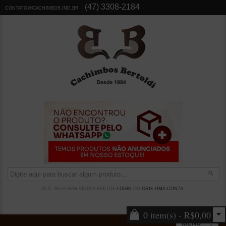
(47) 3308-2184
CONTATO@CACHIMBOS.IND.BR
OLÁ, SEJA BEM VINDO! EFETUE
LOGIN
OU
CRIE UMA CONTA
.
0 item(s) - R$0,00
MENU