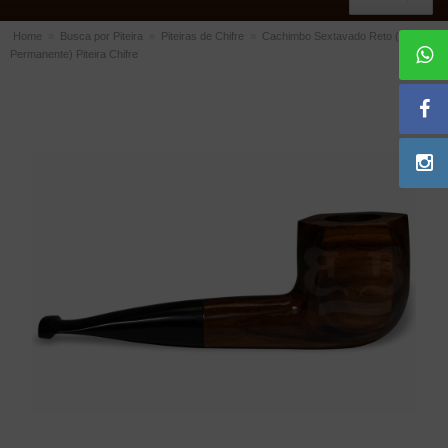
Home
»
Busca por Piteira
»
Piteiras de Chifre
»
Cachimbo Sextavado Reto (Filtro
Permanente) Piteira Chifre
ACESSÓRIOS
Dichavadores
Filtros para Cachimbo
Gás
Isqueiros
Suportes Bertoldi para Cachimbos
Piteiras para Cigarro
Limpadores para Cachimbo
Bolsas para Cachimbo
Cinzeiros
Cortadores de Charuto
Fluidos