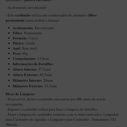
Itália Encerado
- A
cabamento envernizado
cachimbo
filtro
- Este
utiliza um condensador de alumínio (
Maestro Nacional
permanente
) para resfriar a fumaça
Maestro Nacional Encerado
Acabamento
: Envernizado
Filtro
: Permanente
Caboclo - 7 Voltas
Formato
: Curvo
Piteira
: Chifre
Cachimbeco
Anel
: Sem Anel
Peso:
48g
Churchwarden
Comprimento:
13,8cm
Fiore
Informações do Fornilho:
Altura Interna:
37,5mm
Giovanni
Altura Externa:
49,5mm
Diâ
metro Interno:
20mm
Jateado
Diâmetro Externo:
33,5mm
Luiggi
​Dicas de Limpeza:
- Se possível, deixe o cachimbo descansar por 48h antes de usá-lo
Montana
novamente.
- Esperar o cachimbo esfriar para fazer a limpeza do fornilho.
Mouton
- Fazer a limpeza do cachimbo somente com os itens indicados:
Limpador
New Rose
para Cachimbo de algodão
e
Limpador para Cachimbo - Ferramenta 3X1
(Metal)