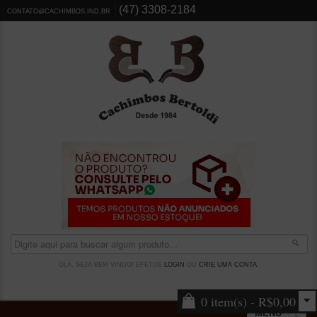
(47) 3308-2184
CONTATO@CACHIMBOS.IND.BR
OLÁ, SEJA BEM VINDO! EFETUE
LOGIN
OU
CRIE UMA CONTA
.
0 item(s) - R$0,00
MENU