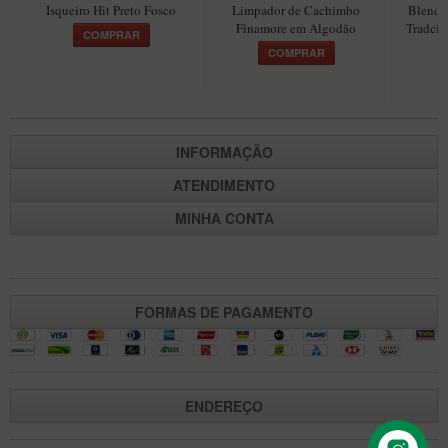
Isqueiro Hit Preto Fosco
Limpador de Cachimbo
Blend 
Maestro – Briar Italiano
Finamore em Algodão
Tradcio
COMPRAR
Churchwarden – Briar Italiano
COMPRAR
Jateado
Maestro Compacto – Briar Italiano
MONTE SEU KIT/INICIANTES
INFORMAÇÃO
Blends Para Cachimbo
ATENDIMENTO
Cachimbos
MINHA CONTA
Limpadores para Cachimbo
Suportes
Filtros
FORMAS DE PAGAMENTO
Isqueiros
ENDEREÇO