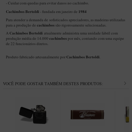
New Rose Polido
- Cuidar com quedas para evitar danos no cachimbo.
Cachimbos Bertoldi
1984
Petrus
- fundada em janeiro de
Para atender a demanda de sofisticados apreciadores, as madeiras utilizadas
Piccolo
cachimbos
para a produção de
são rigorosamente selecionadas.
Premium
Cachimbos Bertoldi
A
atualmente administra uma unidade fabril com
cachimbos
produção média de 14.000
por mês, contando com uma equipe
Sextavado
de 22 funcionários diretos.
Zuccardi
Cachimbos Bertoldi
Produto fabricado artesanalmente por
.
Callia
Encerado
Hobby
VOCÊ PODE GOSTAR TAMBÉM DESTES PRODUTOS:
Speciale
BB Liso e Rústico
Elite Longo
Barolo
CACHIMBOS ARTESANAIS DE BRIAR ITALIANO