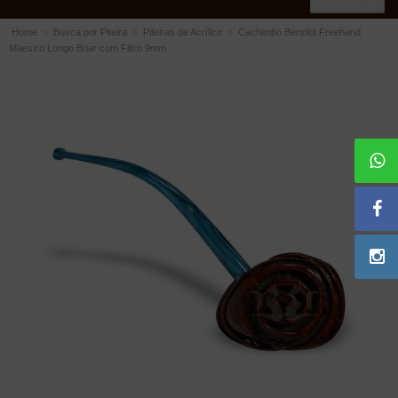
Home
»
Busca por Piteira
»
Piteiras de Acrílico
»
Cachimbo Bertoldi Freehand
Maestro Longo Briar com Filtro 9mm
ACESSÓRIOS
Dichavadores
Filtros para Cachimbo
Gás
Isqueiros
Suportes Bertoldi para Cachimbos
Piteiras para Cigarro
Limpadores para Cachimbo
Bolsas para Cachimbo
Cinzeiros
Cortadores de Charuto
Fluidos