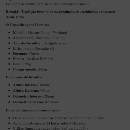
Descubra diferentes formatos e acabamentos da marca.
Maestro – Briar Italiano
Bertoldi. Tradição brasileira na produção de cachimbos artesanais
Churchwarden – Briar Italiano
desde 1984.
Jateado
Especificações Técnicas
⚙️
Modelo:
Maestro Longo Freehand
Maestro Compacto – Briar Italiano
Acabamento
: Encerado
e Polido
Arte do Fornilho:
MONTE SEU KIT/INICIANTES
Esculpido à mão
Filtro
: 9mm (Descartável)
Blends Para Cachimbo
Formato
: Curvo
Piteira
: Acrílico Europeu
Cachimbos
Peso:
155g
Comprimento:
24cm
Limpadores para Cachimbo
Dimensões do fornilho
Suportes
Altura Interna:
38mm
Altura Externa:
Filtros
73mm
Diâ
metro Interno:
20mm
Isqueiros
Diâmetro Externo:
42,5mm
Dicas de Limpeza e Conservação
Deixe o cachimbo descansar por 48 horas entre as fumadas
Aguarde pelo menos 24 horas antes da limpeza
Utilize limpadores adequados (3x1 ou algodão)