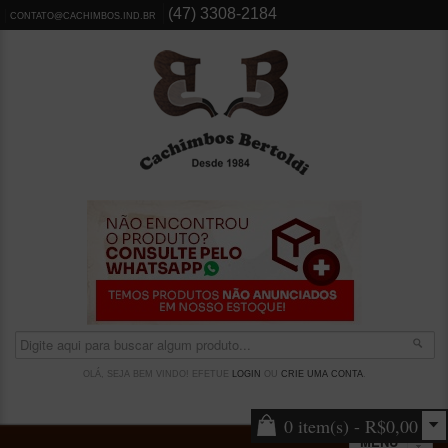
(47) 3308-2184
CONTATO@CACHIMBOS.IND.BR
OLÁ, SEJA BEM VINDO! EFETUE
LOGIN
OU
CRIE UMA CONTA
.
0 item(s) - R$0,00
MENU