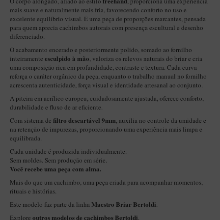
freehand
O corpo alongado, aliado ao estilo
, proporciona uma experiência
New Rose Polido
mais suave e naturalmente mais fria, favorecendo conforto no uso e
excelente equilíbrio visual. É uma peça de proporções marcantes, pensada
Petrus
para quem aprecia cachimbos autorais com presença escultural e desenho
Piccolo
diferenciado.
O acabamento encerado e posteriormente polido, somado ao fornilho
Premium
esculpido à mão
inteiramente
, valoriza os relevos naturais do briar e cria
uma composição rica em profundidade, contraste e textura. Cada curva
Sextavado
reforça o caráter orgânico da peça, enquanto o trabalho manual no fornilho
Zuccardi
acrescenta autenticidade, força visual e identidade artesanal ao conjunto.
A piteira em acrílico europeu, cuidadosamente ajustada, oferece conforto,
Callia
durabilidade e fluxo de ar eficiente.
Encerado
filtro descartável 9mm
Com sistema de
, auxilia no controle da umidade e
na retenção de impurezas, proporcionando uma experiência mais limpa e
Hobby
equilibrada.
Speciale
Cada unidade é produzida individualmente.
Sem moldes. Sem produção em série.
BB Liso e Rústico
Você recebe uma peça com alma.
Elite Longo
Mais do que um cachimbo, uma peça criada para acompanhar momentos,
rituais e histórias.
Barolo
Maestro Briar Bertoldi
Este modelo faz parte da linha
.
CACHIMBOS ARTESANAIS DE BRIAR ITALIANO
outros modelos de cachimbos Bertoldi
Explore
.