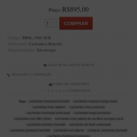
Artesão Idelfonso Bertoldi
R$895,00
Preço:
SUPORTES
Suporte Botinha para 1 cachimbo
Suporte Churchwarden
Código:
BBM_1080 ACR
Fabricantes:
Cachimbos Bertoldi
Suporte para 2 Cachimbos
Disponibilidade:
Em estoque
Suporte Redondo
Suporte Retangular
COLOCAR NA LISTA DE DESEJOS
CACHIMBOS ARTESANAIS BRASILEIROS
ADICIONAR À COMPARAÇÃO
Cachimbos com Anel
FAZER UM COMENTÁRIO
0 COMENTÁRIOS
Cachimbos Mini
Tags:
cachimbo freehand bertoldi
cachimbo maestro longo briar
Elite
cachimbo briar italiano
cachimbo erica arborea
cachimbo freehand artesanal
cachimbo longo premium
Elite Nº 2
cachimbo com filtro 9mm
cachimbo com piteira de acrílico europeu azul
Elite Polido
cachimbo artistico bertoldi
cachimbo de briar artesanal
cachimbo premium bertoldi
cachimbo escultural
comprar cachimbo bertoldi
Giovanni Encerado
cachimbo freehand premium