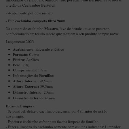
importados da Europa.
Confeccionado por
, fundador e
Cachimbos Bertoldi
artesão da
.
Itália Encerado
- Acabamento polido e rústico
Maestro Nacional
cachimbo
filtro 9mm
- Este
comporta
Maestro Nacional Encerado
Maestro
Na compra do cachimbo
, leve de brinde um saco protetor,
confeccionado em tecido macio que mantem o seu produto sempre novo!
Caboclo - 7 Voltas
Lançamento 2023
Cachimbeco
Acabamento
: Encerado e rústico
Formato
: Curvo
Churchwarden
Piteira
: Acrílico
Fiore
Peso:
70g
Comprimento:
17cm
Giovanni
Informações do Fornilho:
Altura Interna:
39,5mm
Jateado
Altura Externa:
59,5mm
Diâ
metro Interno:
20mm
Luiggi
Diâmetro Externo:
41mm
Montana
Dicas de Limpeza:
- Se possível, deixe o cachimbo descansar por 48h antes de usá-lo
Mouton
novamente.
New Rose
- Esperar o cachimbo esfriar para fazer a limpeza do fornilho.
- Fazer a limpeza do cachimbo somente com os itens indicados:
Limpador