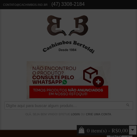
(47) 3308-2184
CONTATO@CACHIMBOS.IND.BR
OLÁ, SEJA BEM VINDO! EFETUE
LOGIN
OU
CRIE UMA CONTA
.
0 item(s) - R$0,00
MENU