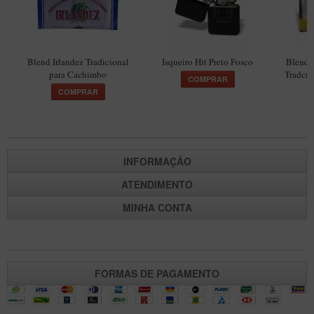
Maestro – Briar Italiano
Churchwarden – Briar Italiano
Jateado
Blend Irlandez Tradicional
Isqueiro Hit Preto Fosco
Blend 
para Cachimbo
Tradcio
COMPRAR
Maestro Compacto – Briar Italiano
COMPRAR
MONTE SEU KIT/INICIANTES
Blends Para Cachimbo
Cachimbos
INFORMAÇÃO
Limpadores para Cachimbo
ATENDIMENTO
Suportes
MINHA CONTA
Filtros
Isqueiros
FORMAS DE PAGAMENTO