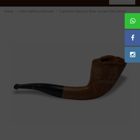
Home
»
Linha Idelfonso Bertoldi
»
Cachimbo Maestro Briar (Aceita Filtro 9mm)
ACESSÓRIOS
Dichavadores
Filtros para Cachimbo
Gás
Isqueiros
Suportes Bertoldi para Cachimbos
Piteiras para Cigarro
Limpadores para Cachimbo
Bolsas para Cachimbo
Cinzeiros
Cortadores de Charuto
Fluidos