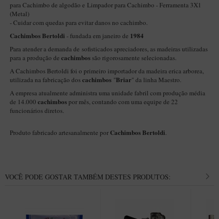
New Rose Polido
para Cachimbo de algodão
e
Limpador para Cachimbo - Ferramenta 3X1
(Metal)
Petrus
- Cuidar com quedas para evitar danos no cachimbo.
Piccolo
Cachimbos Bertoldi
1984
- fundada em janeiro de
Para atender a demanda de sofisticados apreciadores, as madeiras utilizadas
Premium
cachimbos
para a produção de
são rigorosamente selecionadas.
Sextavado
A Cachimbos Bertoldi foi o primeiro importador da madeira erica arborea,
cachimbos
Briar
utilizada na fabricação dos
"
" da linha Maestro.
Zuccardi
A empresa atualmente administra uma unidade fabril com produção média
Callia
cachimbos
de 14.000
por mês, contando com uma equipe de 22
funcionários diretos.
Encerado
Hobby
Cachimbos Bertoldi
Produto fabricado artesanalmente por
.
Speciale
BB Liso e Rústico
VOCÊ PODE GOSTAR TAMBÉM DESTES PRODUTOS:
Elite Longo
Barolo
CACHIMBOS ARTESANAIS DE BRIAR ITALIANO