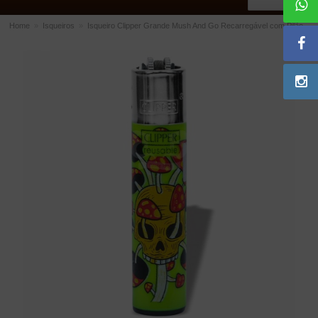
Home
»
Isqueiros
»
Isqueiro Clipper Grande Mush And Go Recarregável com Pilão
ACESSÓRIOS
Dichavadores
Filtros para Cachimbo
Gás
Isqueiros
Suportes Bertoldi para Cachimbos
Piteiras para Cigarro
Limpadores para Cachimbo
Bolsas para Cachimbo
Cinzeiros
Cortadores de Charuto
Fluidos