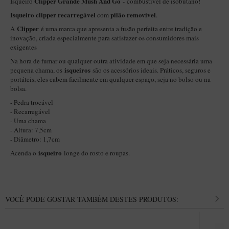
Clipper Grande Mush And Go
Isqueiro
- combustível de isobutano!
Itália Encerado
Isqueiro clipper recarregável
pilão removível
com
.
Clipper
A
é uma marca que apresenta a fusão perfeita entre tradição e
Maestro Nacional
inovação, criada especialmente para satisfazer os consumidores mais
Maestro Nacional Encerado
exigentes
Na hora de fumar ou qualquer outra atividade em que seja necessária uma
Caboclo - 7 Voltas
isqueiros
pequena chama, os
são os acessórios ideais. Práticos, seguros e
portáteis, eles cabem facilmente em qualquer espaço, seja no bolso ou na
Cachimbeco
bolsa.
Churchwarden
- Pedra trocável
- Recarregável
Fiore
- Uma chama
- Altura: 7,5cm
Giovanni
- Diâmetro: 1,7cm
Jateado
isqueiro
Acenda o
longe do rosto e roupas.
Luiggi
Montana
Mouton
VOCÊ PODE GOSTAR TAMBÉM DESTES PRODUTOS:
New Rose