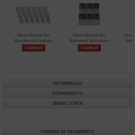
New Rose Polido
Petrus
Piccolo
Premium
Piteira Bertoldi Star
Piteira Bertoldi Star
Piteir
Descartável 6 Unidades
Descartável 36 Unidades
Perma
Sextavado
COMPRAR
COMPRAR
Zuccardi
Callia
Encerado
Hobby
INFORMAÇÃO
Speciale
ATENDIMENTO
BB Liso e Rústico
MINHA CONTA
Elite Longo
Barolo
CACHIMBOS ARTESANAIS DE BRIAR ITALIANO
FORMAS DE PAGAMENTO