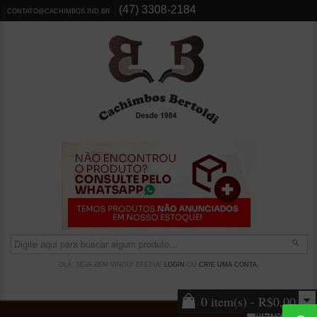
(47) 3308-2184
CONTATO@CACHIMBOS.IND.BR
OLÁ, SEJA BEM VINDO! EFETUE
LOGIN
OU
CRIE UMA CONTA
.
0 item(s) - R$0,00
MENU