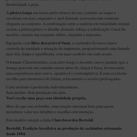
New Rose Polido
durabilidade à peça.
Petrus
piteira longa
A
em resina preta oferece leveza, conforto ao toque e
excelente encaixe, enquanto o anel dourado acrescenta um contraste
Piccolo
elegante ao conjunto. A combinação entre a madeira em tonalidade natural
escura, a piteira preta e o detalhe dourado reforça a sofisticação visual do
Premium
modelo, criando um conjunto sóbrio, elegante e marcante.
Sextavado
filtro descartável 9mm
Equipado com
, o cachimbo favorece maior
controle de umidade e retenção de impurezas, proporcionando uma fumada
Zuccardi
mais fria, limpa e equilibrada, com mais conforto em cada sessão.
O formato Churchwarden, com cabo longo e desenho curvo, permite que a
Callia
fumaça percorra um caminho maior antes de chegar à boca, favorecendo
Encerado
uma experiência mais suave, agradável e contemplativa. É uma excelente
escolha para momentos de leitura, relaxamento e sessões prolongadas.
Hobby
Cada unidade é produzida individualmente.
Sem moldes. Sem produção em série.
Speciale
Você recebe uma peça com identidade própria.
BB Liso e Rústico
Mais do que um cachimbo, uma criação artesanal feita para quem
reconhece valor nos detalhes e escolhe com intenção.
Elite Longo
Churchwarden Bertoldi
Este modelo integra a linha
.
Barolo
Bertoldi. Tradição brasileira na produção de cachimbos artesanais
CACHIMBOS ARTESANAIS DE BRIAR ITALIANO
desde 1984.