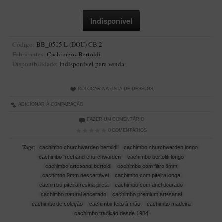
Artesão Idelfonso Bertoldi
SUPORTES
Suporte Botinha para 1 cachimbo
Código:
BB_0505 L (DOU) CB 2
Fabricantes:
Cachimbos Bertoldi
Suporte Churchwarden
Disponibilidade:
Indisponível para venda
Suporte para 2 Cachimbos
Suporte Redondo
COLOCAR NA LISTA DE DESEJOS
Suporte Retangular
ADICIONAR À COMPARAÇÃO
CACHIMBOS ARTESANAIS BRASILEIROS
FAZER UM COMENTÁRIO
0 COMENTÁRIOS
Cachimbos com Anel
Tags:
cachimbo churchwarden bertoldi
cachimbo churchwarden longo
Cachimbos Mini
cachimbo freehand churchwarden
cachimbo bertoldi longo
cachimbo artesanal bertoldi
cachimbo com filtro 9mm
Elite
cachimbo 9mm descartável
cachimbo com piteira longa
Elite Nº 2
cachimbo piteira resina preta
cachimbo com anel dourado
cachimbo natural encerado
cachimbo premium artesanal
Elite Polido
cachimbo de coleção
cachimbo feito à mão
cachimbo madeira
cachimbo tradição desde 1984
Giovanni Encerado