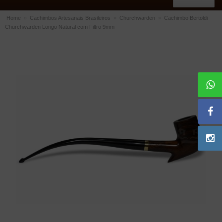
Home
»
Cachimbos Artesanais Brasileiros
»
Churchwarden
»
Cachimbo Bertoldi
Churchwarden Longo Natural com Filtro 9mm
ACESSÓRIOS
Dichavadores
Filtros para Cachimbo
Gás
Isqueiros
Suportes Bertoldi para Cachimbos
Piteiras para Cigarro
Limpadores para Cachimbo
Bolsas para Cachimbo
Cinzeiros
Cortadores de Charuto
Fluidos