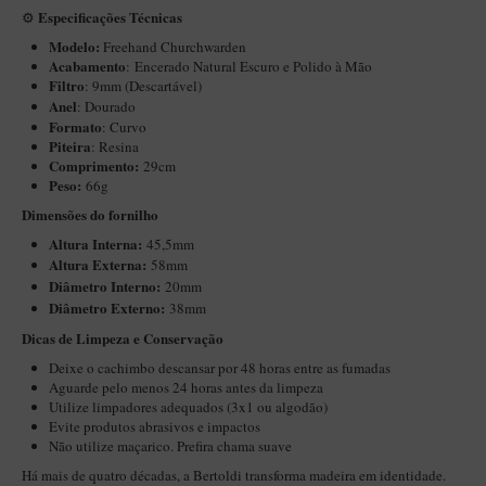
Especificações Técnicas
⚙️
Maestro – Briar Italiano
Modelo:
Freehand Churchwarden
Churchwarden – Briar Italiano
Acabamento
: Encerado Natural Escuro e Polido à Mão
Filtro
: 9mm (Descartável)
Jateado
Anel
:
Dourado
Maestro Compacto – Briar Italiano
Formato
: Curvo
Piteira
: Resina
MONTE SEU KIT/INICIANTES
Comprimento:
29cm
Peso:
66g
Blends Para Cachimbo
Dimensões do fornilho
Cachimbos
Altura Interna:
45,5mm
Altura Externa:
58mm
Limpadores para Cachimbo
Diâ
metro Interno:
20mm
Suportes
Diâmetro Externo:
38mm
Filtros
Dicas de Limpeza e Conservação​
Deixe o cachimbo descansar por 48 horas entre as fumadas
Isqueiros
Aguarde pelo menos 24 horas antes da limpeza
Utilize limpadores adequados (3x1 ou algodão)
Evite produtos abrasivos e impactos
Não utilize maçarico. Prefira chama suave
Há mais de quatro décadas, a Bertoldi transforma madeira em identidade.