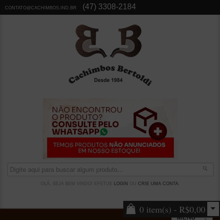
(47) 3308-2184
CONTATO@CACHIMBOS.IND.BR
OLÁ, SEJA BEM VINDO! EFETUE
LOGIN
OU
CRIE UMA CONTA
.
0 item(s) - R$0,00
MENU