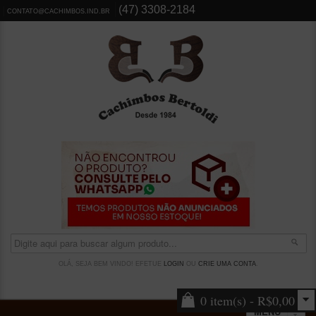
(47) 3308-2184
CONTATO@CACHIMBOS.IND.BR
OLÁ, SEJA BEM VINDO! EFETUE
LOGIN
OU
CRIE UMA CONTA
.
0 item(s) - R$0,00
MENU