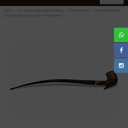
Home
»
Cachimbos Artesanais Brasileiros
»
Churchwarden
»
Cachimbo Bertoldi
Churchwarden Extra Longo – Resina 9mm
ACESSÓRIOS
Dichavadores
Filtros para Cachimbo
Gás
Isqueiros
Suportes Bertoldi para Cachimbos
Piteiras para Cigarro
Limpadores para Cachimbo
Bolsas para Cachimbo
Cinzeiros
Cortadores de Charuto
Fluidos