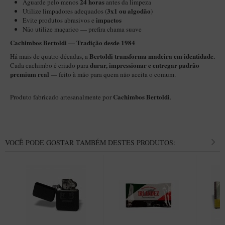
24 horas
Aguarde pelo menos
antes da limpeza
Maestro – Briar Italiano
3x1 ou algodão
Utilize limpadores adequados (
)
impactos
Evite produtos abrasivos e
Churchwarden – Briar Italiano
Não utilize maçarico — prefira chama suave
Jateado
Cachimbos Bertoldi — Tradição desde 1984
Bertoldi transforma madeira em identidade.
Há mais de quatro décadas, a
Maestro Compacto – Briar Italiano
durar, impressionar e entregar padrão
Cada cachimbo é criado para
premium real
MONTE SEU KIT/INICIANTES
— feito à mão para quem não aceita o comum.
Blends Para Cachimbo
Cachimbos Bertoldi
Produto fabricado artesanalmente por
.
Cachimbos
Limpadores para Cachimbo
Suportes
VOCÊ PODE GOSTAR TAMBÉM DESTES PRODUTOS:
Filtros
Isqueiros