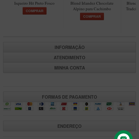
Isqueiro Hit Preto Fosco
Blend Irlandez Chocolate
Blend 
Alpino para Cachimbo
Tradcio
COMPRAR
COMPRAR
INFORMAÇÃO
ATENDIMENTO
MINHA CONTA
FORMAS DE PAGAMENTO
ENDEREÇO