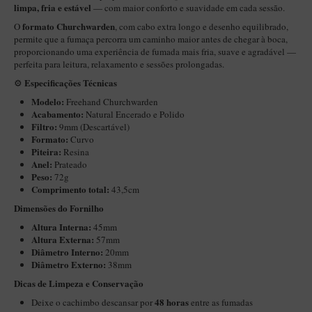
New Rose Polido
limpa, fria e estável
— com maior conforto e suavidade em cada sessão.
formato Churchwarden
O
, com cabo extra longo e desenho equilibrado,
Petrus
permite que a fumaça percorra um caminho maior antes de chegar à boca,
Piccolo
proporcionando uma experiência de fumada mais fria, suave e agradável —
perfeita para leitura, relaxamento e sessões prolongadas.
Premium
Especificações Técnicas
⚙️
Sextavado
Modelo:
Freehand Churchwarden
Acabamento:
Natural Encerado e Polido
Zuccardi
Filtro:
9mm (Descartável)
Formato:
Curvo
Callia
Piteira:
Resina
Anel:
Prateado
Encerado
Peso:
72g
Hobby
Comprimento total:
43,5cm
Dimensões do Fornilho
Speciale
Altura Interna:
45mm
BB Liso e Rústico
Altura Externa:
57mm
Diâmetro Interno:
20mm
Elite Longo
Diâmetro Externo:
38mm
Barolo
​​Dicas de Limpeza e Conservação
48 horas
CACHIMBOS ARTESANAIS DE BRIAR ITALIANO
Deixe o cachimbo descansar por
entre as fumadas