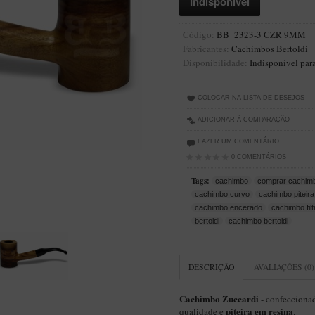
Código:
BB_2323-3 CZR 9MM
Fabricantes:
Cachimbos Bertoldi
Disponibilidade:
Indisponível par
COLOCAR NA LISTA DE DESEJOS
ADICIONAR À COMPARAÇÃO
FAZER UM COMENTÁRIO
0 COMENTÁRIOS
Tags:
cachimbo
comprar cachim
cachimbo curvo
cachimbo piteira
cachimbo encerado
cachimbo fil
bertoldi
cachimbo bertoldi
DESCRIÇÃO
AVALIAÇÕES (0)
Cachimbo Zuccardi
- confecciona
piteira em resina
qualidade e
.