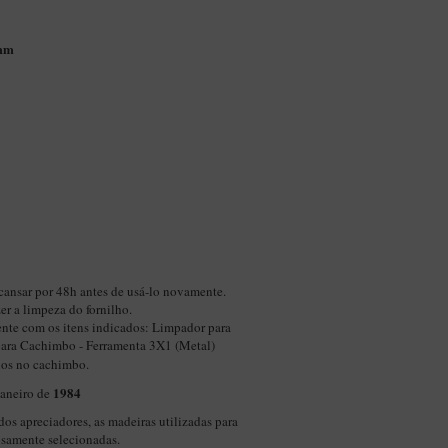
9mm
cansar por 48h antes de usá-lo novamente.
zer a limpeza do fornilho.
nte com os itens indicados:
Limpador para
ara Cachimbo - Ferramenta 3X1 (Metal)
nos no cachimbo.
1984
janeiro de
dos apreciadores, as madeiras utilizadas para
osamente selecionadas.