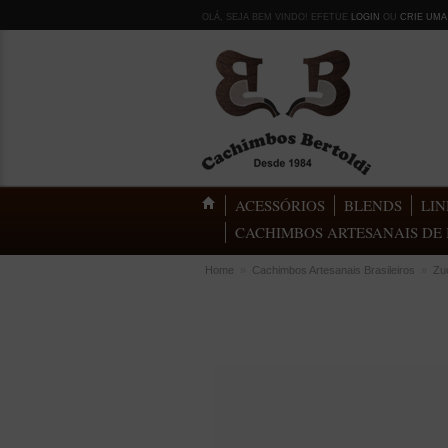
OLÁ, SEJA BEM VINDO! EFETUE
LOGIN
OU
CRIE UMA
ACESSÓRIOS
BLENDS
LIN
CACHIMBOS ARTESANAIS DE 
Home
»
Cachimbos Artesanais Brasileiros
»
Zu