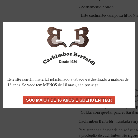
- A
cabamento polido
cachimbo
filtro 
-
Este
comporta
Acabamento
: Encerado
Formato
: Curvo
Piteira
: Resina
Peso
: 56g
Comprimento:
16cm
Informações do Fornilho:
Altura Interna:
47mm
Altura Externa:
58,5mm
Diâ
metro Interno:
20mm
Diâmetro Externo:
39mm
Este site contém material relacionado a tabaco e é destinado a maiores de
Dicas de Limpeza:
18 anos. Se você tem MENOS de 18 anos, não prossiga!
- Se possível, deixe o cachimbo des
- Esperar o cachimbo esfriar para fa
- Fazer a limpeza do cachimbo some
Cachimbo de algodão
e
Limpador p
- Cuidar com quedas para evitar da
Cachimbos Bertoldi
- fundada em 
Para atender a demanda de sofistica
a produção de cachimbos são rigor