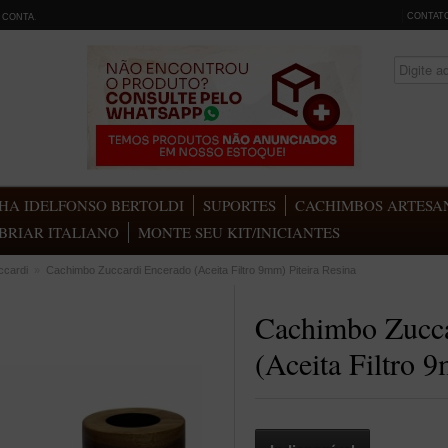
CONTAT
 CONTA
.
HA IDELFONSO BERTOLDI
SUPORTES
CACHIMBOS ARTESAN
BRIAR ITALIANO
MONTE SEU KIT/INICIANTES
ccardi
»
Cachimbo Zuccardi Encerado (Aceita Filtro 9mm) Piteira Resina
Cachimbo Zucca
(Aceita Filtro 