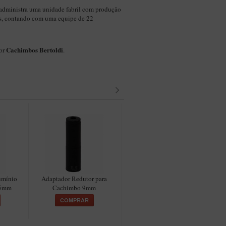
administra uma unidade fabril com produção
s, contando com uma equipe de 22
Cachimbos Bertoldi
por
.
umínio
Adaptador Redutor para
Ferramenta 3x1 para
F
,5mm
Cachimbo 9mm
Cachimbo Finamore em
Metal
COMPRAR
COMPRAR