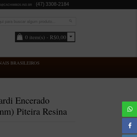
(47) 3308-2184
O@CACHIMBOS.IND.BR
0 item(s) - R$0,00
AIS BRASILEIROS
rdi Encerado
9mm) Piteira Resina