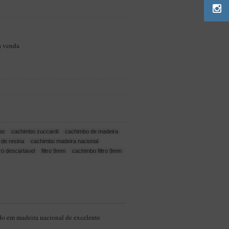
a venda
bo
cachimbo zuccardi
cachimbo de madeira
 de resina
cachimbo madeira nacional
tro descartavel
filtro 9mm
cachimbo filtro 9mm
do em madeira nacional de excelente