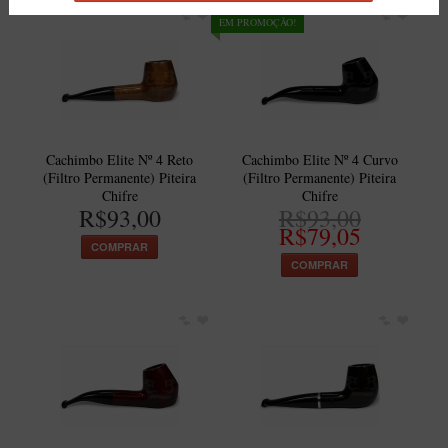
EM PROMOÇÃO!
Cachimbo Elite Nº 4 Reto
Cachimbo Elite Nº 4 Curvo
(Filtro Permanente) Piteira
(Filtro Permanente) Piteira
Chifre
Chifre
R$93,00
R$93,00
R$79,05
COMPRAR
COMPRAR