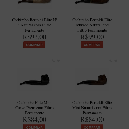
New Rose Polido
Petrus
Cachimbo Bertoldi Elite Nº
Cachimbo Bertoldi Elite
Piccolo
4 Natural com Filtro
Dourado Natural com
Permanente
Filtro Permanente
Premium
R$93,00
R$99,00
Sextavado
COMPRAR
COMPRAR
Zuccardi
Callia
Encerado
Hobby
Speciale
BB Liso e Rústico
Cachimbo Elite Mini
Cachimbo Bertoldi Elite
Elite Longo
Curvo Preto com Filtro
Mini Natural com Filtro
Permanente
Permanente
Barolo
R$84,00
R$84,00
CACHIMBOS ARTESANAIS DE BRIAR ITALIANO
COMPRAR
COMPRAR