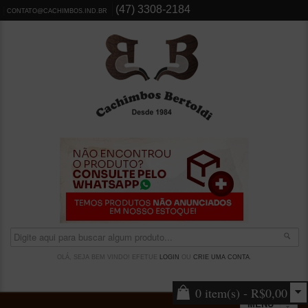
(47) 3308-2184
CONTATO@CACHIMBOS.IND.BR
OLÁ, SEJA BEM VINDO! EFETUE
LOGIN
OU
CRIE UMA CONTA
.
0 item(s) - R$0,00
MENU