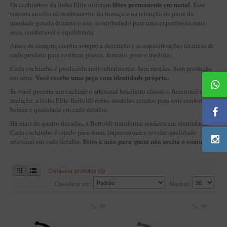
BLENDS
filtro permanente em metal
Os cachimbos da linha Elite utilizam
. Esse
sistema auxilia no resfriamento da fumaça e na retenção de parte da
Blend Kumbaya
umidade gerada durante o uso, contribuindo para uma experiência mais
seca, confortável e equilibrada.
Blends Para Cachimbo
Antes da compra, confira sempre a descrição e as especificações técnicas de
Blends Para Enrolar
cada produto para verificar, piteira, formato, peso e medidas.
Cada cachimbo é produzido individualmente. Sem moldes. Sem produção
Cândido Giovanella
Você recebe uma peça com identidade própria.
em série.
D'ora
Se você procura um cachimbo artesanal brasileiro clássico, funcional e com
tradição, a linha Elite Bertoldi reúne modelos criados para unir conforto,
Doctor Pipe
beleza e qualidade em cada detalhe.
Geróss
Há mais de quatro décadas, a Bertoldi transforma madeira em identidade.
Cada cachimbo é criado para durar, impressionar e revelar qualidade
Irlandez
Feito à mão para quem não aceita o comum.
artesanal em cada detalhe.
Nacionais
Sasso
Comparar produtos (0)
Classificar por:
Mostrar:
Havana
Finamore
LINHA IDELFONSO BERTOLDI