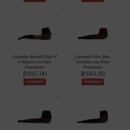
Maestro – Briar Italiano
Churchwarden – Briar Italiano
Jateado
Maestro Compacto – Briar Italiano
MONTE SEU KIT/INICIANTES
Blends Para Cachimbo
Cachimbo Bertoldi Elite Nº
Cachimbo Elite Mini
Cachimbos
4 Natural com Filtro
Vermelho com Filtro
Permanente
Permanente
Limpadores para Cachimbo
R$93,00
R$84,00
Suportes
COMPRAR
COMPRAR
Filtros
Isqueiros