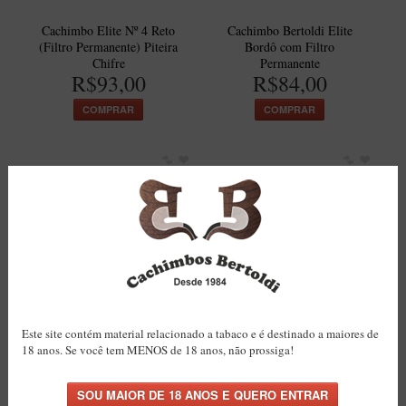
Cachimbo Elite Nº 4 Reto
Cachimbo Bertoldi Elite
(Filtro Permanente) Piteira
Bordô com Filtro
Chifre
Permanente
R$93,00
R$84,00
COMPRAR
COMPRAR
Cachimbo Bertoldi Elite
Cachimbo Bertoldi Elite
Prateado – Filtro
Dourado Bordo com Filtro
Permanente Chifre
Permanente
Este site contém material relacionado a tabaco e é destinado a maiores de
R$99,00
R$99,00
18 anos. Se você tem MENOS de 18 anos, não prossiga!
COMPRAR
COMPRAR