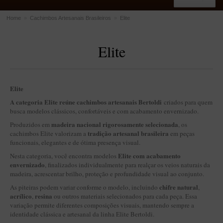
Home
»
Cachimbos Artesanais Brasileiros
»
Elite
ACESSÓRIOS
Elite
Dichavadores
Filtros para Cachimbo
Gás
Elite
Isqueiros
A categoria Elite reúne cachimbos artesanais Bertoldi
criados para quem
busca modelos clássicos, confortáveis e com acabamento envernizado.
Suportes Bertoldi para Cachimbos
madeira nacional rigorosamente selecionada
Produzidos em
, os
Piteiras para Cigarro
tradição artesanal brasileira
cachimbos Elite valorizam a
em peças
funcionais, elegantes e de ótima presença visual.
Limpadores para Cachimbo
Elite com acabamento
Nesta categoria, você encontra modelos
Bolsas para Cachimbo
envernizado
, finalizados individualmente para realçar os veios naturais da
madeira, acrescentar brilho, proteção e profundidade visual ao conjunto.
Cinzeiros
chifre natural
As piteiras podem variar conforme o modelo, incluindo
,
Cortadores de Charuto
acrílico
resina
,
ou outros materiais selecionados para cada peça. Essa
variação permite diferentes composições visuais, mantendo sempre a
Fluidos
identidade clássica e artesanal da linha Elite Bertoldi.