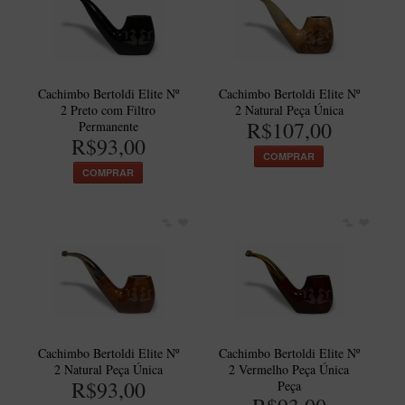
Artesão Idelfonso Bertoldi
SUPORTES
Suporte Botinha para 1 cachimbo
Cachimbo Bertoldi Elite Nº
Cachimbo Bertoldi Elite Nº
Suporte Churchwarden
2 Preto com Filtro
2 Natural Peça Única
R$107,00
Permanente
Suporte para 2 Cachimbos
R$93,00
COMPRAR
Suporte Redondo
COMPRAR
Suporte Retangular
CACHIMBOS ARTESANAIS BRASILEIROS
Cachimbos com Anel
Cachimbos Mini
Elite
Elite Nº 2
Cachimbo Bertoldi Elite Nº
Cachimbo Bertoldi Elite Nº
Elite Polido
2 Natural Peça Única
2 Vermelho Peça Única
R$93,00
Peça
Giovanni Encerado