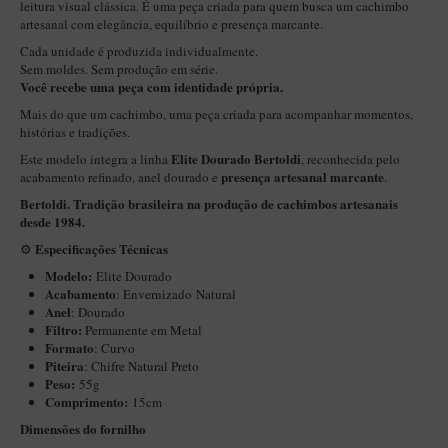
New Rose Polido
leitura visual clássica. É uma peça criada para quem busca um cachimbo
artesanal com elegância, equilíbrio e presença marcante.
Petrus
Cada unidade é produzida individualmente.
Sem moldes. Sem produção em série.
Piccolo
Você recebe uma peça com identidade própria.
Premium
Mais do que um cachimbo, uma peça criada para acompanhar momentos,
histórias e tradições.
Sextavado
Elite Dourado Bertoldi
Este modelo integra a linha
, reconhecida pelo
Zuccardi
presença artesanal marcante
acabamento refinado, anel dourado e
.
Bertoldi. Tradição brasileira na produção de cachimbos artesanais
Callia
desde 1984.
Encerado
Especificações Técnicas
⚙️
Hobby
Modelo:
Elite Dourado
Acabamento
: Envernizado
Natural
Speciale
Anel
: Dourado
Filtro:
Permanente em Metal
BB Liso e Rústico
Formato
: Curvo
Piteira
: Chifre Natural Preto
Elite Longo
Peso:
55g
Comprimento:
Barolo
15cm
Dimensões do fornilho
CACHIMBOS ARTESANAIS DE BRIAR ITALIANO