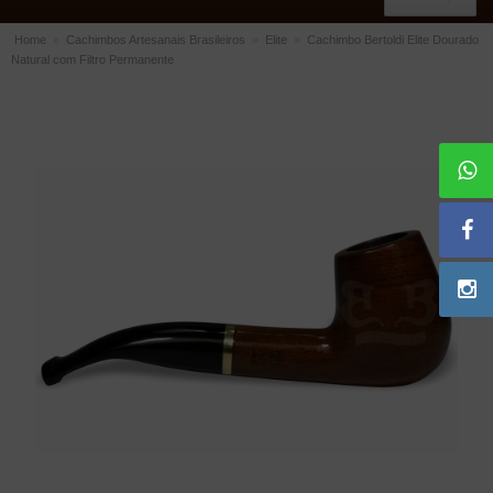
Home
»
Cachimbos Artesanais Brasileiros
»
Elite
»
Cachimbo Bertoldi Elite Dourado
Natural com Filtro Permanente
ACESSÓRIOS
Dichavadores
Filtros para Cachimbo
Gás
Isqueiros
Suportes Bertoldi para Cachimbos
Piteiras para Cigarro
Limpadores para Cachimbo
Bolsas para Cachimbo
Cinzeiros
Cortadores de Charuto
Fluidos