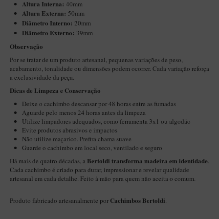
Altura Interna:
40mm
Maestro – Briar Italiano
Altura Externa:
50mm
Diâ
metro Interno:
20mm
Churchwarden – Briar Italiano
Diâmetro Externo:
39mm
Jateado
Observação
Maestro Compacto – Briar Italiano
Por se tratar de um produto artesanal, pequenas variações de peso,
acabamento, tonalidade ou dimensões podem ocorrer. Cada variação reforça
MONTE SEU KIT/INICIANTES
a exclusividade da peça.
Blends Para Cachimbo
Dicas de Limpeza e Conservação
Cachimbos
Deixe o cachimbo descansar por 48 horas entre as fumadas
Aguarde pelo menos 24 horas antes da limpeza
Limpadores para Cachimbo
Utilize limpadores adequados, como ferramenta 3x1 ou algodão
Evite produtos abrasivos e impactos
Suportes
Não utilize maçarico. Prefira chama suave
Guarde o cachimbo em local seco, ventilado e seguro
Filtros
Bertoldi transforma madeira em identidade
Há mais de quatro décadas, a
.
Isqueiros
Cada cachimbo é criado para durar, impressionar e revelar qualidade
artesanal em cada detalhe. Feito à mão para quem não aceita o comum.
Cachimbos Bertoldi
Produto fabricado artesanalmente por
.