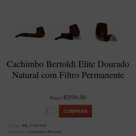
BLENDS
Blend Kumbaya
Blends Para Cachimbo
Blends Para Enrolar
Cândido Giovanella
D'ora
Cachimbo Bertoldi Elite Dourado
Doctor Pipe
Natural com Filtro Permanente
Geróss
Irlandez
Nacionais
R$99,00
Preço:
Sasso
Havana
Finamore
Código:
BB_0148 NAT
Fabricantes:
Cachimbos Bertoldi
LINHA IDELFONSO BERTOLDI