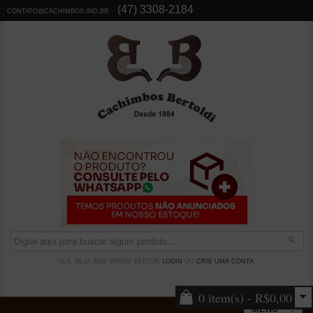
(47) 3308-2184
CONTATO@CACHIMBOS.IND.BR
OLÁ, SEJA BEM VINDO! EFETUE
LOGIN
OU
CRIE UMA CONTA
.
0 item(s) - R$0,00
MENU